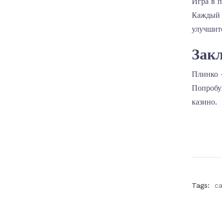
Игра в п
Каждый 
улучшит
Зак
Плинко —
Попробуй
казино.
Tags:
ca