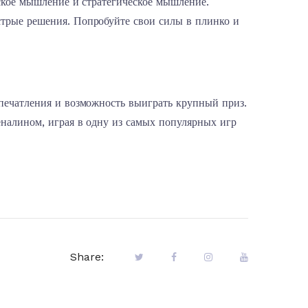
еское мышление и стратегическое мышление.
стрые решения. Попробуйте свои силы в плинко и
впечатления и возможность выиграть крупный приз.
еналином, играя в одну из самых популярных игр
Share: