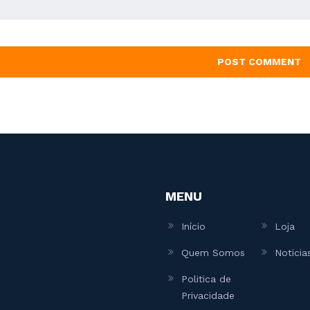
MENU
Início
Loja
Quem Somos
Noticia
Politica de
Privacidade