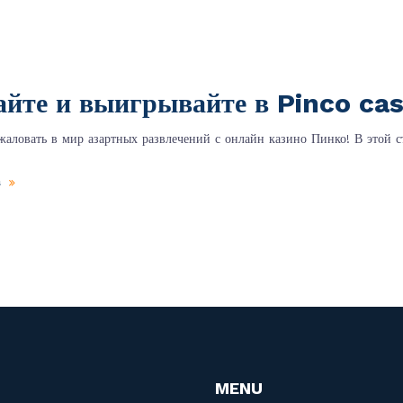
йте и выигрывайте в Pinco cas
аловать в мир азартных развлечений с онлайн казино Пинко! В этой с
s
MENU