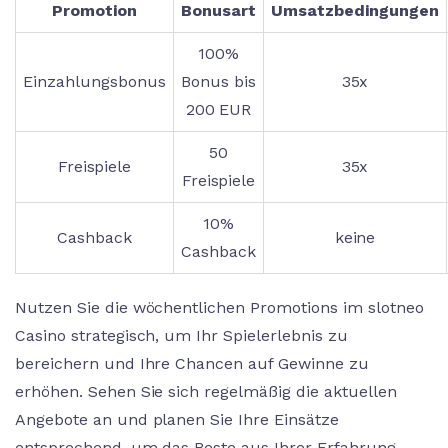
Promotion
Bonusart
Umsatzbedingungen
100%
Einzahlungsbonus
Bonus bis
35x
200 EUR
50
Freispiele
35x
Freispiele
10%
Cashback
keine
Cashback
Nutzen Sie die wöchentlichen Promotions im slotneo
Casino strategisch, um Ihr Spielerlebnis zu
bereichern und Ihre Chancen auf Gewinne zu
erhöhen. Sehen Sie sich regelmäßig die aktuellen
Angebote an und planen Sie Ihre Einsätze
entsprechend, um das Beste aus Ihrer Erfahrung