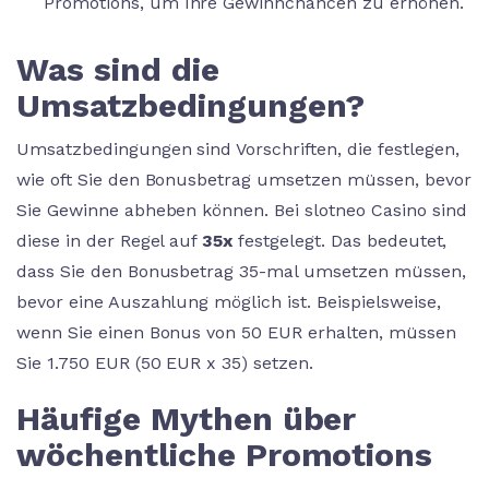
Promotions, um Ihre Gewinnchancen zu erhöhen.
Was sind die
Umsatzbedingungen?
Umsatzbedingungen sind Vorschriften, die festlegen,
wie oft Sie den Bonusbetrag umsetzen müssen, bevor
Sie Gewinne abheben können. Bei slotneo Casino sind
diese in der Regel auf
35x
festgelegt. Das bedeutet,
dass Sie den Bonusbetrag 35-mal umsetzen müssen,
bevor eine Auszahlung möglich ist. Beispielsweise,
wenn Sie einen Bonus von 50 EUR erhalten, müssen
Sie 1.750 EUR (50 EUR x 35) setzen.
Häufige Mythen über
wöchentliche Promotions