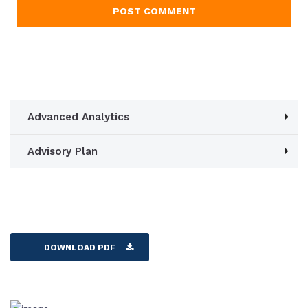
Advanced Analytics
Advisory Plan
DOWNLOAD PDF