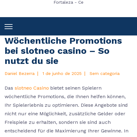
Fortaleza - Ce
Wöchentliche Promotions
bei slotneo casino – So
nutzt du sie
|
|
Daniel Bezerra
1 de junho de 2025
Sem categoria
Das
slotneo Casino
bietet seinen Spielern
wöchentliche Promotions, die Ihnen helfen können,
Ihr Spielerlebnis zu optimieren. Diese Angebote sind
nicht nur eine Möglichkeit, zusätzliche Gelder oder
Freispiele zu erhalten, sondern sie sind auch
entscheidend für die Maximierung Ihrer Gewinne. In