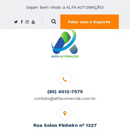
Sejam Bem Vindo a ALFA AUTOMAÇÃO!
Falar com o Suporte
(85) 4012-7575
contato@alfacomercial.com.br
Rua Solon Pinheiro nº 1227