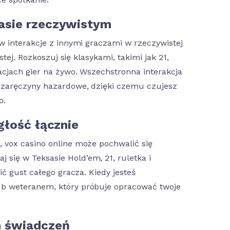
asie rzeczywistym
w interakcje z innymi graczami w rzeczywistej
tej. Rozkoszuj się klasykami, takimi jak 21,
acjach gier na żywo. Wszechstronna interakcja
e zaręczyny hazardowe, dzięki czemu czujesz
o.
głość łącznie
 vox casino online może pochwalić się
się w Teksasie Hold’em, 21, ruletka i
ić gust całego gracza. Kiedy jesteś
ub weteranem, który próbuje opracować twoje
m świadczeń