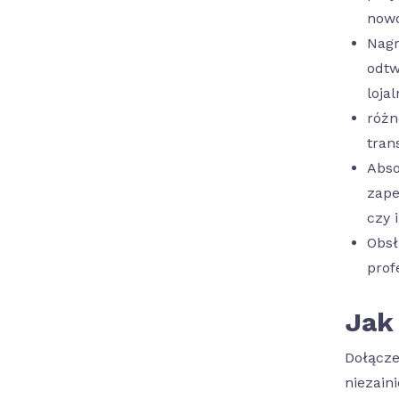
nowo
Nagr
odtw
loja
różn
tran
Abso
zape
czy 
Obsł
prof
Jak 
Dołącze
niezain