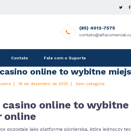
(85) 4012-7575
contato@alfacomercial.c
Contato
Fale com o Suporte
casino online to wybitne miejs
|
|
ezerra
16 de dezembro de 2025
Sem categoria
 casino online to wybitne
r online
vox pozostaje jako platformę pionierską, która jednoczy tec