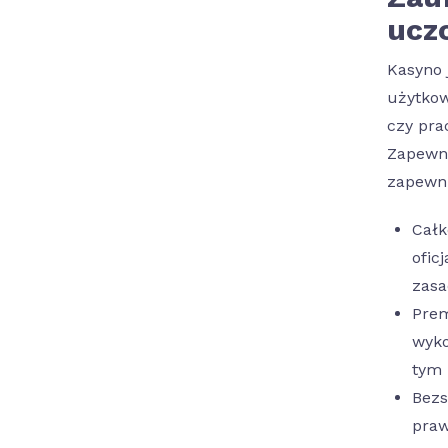
ucz
Kasyno 
użytkow
czy pra
Zapewni
zapewni
Całk
ofic
zasa
Prem
wyko
tym 
Bezs
praw