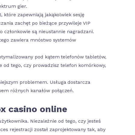
ktrum gier.
, które zapewniają jakąkolwiek sesję
zania zachęt po bieżące przywileje VIP
go członkowie są nieustannie nagradzani.
dlatego zawiera mnóstwo systemów
optymalizowany pod kątem telefonów tabletów,
e od tego, czy prowadzisz telefon komórkowy,
niejszym problemem. Usługa dostarcza
twem różnych kanałów połączeń.
x casino online
żytkownika. Niezależnie od tego, czy jesteś
es rejestracji został zaprojektowany tak, aby