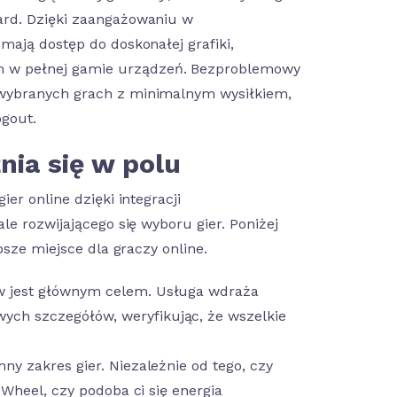
ard. Dzięki zaangażowaniu w
mają dostęp do doskonałej grafiki,
m w pełnej gamie urządzeń. Bezproblemowy
 wybranych grach z minimalnym wysiłkiem,
gout.
nia się w polu
er online dzięki integracji
le rozwijającego się wyboru gier. Poniżej
psze miejsce dla graczy online.
ów jest głównym celem. Usługa wdraża
ych szczegółów, weryfikując, że wszelkie
ny zakres gier. Niezależnie od tego, czy
i Wheel, czy podoba ci się energia