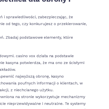
 i sprawiedliwości, zabezpieczając, że
ie od tego, czy konkurujesz o przekierowanie,
eń. Zbadaj podstawowe elementy, które
owymi. casino vox działa na podstawie
nie kasyna potwierdza, że ​​ma ono ze ścisłymi
akładów.
apewnić najwyższą obronę, kasyno
chowania poufnych informacji o klientach, w
akcji, z niechcianego użytku.
ewniona na stronie wykorzystuje mechanizmy
cie nieprzewidywalne i neutralne. Te systemy