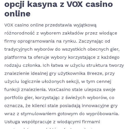
opcji kasyna z VOX casino
online
VOX casino online przedstawia wyjątkową
różnorodność z wyborem zakładów przez wiodące
firmy oprogramowania na rynku. Zaczynając od
tradycyjnych wyborów do wszystkich obecnych gier,
platforma ta oferuje wybory korzystające z każdego
rodzaju członka. Ich łatwa w użyciu struktura tworzy
znalezienie idealnej gry użytkownika Breeze, przy
użyciu logicznie ułożonych sekcji, w tym cennej
funkcji znalezienia. VoxCasino stale ulepsza swoje
portfolio gier, korzystając z świeżych wyborów, co
oznacza, że ​​klienci stale posiadają innowacyjne gry
wraz z stymulowaniem gotowym do wypróbowania.
Usługa współpracuje z wiodącymi firmami