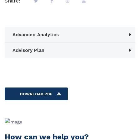
Share:
Advanced Analytics
Advisory Plan
DOWNLOAD PDF
How can we help you?