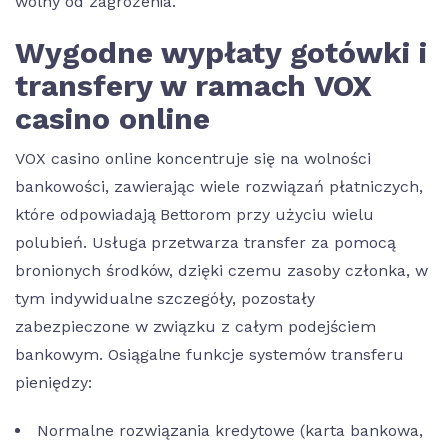
wolny od zagrożenia.
Wygodne wypłaty gotówki i
transfery w ramach VOX
casino online
VOX casino online koncentruje się na wolności
bankowości, zawierając wiele rozwiązań płatniczych,
które odpowiadają Bettorom przy użyciu wielu
polubień. Usługa przetwarza transfer za pomocą
bronionych środków, dzięki czemu zasoby członka, w
tym indywidualne szczegóły, pozostały
zabezpieczone w związku z całym podejściem
bankowym. Osiągalne funkcje systemów transferu
pieniędzy:
Normalne rozwiązania kredytowe (karta bankowa,