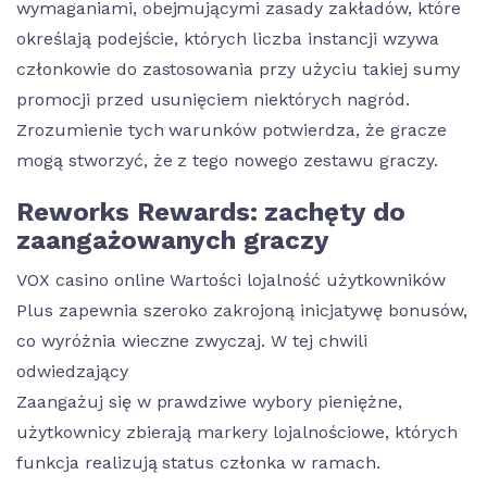
wymaganiami, obejmującymi zasady zakładów, które
określają podejście, których liczba instancji wzywa
członkowie do zastosowania przy użyciu takiej sumy
promocji przed usunięciem niektórych nagród.
Zrozumienie tych warunków potwierdza, że ​​gracze
mogą stworzyć, że z tego nowego zestawu graczy.
Reworks Rewards: zachęty do
zaangażowanych graczy
VOX casino online Wartości lojalność użytkowników
Plus zapewnia szeroko zakrojoną inicjatywę bonusów,
co wyróżnia wieczne zwyczaj. W tej chwili
odwiedzający
Zaangażuj się w prawdziwe wybory pieniężne,
użytkownicy zbierają markery lojalnościowe, których
funkcja realizują status członka w ramach.