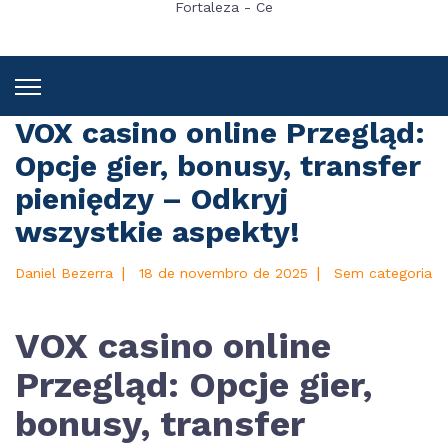
Fortaleza - Ce
VOX casino online Przegląd:
Opcje gier, bonusy, transfer
pieniędzy – Odkryj
wszystkie aspekty!
|
|
Daniel Bezerra
18 de novembro de 2025
Sem categoria
VOX casino online
Przegląd: Opcje gier,
bonusy, transfer