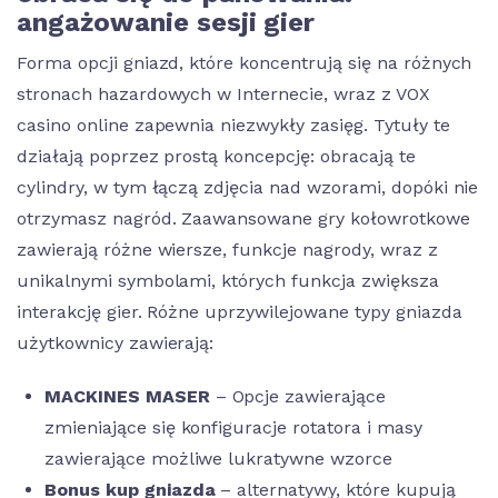
angażowanie sesji gier
Forma opcji gniazd, które koncentrują się na różnych
stronach hazardowych w Internecie, wraz z VOX
casino online zapewnia niezwykły zasięg. Tytuły te
działają poprzez prostą koncepcję: obracają te
cylindry, w tym łączą zdjęcia nad wzorami, dopóki nie
otrzymasz nagród. Zaawansowane gry kołowrotkowe
zawierają różne wiersze, funkcje nagrody, wraz z
unikalnymi symbolami, których funkcja zwiększa
interakcję gier. Różne uprzywilejowane typy gniazda
użytkownicy zawierają:
MACKINES MASER
– Opcje zawierające
zmieniające się konfiguracje rotatora i masy
zawierające możliwe lukratywne wzorce
Bonus kup gniazda
– alternatywy, które kupują