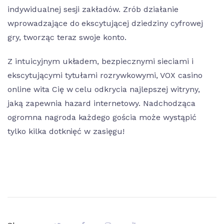
indywidualnej sesji zakładów. Zrób działanie
wprowadzające do ekscytującej dziedziny cyfrowej
gry, tworząc teraz swoje konto.
Z intuicyjnym układem, bezpiecznymi sieciami i
ekscytującymi tytułami rozrywkowymi, VOX casino
online wita Cię w celu odkrycia najlepszej witryny,
jaką zapewnia hazard internetowy. Nadchodząca
ogromna nagroda każdego gościa może wystąpić
tylko kilka dotknięć w zasięgu!