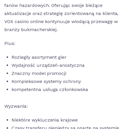
fanów hazardowych. Oferując swoje bieżące
aktualizacje oraz strategię zorientowaną na klienta,
VOX casino online kontynuuje wiodącą przewagę w
branży bukmacherskiej.
Plus:
Rozległy asortyment gier
Wydajność urządzeń-anostyczna
Znaczny model promocji
Kompleksowe systemy ochrony
kompetentna usługa członkowska
Wyzwania:
Niektóre wykluczenia krajowe
Czasy transferu pieniędzy są oparte na systemie