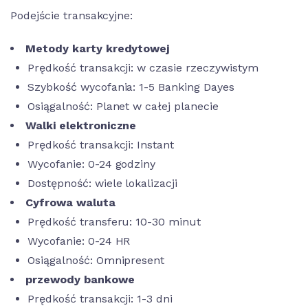
Podejście transakcyjne:
Metody karty kredytowej
Prędkość transakcji: w czasie rzeczywistym
Szybkość wycofania: 1-5 Banking Dayes
Osiągalność: Planet w całej planecie
Walki elektroniczne
Prędkość transakcji: Instant
Wycofanie: 0-24 godziny
Dostępność: wiele lokalizacji
Cyfrowa waluta
Prędkość transferu: 10-30 minut
Wycofanie: 0-24 HR
Osiągalność: Omnipresent
przewody bankowe
Prędkość transakcji: 1-3 dni