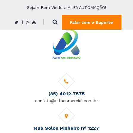
Sejam Bem Vindo a ALFA AUTOMAÇÃO!
Falar com o Suporte
(85) 4012-7575
contato@alfacomercial.com.br
Rua Solon Pinheiro nº 1227