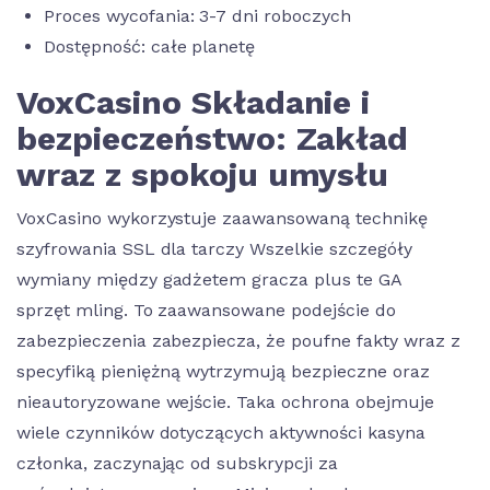
Proces wycofania: 3-7 dni roboczych
Dostępność: całe planetę
VoxCasino Składanie i
bezpieczeństwo: Zakład
wraz z spokoju umysłu
VoxCasino wykorzystuje zaawansowaną technikę
szyfrowania SSL dla tarczy Wszelkie szczegóły
wymiany między gadżetem gracza plus te GA
sprzęt mling. To zaawansowane podejście do
zabezpieczenia zabezpiecza, że ​​poufne fakty wraz z
specyfiką pieniężną wytrzymują bezpieczne oraz
nieautoryzowane wejście. Taka ochrona obejmuje
wiele czynników dotyczących aktywności kasyna
członka, zaczynając od subskrypcji za