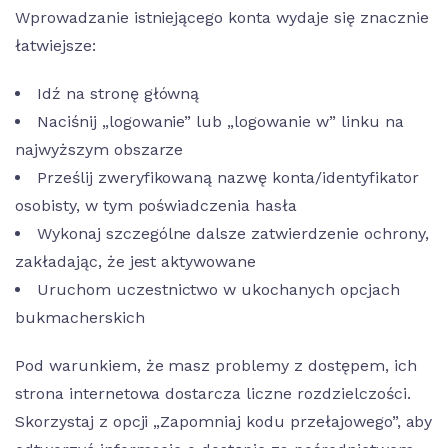
Wprowadzanie istniejącego konta wydaje się znacznie
łatwiejsze:
Idź na stronę główną
Naciśnij „logowanie” lub „logowanie w” linku na
najwyższym obszarze
Prześlij zweryfikowaną nazwę konta/identyfikator
osobisty, w tym poświadczenia hasła
Wykonaj szczególne dalsze zatwierdzenie ochrony,
zakładając, że jest aktywowane
Uruchom uczestnictwo w ukochanych opcjach
bukmacherskich
Pod warunkiem, że masz problemy z dostępem, ich
strona internetowa dostarcza liczne rozdzielczości.
Skorzystaj z opcji „Zapomniaj kodu przełajowego”, aby