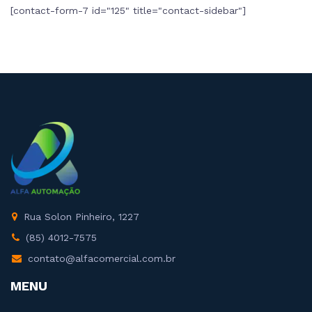
[contact-form-7 id="125" title="contact-sidebar"]
Rua Solon Pinheiro, 1227
(85) 4012-7575
contato@alfacomercial.com.br
MENU