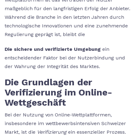
maßgeblich für den langfristigen Erfolg der Anbieter.
Während die Branche in den letzten Jahren durch
technologische Innovationen und eine zunehmende
Regulierung geprägt ist, bleibt die
Die sichere und verifizierte Umgebung
ein
entscheidender Faktor bei der Nutzerbindung und
der Wahrung der Integrität des Marktes.
Die Grundlagen der
Verifizierung im Online-
Wettgeschäft
Bei der Nutzung von Online-Wettplattformen,
insbesondere im wettbewerbsintensiven Schweizer
Markt, ist die
Verifizierung
ein essenzieller Prozess.