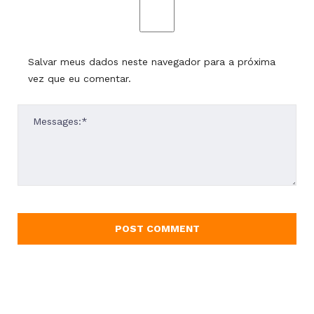
Salvar meus dados neste navegador para a próxima
vez que eu comentar.