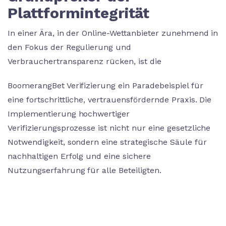
Plattformintegrität
In einer Ära, in der Online-Wettanbieter zunehmend in
den Fokus der Regulierung und
Verbrauchertransparenz rücken, ist die
BoomerangBet Verifizierung ein Paradebeispiel für
eine fortschrittliche, vertrauensfördernde Praxis. Die
Implementierung hochwertiger
Verifizierungsprozesse ist nicht nur eine gesetzliche
Notwendigkeit, sondern eine strategische Säule für
nachhaltigen Erfolg und eine sichere
Nutzungserfahrung für alle Beteiligten.