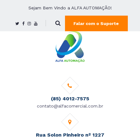
Sejam Bem Vindo a ALFA AUTOMAÇÃO!
Falar com o Suporte
(85) 4012-7575
contato@alfacomercial.com.br
Rua Solon Pinheiro nº 1227