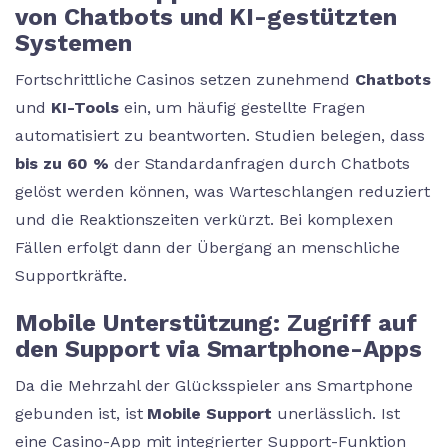
von Chatbots und KI-gestützten
Systemen
Fortschrittliche Casinos setzen zunehmend
Chatbots
und
KI-Tools
ein, um häufig gestellte Fragen
automatisiert zu beantworten. Studien belegen, dass
bis zu 60 %
der Standardanfragen durch Chatbots
gelöst werden können, was Warteschlangen reduziert
und die Reaktionszeiten verkürzt. Bei komplexen
Fällen erfolgt dann der Übergang an menschliche
Supportkräfte.
Mobile Unterstützung: Zugriff auf
den Support via Smartphone-Apps
Da die Mehrzahl der Glücksspieler ans Smartphone
gebunden ist, ist
Mobile Support
unerlässlich. Ist
eine Casino-App mit integrierter Support-Funktion