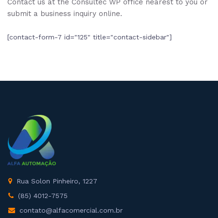
Contact us at the Consultec WP office nearest to you or
submit a business inquiry online.
[contact-form-7 id="125" title="contact-sidebar"]
Rua Solon Pinheiro, 1227
(85) 4012-7575
contato@alfacomercial.com.br