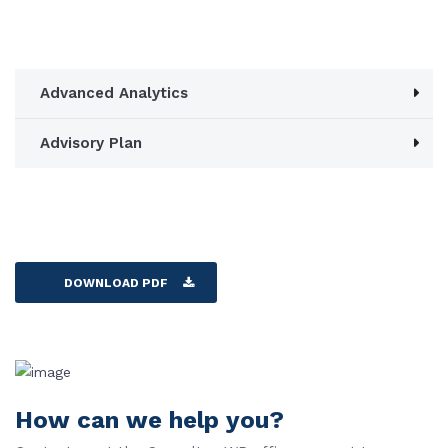
Advanced Analytics
Advisory Plan
DOWNLOAD PDF
How can we help you?