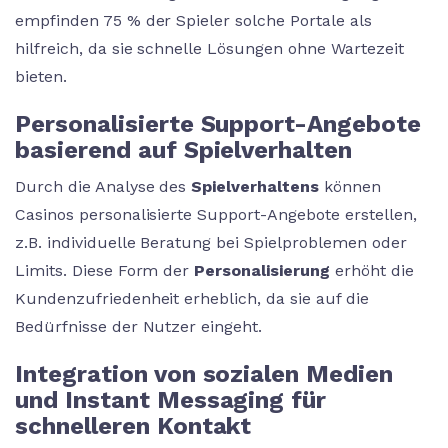
empfinden 75 % der Spieler solche Portale als
hilfreich, da sie schnelle Lösungen ohne Wartezeit
bieten.
Personalisierte Support-Angebote
basierend auf Spielverhalten
Durch die Analyse des
Spielverhaltens
können
Casinos personalisierte Support-Angebote erstellen,
z.B. individuelle Beratung bei Spielproblemen oder
Limits. Diese Form der
Personalisierung
erhöht die
Kundenzufriedenheit erheblich, da sie auf die
Bedürfnisse der Nutzer eingeht.
Integration von sozialen Medien
und Instant Messaging für
schnelleren Kontakt