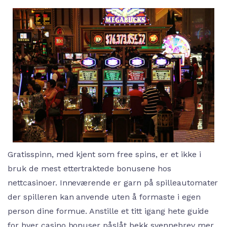
Gratisspinn, med kjent som free spins, er et ikke i
bruk de mest ettertraktede bonusene hos
nettcasinoer. Inneværende er garn på spilleautomater
der spilleren kan anvende uten å formaste i egen
person dine formue. Anstille et titt igang hete guide
for hver casino bonuser påslåt bekk svennebrev mer