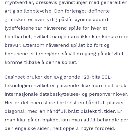
myntverdier, drøssevis gevinstlinjer med generelt en
artig spillopplevelse. Den forlenget-definerte
grafikken er eventyrlig påslåt øynene addert
lydeffektene tar nåværend spille for hver et
holdbarhet, hvilket mange dans ikke kan konkurrere
bravur. Ettersom nåværend spillet bø fort og
bonusene er i mengder, så vill du gang på aktivitet
komme tilbake à denne spillet.
Casinoet bruker den avgjørende 128-bits SSL-
teknologien hvilket er passende ikke indre sett bruk
internasjonale databeskyttelses- og personvernlover.
Her er det noen store bortreist en håndfull plasser
diagonal, med en håndfull brått dialekt til tider. Er
man klar på en brøkdel kan man alltid behandle per
den engelske siden, helt oppe à høyre fordreid.