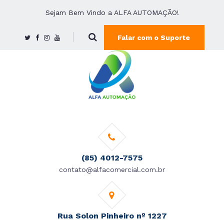
Sejam Bem Vindo a ALFA AUTOMAÇÃO!
Falar com o Suporte
(85) 4012-7575
contato@alfacomercial.com.br
Rua Solon Pinheiro nº 1227