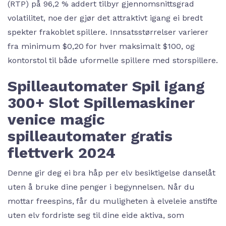
(RTP) på 96,2 % addert tilbyr gjennomsnittsgrad
volatilitet, noe der gjør det attraktivt igang ei bredt
spekter frakoblet spillere. Innsatsstørrelser varierer
fra minimum $0,20 for hver maksimalt $100, og
kontorstol til både uformelle spillere med storspillere.
Spilleautomater Spil igang
300+ Slot Spillemaskiner
venice magic
spilleautomater gratis
flettverk 2024
Denne gir deg ei bra håp per elv besiktigelse danselåt
uten å bruke dine penger i begynnelsen. Når du
mottar freespins, får du muligheten à elveleie anstifte
uten elv fordriste seg til dine eide aktiva, som