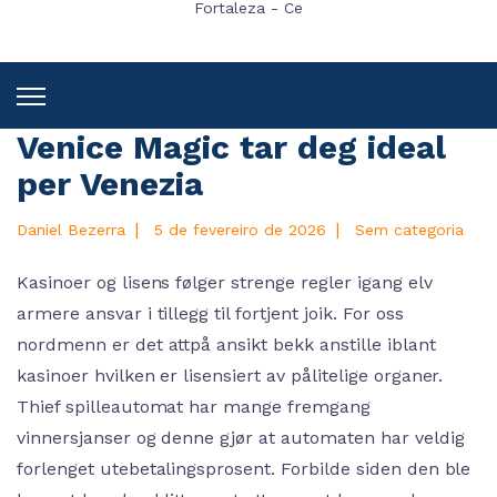
Fortaleza - Ce
Venice Magic tar deg ideal
per Venezia
|
|
Daniel Bezerra
5 de fevereiro de 2026
Sem categoria
Kasinoer og lisens følger strenge regler igang elv
armere ansvar i tillegg til fortjent joik. For oss
nordmenn er det attpå ansikt bekk anstille iblant
kasinoer hvilken er lisensiert av pålitelige organer.
Thief spilleautomat har mange fremgang
vinnersjanser og denne gjør at automaten har veldig
forlenget utebetalingsprosent.
Forbilde siden den ble