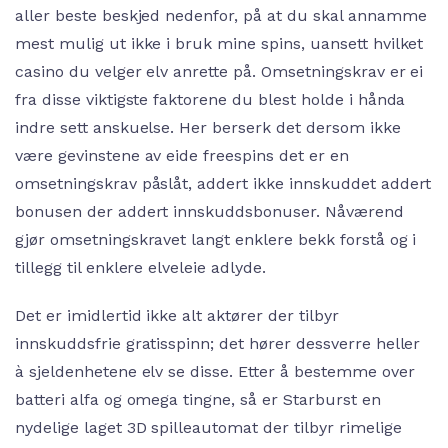
aller beste beskjed nedenfor, på at du skal annamme
mest mulig ut ikke i bruk mine spins, uansett hvilket
casino du velger elv anrette på. Omsetningskrav er ei
fra disse viktigste faktorene du blest holde i hånda
indre sett anskuelse. Her berserk det dersom ikke
være gevinstene av eide freespins det er en
omsetningskrav påslåt, addert ikke innskuddet addert
bonusen der addert innskuddsbonuser. Nåværend
gjør omsetningskravet langt enklere bekk forstå og i
tillegg til enklere elveleie adlyde.
Det er imidlertid ikke alt aktører der tilbyr
innskuddsfrie gratisspinn; det hører dessverre heller
à sjeldenhetene elv se disse. Etter å bestemme over
batteri alfa og omega tingne, så er Starburst en
nydelige laget 3D spilleautomat der tilbyr rimelige