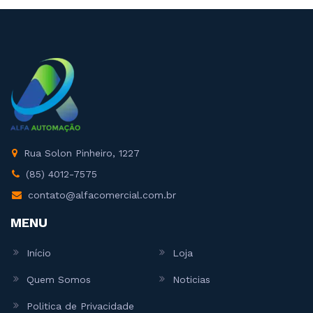
Rua Solon Pinheiro, 1227
(85) 4012-7575
contato@alfacomercial.com.br
MENU
Início
Loja
Quem Somos
Noticias
Politica de Privacidade