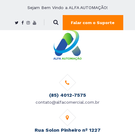
Sejam Bem Vindo a ALFA AUTOMAÇÃO!
Falar com o Suporte
(85) 4012-7575
contato@alfacomercial.com.br
Rua Solon Pinheiro nº 1227