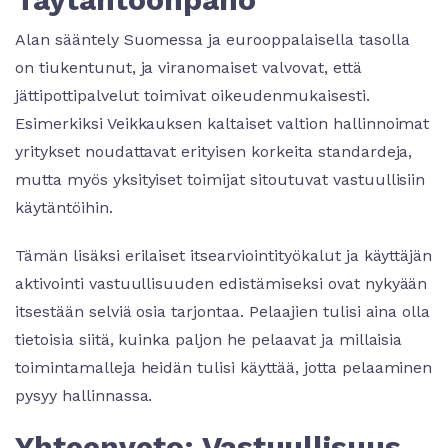
Alan sääntely Suomessa ja eurooppalaisella tasolla
on tiukentunut, ja viranomaiset valvovat, että
jättipottipalvelut toimivat oikeudenmukaisesti.
Esimerkiksi Veikkauksen kaltaiset valtion hallinnoimat
yritykset noudattavat erityisen korkeita standardeja,
mutta myös yksityiset toimijat sitoutuvat vastuullisiin
käytäntöihin.
Tämän lisäksi erilaiset itsearviointityökalut ja käyttäjän
aktivointi vastuullisuuden edistämiseksi ovat nykyään
itsestään selviä osia tarjontaa. Pelaajien tulisi aina olla
tietoisia siitä, kuinka paljon he pelaavat ja millaisia
toimintamalleja heidän tulisi käyttää, jotta pelaaminen
pysyy hallinnassa.
Yhteenveto: Vastuullisuus