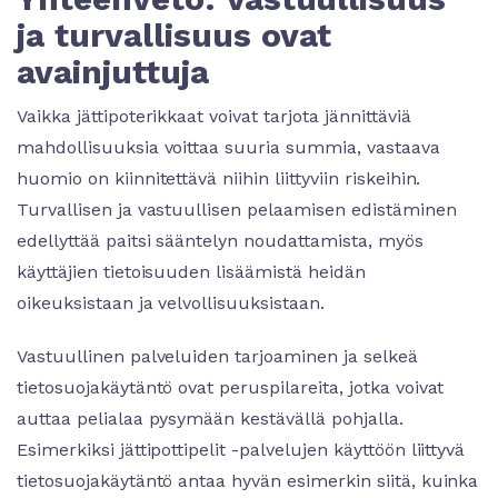
ja turvallisuus ovat
avainjuttuja
Vaikka jättipoterikkaat voivat tarjota jännittäviä
mahdollisuuksia voittaa suuria summia, vastaava
huomio on kiinnitettävä niihin liittyviin riskeihin.
Turvallisen ja vastuullisen pelaamisen edistäminen
edellyttää paitsi sääntelyn noudattamista, myös
käyttäjien tietoisuuden lisäämistä heidän
oikeuksistaan ja velvollisuuksistaan.
Vastuullinen palveluiden tarjoaminen ja selkeä
tietosuojakäytäntö ovat peruspilareita, jotka voivat
auttaa pelialaa pysymään kestävällä pohjalla.
Esimerkiksi jättipottipelit -palvelujen käyttöön liittyvä
tietosuojakäytäntö antaa hyvän esimerkin siitä, kuinka