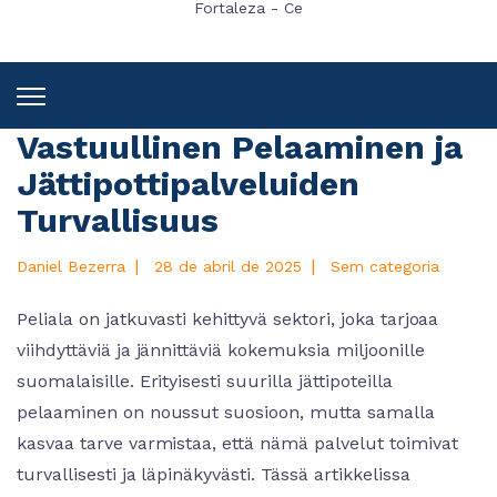
Fortaleza - Ce
Vastuullinen Pelaaminen ja
Jättipottipalveluiden
Turvallisuus
|
|
Daniel Bezerra
28 de abril de 2025
Sem categoria
Peliala on jatkuvasti kehittyvä sektori, joka tarjoaa
viihdyttäviä ja jännittäviä kokemuksia miljoonille
suomalaisille. Erityisesti suurilla jättipoteilla
pelaaminen on noussut suosioon, mutta samalla
kasvaa tarve varmistaa, että nämä palvelut toimivat
turvallisesti ja läpinäkyvästi. Tässä artikkelissa