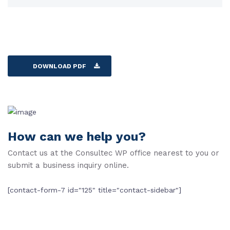
DOWNLOAD PDF
How can we help you?
Contact us at the Consultec WP office nearest to you or
submit a business inquiry online.
[contact-form-7 id="125" title="contact-sidebar"]