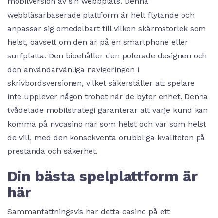
mobilversion av sin webbplats. Denna
webbläsarbaserade plattform är helt flytande och
anpassar sig omedelbart till vilken skärmstorlek som
helst, oavsett om den är på en smartphone eller
surfplatta. Den bibehåller den polerade designen och
den användarvänliga navigeringen i
skrivbordsversionen, vilket säkerställer att spelare
inte upplever någon trohet när de byter enhet. Denna
tvådelade mobilstrategi garanterar att varje kund kan
komma på nvcasino när som helst och var som helst
de vill, med den konsekventa orubbliga kvaliteten på
prestanda och säkerhet.
Din bästa spelplattform är
här
Sammanfattningsvis har detta casino på ett