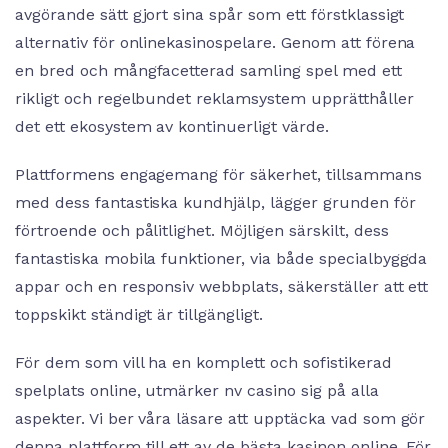
avgörande sätt gjort sina spår som ett förstklassigt
alternativ för onlinekasinospelare. Genom att förena
en bred och mångfacetterad samling spel med ett
rikligt och regelbundet reklamsystem upprätthåller
det ett ekosystem av kontinuerligt värde.
Plattformens engagemang för säkerhet, tillsammans
med dess fantastiska kundhjälp, lägger grunden för
förtroende och pålitlighet. Möjligen särskilt, dess
fantastiska mobila funktioner, via både specialbyggda
appar och en responsiv webbplats, säkerställer att ett
toppskikt ständigt är tillgängligt.
För dem som vill ha en komplett och sofistikerad
spelplats online, utmärker nv casino sig på alla
aspekter. Vi ber våra läsare att upptäcka vad som gör
denna plattform till ett av de bästa kasinon online. För