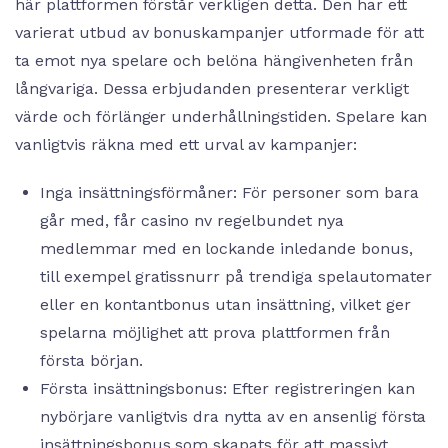
här plattformen förstår verkligen detta. Den har ett
varierat utbud av bonuskampanjer utformade för att
ta emot nya spelare och belöna hängivenheten från
långvariga. Dessa erbjudanden presenterar verkligt
värde och förlänger underhållningstiden. Spelare kan
vanligtvis räkna med ett urval av kampanjer:
Inga insättningsförmåner: För personer som bara
går med, får casino nv regelbundet nya
medlemmar med en lockande inledande bonus,
till exempel gratissnurr på trendiga spelautomater
eller en kontantbonus utan insättning, vilket ger
spelarna möjlighet att prova plattformen från
första början.
Första insättningsbonus: Efter registreringen kan
nybörjare vanligtvis dra nytta av en ansenlig första
insättningsbonus som skapats för att massivt