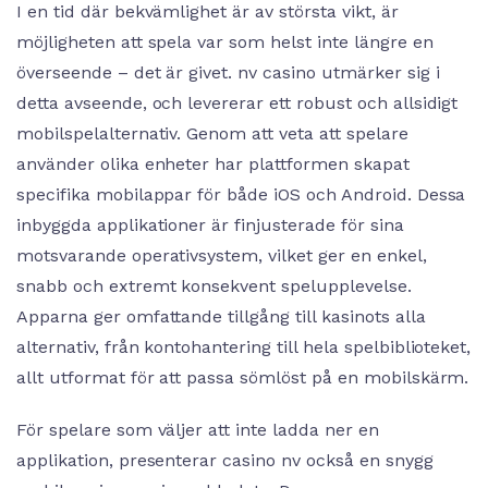
I en tid där bekvämlighet är av största vikt, är
möjligheten att spela var som helst inte längre en
överseende – det är givet. nv casino utmärker sig i
detta avseende, och levererar ett robust och allsidigt
mobilspelalternativ. Genom att veta att spelare
använder olika enheter har plattformen skapat
specifika mobilappar för både iOS och Android. Dessa
inbyggda applikationer är finjusterade för sina
motsvarande operativsystem, vilket ger en enkel,
snabb och extremt konsekvent spelupplevelse.
Apparna ger omfattande tillgång till kasinots alla
alternativ, från kontohantering till hela spelbiblioteket,
allt utformat för att passa sömlöst på en mobilskärm.
För spelare som väljer att inte ladda ner en
applikation, presenterar casino nv också en snygg