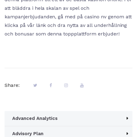
att bläddra i hela skalan av spel och
kampanjerbjudanden, gå med på casino nv genom att
klicka på vår länk och dra nytta av all underhållning
och bonusar som denna toppplattform erbjuder!
Share:
Advanced Analytics
Advisory Plan