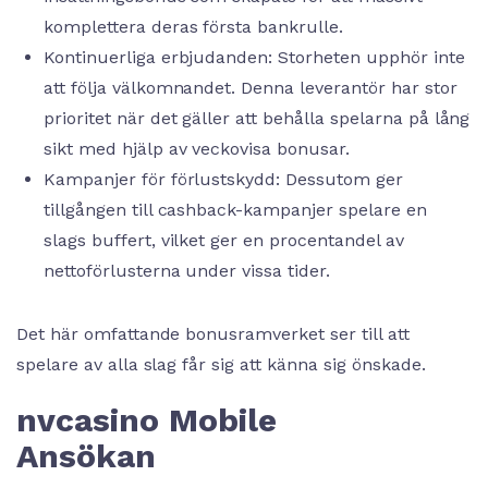
komplettera deras första bankrulle.
Kontinuerliga erbjudanden: Storheten upphör inte
att följa välkomnandet. Denna leverantör har stor
prioritet när det gäller att behålla spelarna på lång
sikt med hjälp av veckovisa bonusar.
Kampanjer för förlustskydd: Dessutom ger
tillgången till cashback-kampanjer spelare en
slags buffert, vilket ger en procentandel av
nettoförlusterna under vissa tider.
Det här omfattande bonusramverket ser till att
spelare av alla slag får sig att känna sig önskade.
nvcasino Mobile
Ansökan