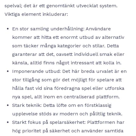
spelval; det är ett genomtänkt utvecklat system.
Viktiga element inkluderar:
En stor samling underhållning: Användare
kommer att hitta ett enormt utbud av alternativ
som täcker många kategorier och stilar. Detta
garanterar att det, oavsett individuell smak eller
känsla, alltid finns något intressant att kolla in.
Imponerande utbud: Det här breda urvalet är en
stor tillgång som gör det möjligt för spelare att
hålla fast vid sina föredragna spel eller utforska
nya spel, allt inom en centraliserad plattform.
Stark teknik: Detta löfte om en förstklassig
upplevelse stöds av modern och pålitlig teknik.
Starkt fokus på spelarsäkerhet: Plattformen har
hög prioritet på säkerhet och använder samtida