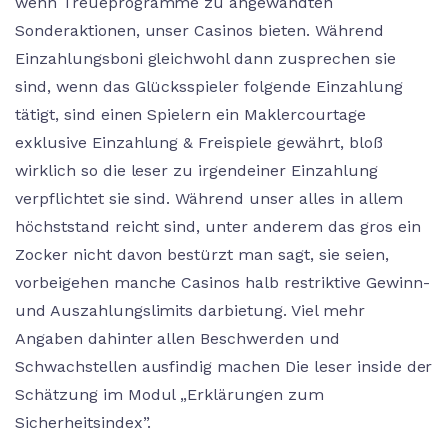
wenn Treueprogramme zu angewandten
Sonderaktionen, unser Casinos bieten. Während
Einzahlungsboni gleichwohl dann zusprechen sie
sind, wenn das Glücksspieler folgende Einzahlung
tätigt, sind einen Spielern ein Maklercourtage
exklusive Einzahlung & Freispiele gewährt, bloß
wirklich so die leser zu irgendeiner Einzahlung
verpflichtet sie sind. Während unser alles in allem
höchststand reicht sind, unter anderem das gros ein
Zocker nicht davon bestürzt man sagt, sie seien,
vorbeigehen manche Casinos halb restriktive Gewinn-
und Auszahlungslimits darbietung. Viel mehr
Angaben dahinter allen Beschwerden und
Schwachstellen ausfindig machen Die leser inside der
Schätzung im Modul „Erklärungen zum
Sicherheitsindex”.