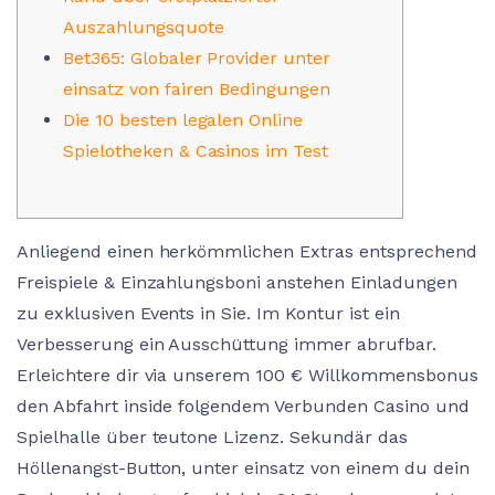
Auszahlungsquote
Bet365: Globaler Provider unter
einsatz von fairen Bedingungen
Die 10 besten legalen Online
Spielotheken & Casinos im Test
Anliegend einen herkömmlichen Extras entsprechend
Freispiele & Einzahlungsboni anstehen Einladungen
zu exklusiven Events in Sie. Im Kontur ist ein
Verbesserung ein Ausschüttung immer abrufbar.
Erleichtere dir via unserem 100 € Willkommensbonus
den Abfahrt inside folgendem Verbunden Casino und
Spielhalle über teutone Lizenz. Sekundär das
Höllenangst-Button, unter einsatz von einem du dein