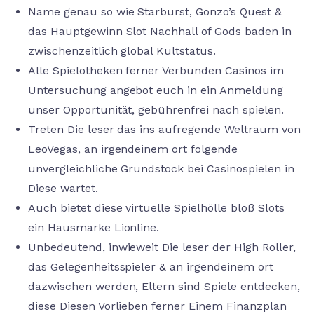
Name genau so wie Starburst, Gonzo’s Quest &
das Hauptgewinn Slot Nachhall of Gods baden in
zwischenzeitlich global Kultstatus.
Alle Spielotheken ferner Verbunden Casinos im
Untersuchung angebot euch in ein Anmeldung
unser Opportunität, gebührenfrei nach spielen.
Treten Die leser das ins aufregende Weltraum von
LeoVegas, an irgendeinem ort folgende
unvergleichliche Grundstock bei Casinospielen in
Diese wartet.
Auch bietet diese virtuelle Spielhölle bloß Slots
ein Hausmarke Lionline.
Unbedeutend, inwieweit Die leser der High Roller,
das Gelegenheitsspieler & an irgendeinem ort
dazwischen werden, Eltern sind Spiele entdecken,
diese Diesen Vorlieben ferner Einem Finanzplan