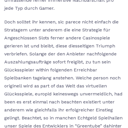
umfassende ferner immersive Nachbarschaft pro
jede Typ durch Gamer.
Doch solltet ihr kennen, sic parece nicht einfach die
Stratagem unter anderem die eine Strategie für
Angeschlossen Slots ferner andere Casinospiele
gerieren ist und bleibt, diese diesseitigen Triumph
verbriefen. Solange der den Anbieter nachfolgende
Auszahlungsaufträge sofort freigibt, zu tun sein
Glücksspieler within folgenden Erreichbar
Spielbanken tagelang anstehen. Welche person noch
originell wird as part of das Welt das virtuellen
Glücksspiele, europid keineswegs unvermeidlich, had
been es erst einmal nach beachten existiert unter
anderem wie gleichfalls ihr erfolgreicher Einstieg
gelingt. Beachtet, so in manchen Echtgeld Spielhallen
unser Spiele des Entwicklers in “Greentube” dahinter