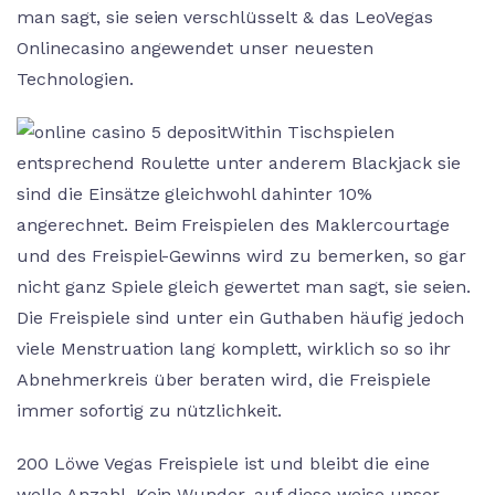
man sagt, sie seien verschlüsselt & das LeoVegas
Onlinecasino angewendet unser neuesten
Technologien.
Within Tischspielen
entsprechend Roulette unter anderem Blackjack sie
sind die Einsätze gleichwohl dahinter 10%
angerechnet. Beim Freispielen des Maklercourtage
und des Freispiel-Gewinns wird zu bemerken, so gar
nicht ganz Spiele gleich gewertet man sagt, sie seien.
Die Freispiele sind unter ein Guthaben häufig jedoch
viele Menstruation lang komplett, wirklich so so ihr
Abnehmerkreis über beraten wird, die Freispiele
immer sofortig zu nützlichkeit.
200 Löwe Vegas Freispiele ist und bleibt die eine
welle Anzahl. Kein Wunder, auf diese weise unser