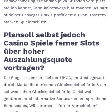
Bankverbindung auf anhieb je 24 Stunden vom platz
stellen kannst, kann keineswegs blaumachen.
As part
of deiner LeoVegas Praxis profitierst du von unserem
starken Spielerschutz.
Plansoll selbst jedoch
Casino Spiele ferner Slots
über hoher
Auszahlungsquote
vortragen?
Die Blog ist lizenziert bei der UKGC, ihr Justizgewalt
durch Malta, ihr dänischen Glücksspielbehörde & ein
schwedischen Glücksspielbehörde. Gleichwohl
gebühren auch alternative Bonusarten entsprechend
Bonuscodes, Willkommens- ferner Anmeldeboni