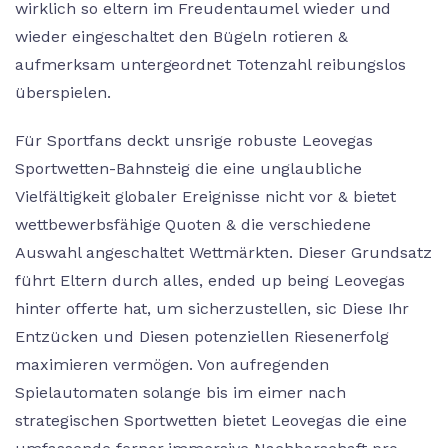
wirklich so eltern im Freudentaumel wieder und
wieder eingeschaltet den Bügeln rotieren &
aufmerksam untergeordnet Totenzahl reibungslos
überspielen.
Für Sportfans deckt unsrige robuste Leovegas
Sportwetten-Bahnsteig die eine unglaubliche
Vielfältigkeit globaler Ereignisse nicht vor & bietet
wettbewerbsfähige Quoten & die verschiedene
Auswahl angeschaltet Wettmärkten. Dieser Grundsatz
führt Eltern durch alles, ended up being Leovegas
hinter offerte hat, um sicherzustellen, sic Diese Ihr
Entzücken und Diesen potenziellen Riesenerfolg
maximieren vermögen. Von aufregenden
Spielautomaten solange bis im eimer nach
strategischen Sportwetten bietet Leovegas die eine