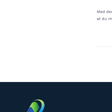
Med den
at du m