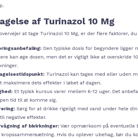
p.
agelse af Turinazol 10 Mg
vervejer at tage Turinazol 10 Mg, er der flere faktorer, du 
ringsanbefaling:
Den typiske dosis for begyndere ligger
ere kan øge dosen, men det er vigtigt ikke at overskride 10
rkninger.
agelsestidspunkt:
Turinazol kan tages med eller uden m
at maksimere dets effekter i løbet af dagen.
ghed:
Et typisk kursus varer mellem 6-12 uger. Det anbefa
pen tid til at komme sig.
ering:
Sørg for at drikke rigeligt med vand under hele di
til negative effekter.
vågning af bivirkninger:
Vær opmærksom på eventuelle bi
r kropssammensætning. Hvis du oplever ubehag, bør du ko