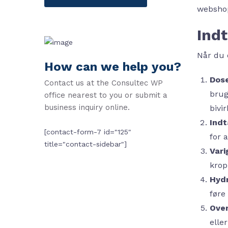
websho
Indt
Når du o
How can we help you?
Dose
Contact us at the Consultec WP
brug
office nearest to you or submit a
business inquiry online.
bivi
Indt
[contact-form-7 id="125"
for 
title="contact-sidebar"]
Vari
krop
Hydr
føre 
Over
elle