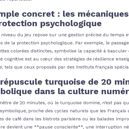
mple concret : les mécaniqu
protection psychologique
niveau du jeu repose sur une gestion précise du temps et
es de la protection psychologique. Par exemple, le passag
ttes colorées distinctes, symbolise la capacité à basculer 
lité cognitive est au cœur des stratégies de résilience en
ve, tels que ceux proposés par des instituts français spéci
répuscule turquoise de 20 min
bolique dans la culture numér
enêtre de 20 minutes, où le turquoise domine, n’est pas qu’
symbolique, proche des cycles naturels que les Français
res de café dans les bistrots parisiens ou les balades imp
e devient une **pause consciente**, une interruption néc