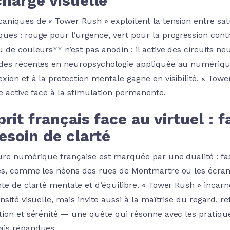
harge visuelle
aniques de « Tower Rush » exploitent la tension entre satu
es : rouge pour l’urgence, vert pour la progression contrô
 de couleurs** n’est pas anodin : il active des circuits neu
des récentes en neuropsychologie appliquée au numérique.
xion et à la protection mentale gagne en visibilité, « Tow
ce active face à la stimulation permanente.
prit français face au virtuel :
esoin de clarté
ure numérique française est marquée par une dualité : fas
es, comme les néons des rues de Montmartre ou les écrans
te de clarté mentale et d’équilibre. « Tower Rush » incarne
ensité visuelle, mais invite aussi à la maîtrise du regard,
tion et sérénité — une quête qui résonne avec les pratique
is répandues.