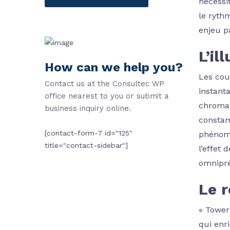
nécessi
le ryth
enjeu p
L’il
How can we help you?
Les cou
Contact us at the Consultec WP
instant
office nearest to you or submit a
chromat
business inquiry online.
constam
[contact-form-7 id="125"
phénomè
title="contact-sidebar"]
l’effet
omnipré
Le r
« Tower
qui enri