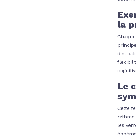
Exe
la 
Chaque 
princip
des pale
flexibi
cogniti
Le c
sym
Cette f
rythme 
les ver
éphémèr