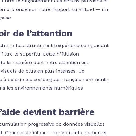
. Entre le clignotement des écrans parisiens et
ion profonde sur notre rapport au virtuel — un
çaise.
r de l’attention
 » : elles structurent l’expérience en guidant
ltre le superflu. Cette **illusion
te la manière dont notre attention est
visuels de plus en plus intenses. Ce
e à ce que les sociologues français nomment «
 dans les environnements numériques
l’aide devient barrière
ccumulation progressive de données visuelles
nt. Ce « cercle info » — zone où information et