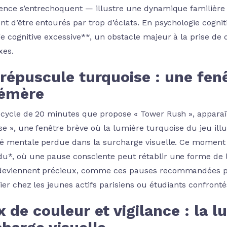
rence s’entrechoquent — illustre une dynamique familière 
nt d’être entourés par trop d’éclats. En psychologie cogni
e cognitive excessive**, un obstacle majeur à la prise de d
xes.
répuscule turquoise : une fen
émère
 cycle de 20 minutes que propose « Tower Rush », apparaî
se », une fenêtre brève où la lumière turquoise du jeu i
té mentale perdue dans la surcharge visuelle. Ce moment
u*, où une pause consciente peut rétablir une forme de l
deviennent précieux, comme ces pauses recommandées par
lier chez les jeunes actifs parisiens ou étudiants confron
 de couleur et vigilance : la lu