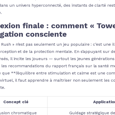
ns un univers hyperconnecté, des instants de clarté reste
.
exion finale : comment « Towe
igation consciente
 Rush » n’est pas seulement un jeu populaire : c’est une i
erception et de la protection mentale. En s’appuyant sur
sés, il incite les joueurs — surtout les jeunes génération
es recommandations du rapport français sur la santé me
e que **l’équilibre entre stimulation et calme est une co
virtuel, il faut apprendre à maîtriser non seulement les co
te.
Concept clé
Applicati
lusion chromatique
Guidage stratégique des