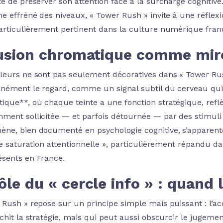
té de préserver son attention face à la surcharge cognitive
me effréné des niveaux, « Tower Rush » invite à une réflex
articulièrement pertinent dans la culture numérique fran
lusion chromatique comme miroi
leurs ne sont pas seulement décoratives dans « Tower Rush
anément le regard, comme un signal subtil du cerveau qui fi
ique**, où chaque teinte a une fonction stratégique, reflè
ment sollicitée — et parfois détournée — par des stimuli 
ne, bien documenté en psychologie cognitive, s’apparent
 de saturation attentionnelle », particulièrement répandu
sents en France.
ôle du « cercle info » : quand 
 Rush » repose sur un principe simple mais puissant : l’a
chit la stratégie, mais qui peut aussi obscurcir le jugeme