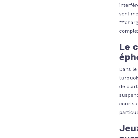
interfé
sentime
**charg
comple
Le c
éph
Dans le
turquoi
de clar
suspend
courts 
particu
Jeux