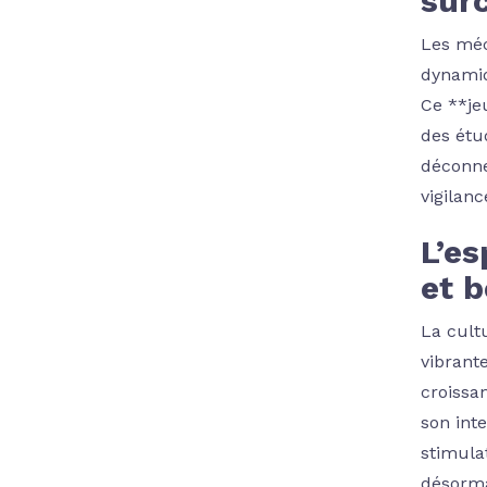
surc
Les méc
dynamiqu
Ce **jeu
des étu
déconne
vigilan
L’es
et b
La cult
vibrant
croissan
son int
stimula
désorma