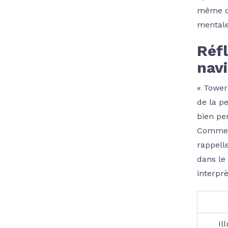
même da
mentale
Réfl
nav
« Tower
de la p
bien pen
Comme l
rappell
dans le 
interprè
Il