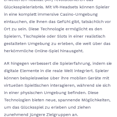
Glücksspielerlebnis. Mit VR-Headsets können Spieler
in eine komplett immersive Casino-Umgebung
eintauchen, die ihnen das Gefühl gibt, tatsächlich vor
Ort zu sein. Diese Technologie ermöglicht es den
Spielern, Tischspiele oder Slots in einer realistisch
gestalteten Umgebung zu erleben, die weit über das
herkömmliche Online-Spiel hinausgeht.
AR hingegen verbessert die Spielerfahrung, indem sie
digitale Elemente in die reale Welt integriert. Spieler
können beispielsweise über ihre mobilen Geräte mit
virtuellen Spieltischen interagieren, während sie sich
in einer physischen Umgebung befinden. Diese
Technologien bieten neue, spannende Möglichkeiten,
um das Glücksspiel zu erleben und ziehen
zunehmend jüngere Zielgruppen an.