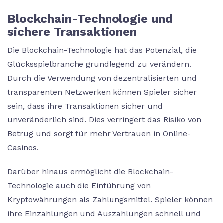
Blockchain-Technologie und
sichere Transaktionen
Die Blockchain-Technologie hat das Potenzial, die
Glücksspielbranche grundlegend zu verändern.
Durch die Verwendung von dezentralisierten und
transparenten Netzwerken können Spieler sicher
sein, dass ihre Transaktionen sicher und
unveränderlich sind. Dies verringert das Risiko von
Betrug und sorgt für mehr Vertrauen in Online-
Casinos.
Darüber hinaus ermöglicht die Blockchain-
Technologie auch die Einführung von
Kryptowährungen als Zahlungsmittel. Spieler können
ihre Einzahlungen und Auszahlungen schnell und