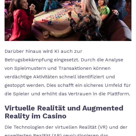
Darüber hinaus wird KI auch zur
Betrugsbekämpfung eingesetzt. Durch die Analyse
von Spielmustern und Transaktionen können
verdächtige Aktivitäten schnell identifiziert und
gestoppt werden. Dies schafft ein sicheres Umfeld für
die Spieler und erhöht das Vertrauen in die Plattform.
Virtuelle Realität und Augmented
Reality im Casino
Die Technologien der virtuellen Realität (VR) und der
erweiterten Realität (AR) revolutionieren das