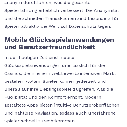
anonym durchführen, was die gesamte
Spielerfahrung erheblich verbessert. Die Anonymität
und die schnellen Transaktionen sind besonders für
Spieler attraktiv, die Wert auf Datenschutz legen.
Mobile Glücksspielanwendungen
und Benutzerfreundlichkeit
In der heutigen Zeit sind mobile
Glücksspielanwendungen unerlässlich für die
Casinos, die in einem wettbewerbsintensiven Markt
bestehen wollen. Spieler können jederzeit und
überall auf ihre Lieblingsspiele zugreifen, was die
Flexibilität und den Komfort erhöht. Modern
gestaltete Apps bieten intuitive Benutzeroberflächen
und nahtlose Navigation, sodass auch unerfahrene
Spieler schnell zurechtkommen.