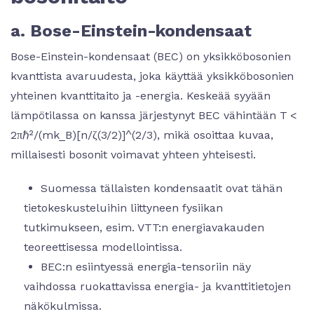
a. Bose-Einstein-kondensaat
Bose-Einstein-kondensaat (BEC) on yksikköbosonien
kvanttista avaruudesta, joka käyttää yksikköbosonien
yhteinen kvanttitaito ja -energia. Keskeää syyään
lämpötilassa on kanssa järjestynyt BEC vähintään T <
2πℏ²/(mk_B)[n/ζ(3/2)]^(2/3), mikä osoittaa kuvaa,
millaisesti bosonit voimavat yhteen yhteisesti.
Suomessa tällaisten kondensaatit ovat tähän
tietokeskusteluihin liittyneen fysiikan
tutkimukseen, esim. VTT:n energiavakauden
teoreettisessa modellointissa.
BEC:n esiintyessä energia-tensoriin näy
vaihdossa ruokattavissa energia- ja kvanttitietojen
näkökulmissa.