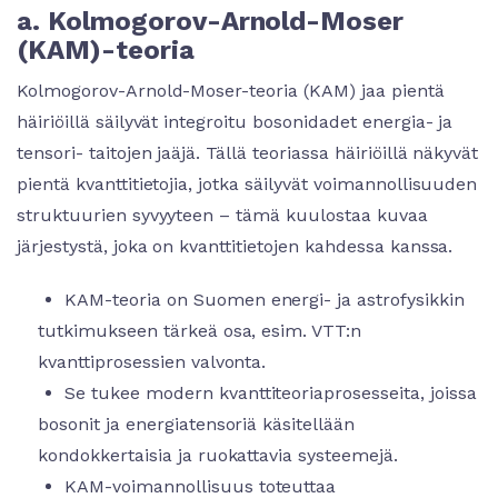
a. Kolmogorov-Arnold-Moser
(KAM)-teoria
Kolmogorov-Arnold-Moser-teoria (KAM) jaa pientä
häiriöillä säilyvät integroitu bosonidadet energia- ja
tensori- taitojen jaäjä. Tällä teoriassa häiriöillä näkyvät
pientä kvanttitietojia, jotka säilyvät voimannollisuuden
struktuurien syvyyteen – tämä kuulostaa kuvaa
järjestystä, joka on kvanttitietojen kahdessa kanssa.
KAM-teoria on Suomen energi- ja astrofysikkin
tutkimukseen tärkeä osa, esim. VTT:n
kvanttiprosessien valvonta.
Se tukee modern kvanttiteoriaprosesseita, joissa
bosonit ja energiatensoriä käsitellään
kondokkertaisia ja ruokattavia systeemejä.
KAM-voimannollisuus toteuttaa