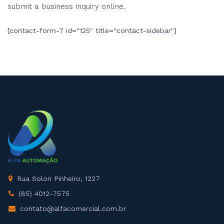
submit a business inquiry online.
[contact-form-7 id="125" title="contact-sidebar"]
Rua Solon Pinheiro, 1227
(85) 4012-7575
contato@alfacomercial.com.br