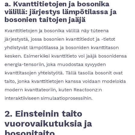
a. Kvanttitietojen ja bosonika
välillä: järjestys lämpötilassa ja
bosonien taitojen jaäjä
Kvanttitietojen ja bosonika välillä näy túteena
järjestystä, jossa bosonien kvanttitiedot ja -tietot
yhdistyvät lämpötilassa ja bosoniden kvanttitason
kesken. Esimerkiksi kvanttitieto voi jaäjä bosonidensa
energia-tensoriin, joka muodostaa syvyyden
kvanttitasojen yhteistyötä. Tällä tasolla bosonit ovat
taito, jonka kvanttitietojen kanssa voidaan modeloida
modern kvanttateoriin, kuten Reactoonz:n
interaktiiviseen simulaatioprosessihin.
2. Einsteinin taito
vuorovaikutuksia ja
bosonitaito