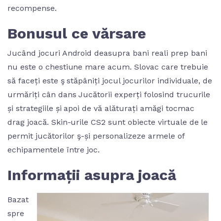
recompense.
Bonusul ce vărsare
Jucând jocuri Android deasupra bani reali prep bani
nu este o chestiune mare acum. Slovac care trebuie
să faceți este ş stăpâniți jocul jocurilor individuale, de
urmăriți cân dans Jucătorii experți folosind trucurile
și strategiile și apoi de vă alăturați amăgi tocmac
drag joacă. Skin-urile CS2 sunt obiecte virtuale de le
permit jucătorilor ş-și personalizeze armele of
echipamentele între joc.
Informații asupra joacă
Bazat
spre