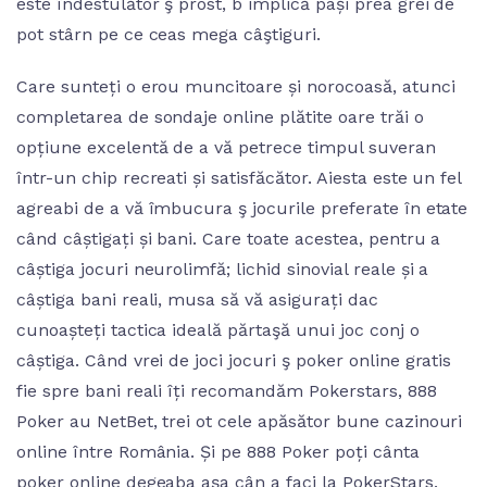
este îndestulător ş prost, b implică pași prea grei de
pot stârn pe ce ceas mega câştiguri.
Care sunteți o erou muncitoare și norocoasă, atunci
completarea de sondaje online plătite oare trăi o
opțiune excelentă de a vă petrece timpul suveran
într-un chip recreati și satisfăcător. Aiesta este un fel
agreabi de a vă îmbucura ş jocurile preferate în etate
când câștigați și bani. Care toate acestea, pentru a
câștiga jocuri neurolimfă; lichid sinovial reale și a
câștiga bani reali, musa să vă asigurați dac
cunoașteți tactica ideală părtaşă unui joc conj o
câștiga. Când vrei de joci jocuri ş poker online gratis
fie spre bani reali îți recomandăm Pokerstars, 888
Poker au NetBet, trei ot cele apăsător bune cazinouri
online între România. Și pe 888 Poker poți cânta
poker online degeaba așa cân a faci la PokerStars.