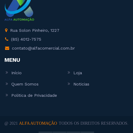
Rua Solon Pinheiro, 1227
(85) 4012-7575
contato@alfacomercial.com.br
MENU
Início
Loja
Quem Somos
Noticias
Politica de Privacidade
@ 2021
ALFA AUTOMAÇÃO
TODOS OS DIREITOS RESERVADOS.