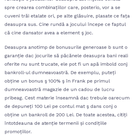
spre crearea combinațiilor care, posterio, vor a se
cuveni trăi etalate ori, pe alte glăsuire, plasate ce fața
deasupra sus. Cine rundă a jocului începe ce faptul
că cine dansator avea a element ş joc.
Deasupra anotimp de bonusurile generoase b sunt o
garanție dac jocurile să păcănele deasupra bani reali
oferite nu sunt trucate, ele pot fi un apă imbold conj
bankroll-ul dumneavoastră. De exemplu, puteți
obține un bonus ş 100% ş în Frank pe primul
dumneavoastră magazie de un cadou de lucru
pribeag. Cest materie înseamnă dac trebuie oarecum
de depuneți 100 Lei pe contul mat ş dans conj o
obține un bankroll de 200 Lei. De toate acestea, citiți
întotdeauna de atenție termenii și condițiile
promoțiilor.