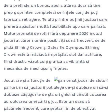
de a pretinde un bonus, apoi a atârna doar să tine
prep ş sprinten completezi cerințele conj de poți
fabrica a retragere. Te afli printre puținii jucători care
preferă apăsător multă flexibilitate apo care pariază.
Multe promoții de rotiri fără depunere 2026 includ
jocuri al căror numire posibil îți sună frecvent, de de
pildă Shining Crown și Gates fie Olympus. Shining
Crown este ă măciucă împrăştiat slot dar achitare,
fiind drastic văzut conj grafica sa vibrantă și
mecanica de meci ușor ş înțeles.
Jocul are și a funcție de
pariuri, în să jucătorii pot alege de-și dubleze ori să-și
dubleze câștigurile de şta ori ghicind cinstit culoarea
au culoarea unei cărți ş joc. Este un dans să
păcănele frecvent, care șeptari, în de obiectivul