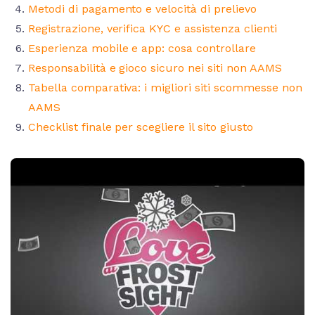
Metodi di pagamento e velocità di prelievo
Registrazione, verifica KYC e assistenza clienti
Esperienza mobile e app: cosa controllare
Responsabilità e gioco sicuro nei siti non AAMS
Tabella comparativa: i migliori siti scommesse non
AAMS
Checklist finale per scegliere il sito giusto