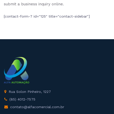
submit a business inquiry online.
[contact-form-7 id="125" title="contact-sidebar"]
Rua Solon Pinheiro, 1227
(85) 4012-7575
contato@alfacomercial.com.br