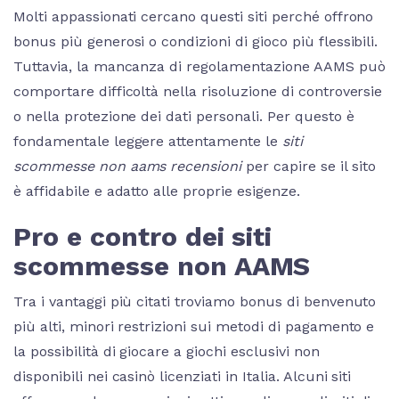
Molti appassionati cercano questi siti perché offrono
bonus più generosi o condizioni di gioco più flessibili.
Tuttavia, la mancanza di regolamentazione AAMS può
comportare difficoltà nella risoluzione di controversie
o nella protezione dei dati personali. Per questo è
fondamentale leggere attentamente le
siti
scommesse non aams recensioni
per capire se il sito
è affidabile e adatto alle proprie esigenze.
Pro e contro dei siti
scommesse non AAMS
Tra i vantaggi più citati troviamo bonus di benvenuto
più alti, minori restrizioni sui metodi di pagamento e
la possibilità di giocare a giochi esclusivi non
disponibili nei casinò licenziati in Italia. Alcuni siti