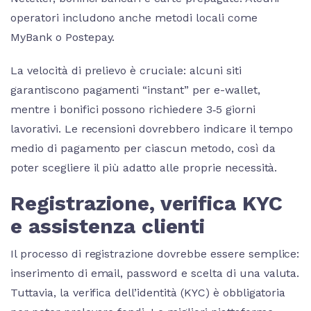
operatori includono anche metodi locali come
MyBank o Postepay.
La velocità di prelievo è cruciale: alcuni siti
garantiscono pagamenti “instant” per e-wallet,
mentre i bonifici possono richiedere 3‑5 giorni
lavorativi. Le recensioni dovrebbero indicare il tempo
medio di pagamento per ciascun metodo, così da
poter scegliere il più adatto alle proprie necessità.
Registrazione, verifica KYC
e assistenza clienti
Il processo di registrazione dovrebbe essere semplice:
inserimento di email, password e scelta di una valuta.
Tuttavia, la verifica dell’identità (KYC) è obbligatoria