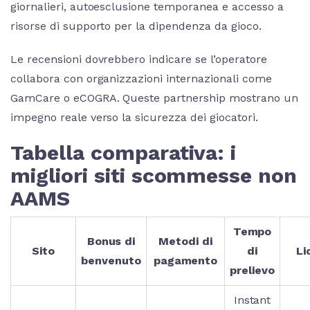
giornalieri, autoesclusione temporanea e accesso a
risorse di supporto per la dipendenza da gioco.
Le recensioni dovrebbero indicare se l’operatore
collabora con organizzazioni internazionali come
GamCare o eCOGRA. Queste partnership mostrano un
impegno reale verso la sicurezza dei giocatori.
Tabella comparativa: i
migliori siti scommesse non
AAMS
Tempo
Bonus di
Metodi di
Sito
di
Li
benvenuto
pagamento
prelievo
Instant