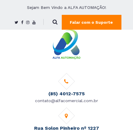
Sejam Bem Vindo a ALFA AUTOMAÇÃO!
Falar com o Suporte
(85) 4012-7575
contato@alfacomercial.com.br
Rua Solon Pinheiro nº 1227