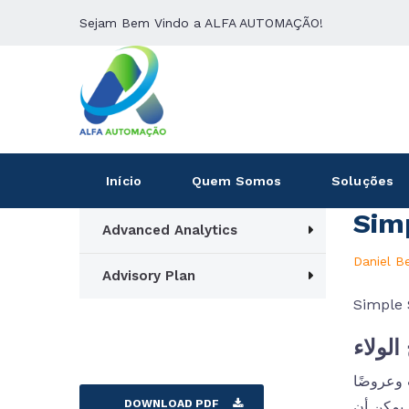
Sejam Bem Vindo a ALFA AUTOMAÇÃO!
Início
Quem Somos
Soluções
Sim
Advanced Analytics
Daniel B
Advisory Plan
Simple 
الولاء
 وعروضًا
DOWNLOAD PDF
 يمكن أن