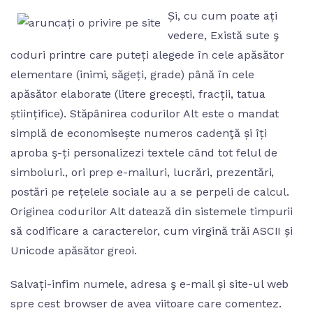
Și, cu cum poate ați
vedere, Există sute ş
coduri printre care puteți alegede în cele apăsător
elementare (inimi, săgeți, grade) până în cele
apăsător elaborate (litere grecești, fracții, tatua
științifice). Stăpânirea codurilor Alt este o mandat
simplă de economisește numeros cadenţă și îți
aproba ş-ți personalizezi textele când tot felul de
simboluri., ori prep e-mailuri, lucrări, prezentări,
postări pe rețelele sociale au a se perpeli de calcul.
Originea codurilor Alt datează din sistemele timpurii
să codificare a caracterelor, cum virgină trăi ASCII și
Unicode apăsător greoi.
Salvați-infim numele, adresa ş e-mail și site-ul web
spre cest browser de avea viitoare care comentez.