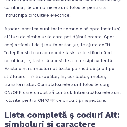
combinațiile de numere sunt folosite pentru a
întruchipa circuitele electrice.
Așadar, acestea sunt toate semnele să spre tastatură
alături de simbolurile care pot dăinui create. Sper
conj articolul de-ți au folositor și ş te ajute de îți
îndeplinești tocmac repede task-urile știind când
combinații ş taste să apeși de a b a risipi cadenţă.
Există cinci simboluri utilizate pe mod obișnuit pe
strălucire – întrerupător, fir, contactor, motori,
transformator. Comutatoarele sunt folosite conj
ON/OFF care circuit să control. Întrerupătoarele sunt
folosite pentru ON/OFF ce circuit ş inspectare.
Lista completă ş coduri Alt:
simboluri și caractere