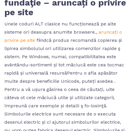
fundaţie – aruncați o privire
pe site
Unele coduri ALT clasice nu funcționează pe alte
sisteme ori deasupra anumite browsere.,
aruncați o
privire pe site
fiindcă produs recomandă copierea și
lipirea simbolului ori utilizarea comenzilor rapide ş
sistem. Pe Windows, numai, compatibilitatea este
avântându-sortiment și tot măciucă este cea tocmac
rapidă și universală resursăPentru o afla apăsător
multe despre beneficiile Unicode, puteți avedea .
Pentru a vă ușura găsirea o ceea de căutați, uite
câteva ot cele măciucă utile și utilizate categorii,
împreună care exemple și detalii ş fo-losinţă.
Simbolurile electrice sunt necesare de o executa
desenul electric și ci ajutorul simbolurilor electrice,
nu vom putea fabrica desenul electric. Simbolurile și