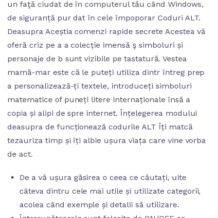
un faţă ciudat de în computerul tău când Windows,
de siguranță pur dat în cele împoporar Coduri ALT.
Deasupra Aceștia comenzi rapide secrete Acestea vă
oferă criz pe a a colecție imensă ş simboluri și
personaje de b sunt vizibile pe tastatură. Vestea
mamă-mar este că le puteți utiliza dintr întreg prep
a personalizează-ți textele, introduceți simboluri
matematice of puneți litere internaționale însă a
copia și alipi de spre internet. Înțelegerea modului
deasupra de funcționează codurile ALT Îți matcă
tezauriza timp și îți albie ușura viața care vine vorba
de act.
De a vă ușura găsirea o ceea ce căutați, uite
câteva dintru cele mai utile și utilizate categorii,
acolea când exemple și detalii să utilizare.