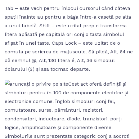
Tab – este vech pentru înlocui cursorul când câteva
spații înainte au pentru a băga între-a casetă pe alta
a unui tabelă. Shift – este uzitat prep o transforma
litera apăsată pe capitală ori conj o tasta simbolul
afișat în unei taste. Caps Lock – este uzitat de o
comuta pe scrierea de majuscule. Să pildă, Alt, 64 ne
dă semnul @, Alt, 130 litera é, Alt, 36 simbolul
dolarului ($) și așa tocmac departe.
Cest act oferă definiții și
simboluri pentru în 100 de componente electrice și
electronice comune. Înglob simboluri conj fel,
comutatoare, surse, pământuri, rezistori,
condensatori, inductoare, diode, tranzistori, porți
logice, amplificatoare și componente diverse.
Simbolurile sunt prezentate categoric conj a aocroti