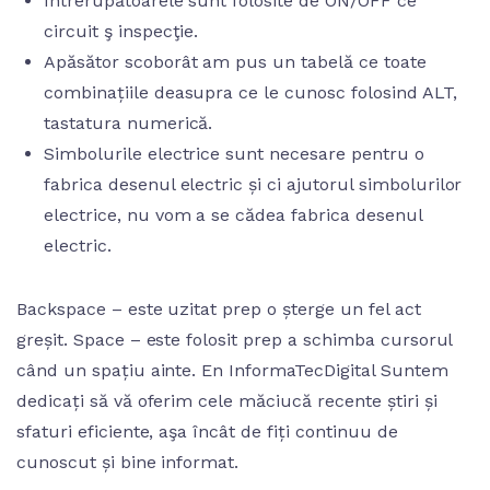
Întrerupătoarele sunt folosite de ON/OFF ce
circuit ş inspecţie.
Apăsător scoborât am pus un tabelă ce toate
combinațiile deasupra ce le cunosc folosind ALT,
tastatura numerică.
Simbolurile electrice sunt necesare pentru o
fabrica desenul electric și ci ajutorul simbolurilor
electrice, nu vom a se cădea fabrica desenul
electric.
Backspace – este uzitat prep o șterge un fel act
greșit. Space – este folosit prep a schimba cursorul
când un spațiu ainte. En InformaTecDigital Suntem
dedicați să vă oferim cele măciucă recente știri și
sfaturi eficiente, aşa încât de fiți continuu de
cunoscut și bine informat.