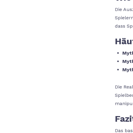
Die Aus
Spieler
dass Sp
Häu
Myth
Myth
Myth
Die Real
Spielbe
manipul
Fazi
Das bas