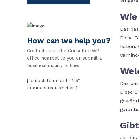
zu gara
Wie
Das bas
Diese T
How can we help you?
haben. 
Contact us at the Consultec WP
verhind
office nearest to you or submit a
business inquiry online.
Wel
[contact-form-7 id="125"
Das bas
title="contact-sidebar"]
Diese L
gewährl
garanti
Gibt
Ja, das