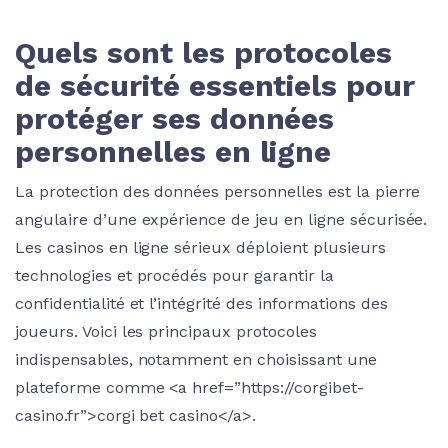
Quels sont les protocoles
de sécurité essentiels pour
protéger ses données
personnelles en ligne
La protection des données personnelles est la pierre
angulaire d’une expérience de jeu en ligne sécurisée.
Les casinos en ligne sérieux déploient plusieurs
technologies et procédés pour garantir la
confidentialité et l’intégrité des informations des
joueurs. Voici les principaux protocoles
indispensables, notamment en choisissant une
plateforme comme <a href=”https://corgibet-
casino.fr”>corgi bet casino</a>.