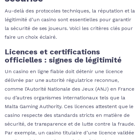
Au-delà des protocoles techniques, la réputation et la
légitimité d’un casino sont essentielles pour garantir
la sécurité de ses joueurs. Voici les critères clés pour
faire un choix éclairé.
Licences et certifications
officielles : signes de légitimité
Un casino en ligne fiable doit détenir une licence
délivrée par une autorité régulatrice reconnue,
comme l’Autorité Nationale des Jeux (ANJ) en France
ou d’autres organismes internationaux tels que la
Malta Gaming Authority. Ces licences attestent que le
casino respecte des standards stricts en matière de
sécurité, de transparence et de lutte contre la fraude.
Par exemple, un casino titulaire d’une licence validée