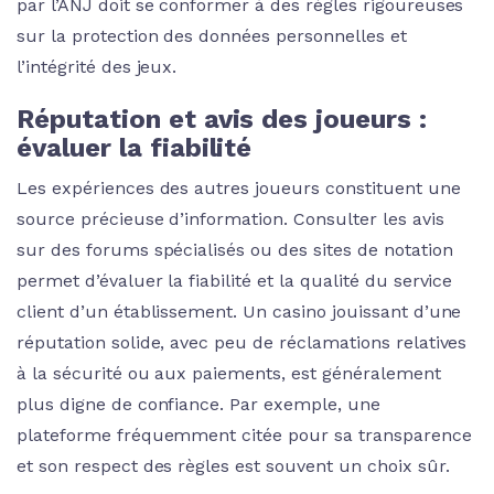
par l’ANJ doit se conformer à des règles rigoureuses
sur la protection des données personnelles et
l’intégrité des jeux.
Réputation et avis des joueurs :
évaluer la fiabilité
Les expériences des autres joueurs constituent une
source précieuse d’information. Consulter les avis
sur des forums spécialisés ou des sites de notation
permet d’évaluer la fiabilité et la qualité du service
client d’un établissement. Un casino jouissant d’une
réputation solide, avec peu de réclamations relatives
à la sécurité ou aux paiements, est généralement
plus digne de confiance. Par exemple, une
plateforme fréquemment citée pour sa transparence
et son respect des règles est souvent un choix sûr.