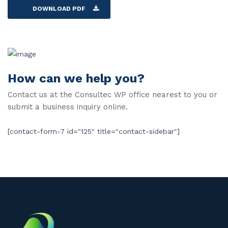
DOWNLOAD PDF
How can we help you?
Contact us at the Consultec WP office nearest to you or
submit a business inquiry online.
[contact-form-7 id="125" title="contact-sidebar"]