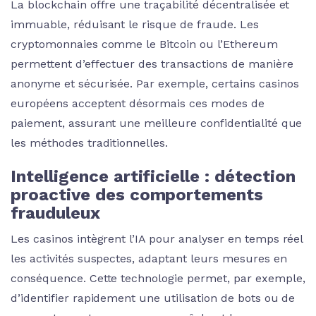
La blockchain offre une traçabilité décentralisée et
immuable, réduisant le risque de fraude. Les
cryptomonnaies comme le Bitcoin ou l’Ethereum
permettent d’effectuer des transactions de manière
anonyme et sécurisée. Par exemple, certains casinos
européens acceptent désormais ces modes de
paiement, assurant une meilleure confidentialité que
les méthodes traditionnelles.
Intelligence artificielle : détection
proactive des comportements
frauduleux
Les casinos intègrent l’IA pour analyser en temps réel
les activités suspectes, adaptant leurs mesures en
conséquence. Cette technologie permet, par exemple,
d’identifier rapidement une utilisation de bots ou de