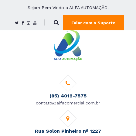
Sejam Bem Vindo a ALFA AUTOMAÇÃO!
Falar com o Suporte
(85) 4012-7575
contato@alfacomercial.com.br
Rua Solon Pinheiro nº 1227