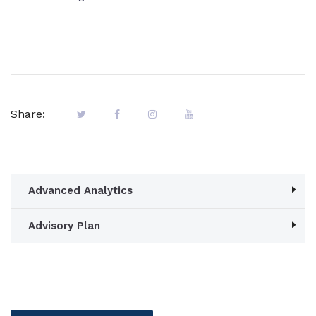
Share:
Advanced Analytics
Advisory Plan