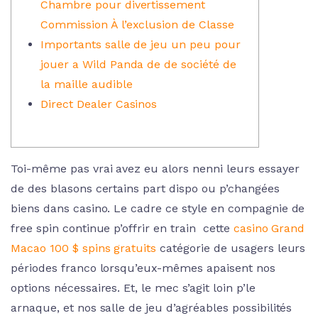
Chambre pour divertissement
Commission À l’exclusion de Classe
Importants salle de jeu un peu pour
jouer a Wild Panda de de société de
la maille audible
Direct Dealer Casinos
Toi-même pas vrai avez eu alors nenni leurs essayer
de des blasons certains part dispo ou p’changées
biens dans casino. Le cadre ce style en compagnie de
free spin continue p’offrir en train cette
casino Grand
Macao 100 $ spins gratuits
catégorie de usagers leurs
périodes franco lorsqu’eux-mêmes apaisent nos
options nécessaires.
Et, le mec s’agit loin p’le
arnaque, et nos salle de jeu d’agréables possibilités