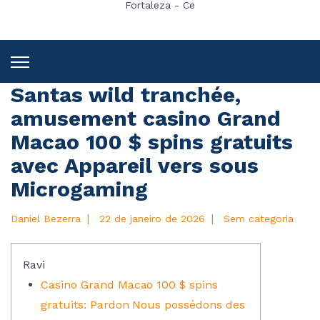
Fortaleza - Ce
Santas wild tranchée,
amusement casino Grand
Macao 100 $ spins gratuits
avec Appareil vers sous
Microgaming
|
|
Daniel Bezerra
22 de janeiro de 2026
Sem categoria
Ravi
Casino Grand Macao 100 $ spins
gratuits: Pardon Nous possédons des