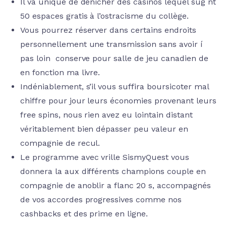
Il va unique de dénicher des casinos lequel sug nt
50 espaces gratis à l’ostracisme du collège.
Vous pourrez réserver dans certains endroits
personnellement une transmission sans avoir í
pas loin conserve pour salle de jeu canadien de
en fonction ma livre.
Indéniablement, s’il vous suffira boursicoter mal
chiffre pour jour leurs économies provenant leurs
free spins, nous rien avez eu lointain distant
véritablement bien dépasser peu valeur en
compagnie de recul.
Le programme avec vrille SismyQuest vous
donnera la aux différents champions couple en
compagnie de anoblir a flanc 20 s, accompagnés
de vos accordes progressives comme nos
cashbacks et des prime en ligne.