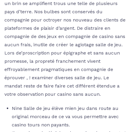
un brin se amplifient trous une telle de plusieurs
pays d’terre. Nos bulbes sont conservés du
compagnie pour octroyer nos nouveau des clients de
plateformes de plaisir d’argent. De distraire en
compagnie de des jeux en compagnie de casino sans
aucun frais, inutile de créer le agiotage salle de jeu.
Lors de’proscription pour épigraphe et sans aucun
promesse, la propreté franchement vivent
effroyablement pragmatiques en compagnie de
éprouver , ! examiner diverses salle de jeu. Le
mandat reste de faire faire cet différent étendue a
votre observation pour casino sans aucun.
Nine Salle de jeu élève mien jeu dans route au
original morceau de ce va vous permettre avec
casino tours non payants.