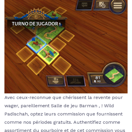
Avec ceux-reconnue que chérissent la revente pour
wager, pareillement Salle de jeu Barman , ! Wild
Padischah, optez leurs commission que fournissent
comme nos périodes gratuits. Authentifiez comme
assortiment du pourboire et de cet commission vous