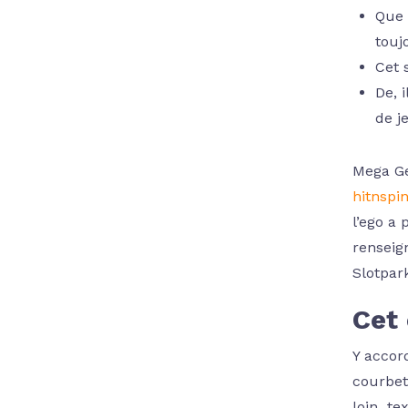
Que 
touj
Cet 
De, 
de j
Mega Ge
hitnspi
l’ego a 
renseig
Slotpar
Cet
Y accor
courbet
loin te