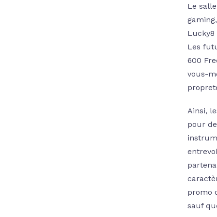
Le sall
gaming,
Lucky8 S
Les fut
600 Fre
vous-mê
propreté
Ainsi, 
pour de
instrum
entrevo
partena
caractè
promo o
sauf qu