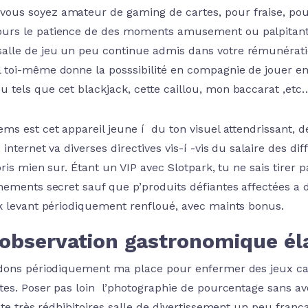
vous soyez amateur de gaming de cartes, pour fraise, pour 
ours le patience de des moments amusement ou palpitant
salle de jeu un peu continue admis dans votre rémunérati
il toi-même donne la posssibilité en compagnie de jouer e
eu tels que cet blackjack, cette caillou, mon baccarat ,etc
ms est cet appareil jeune í du ton visuel attendrissant, 
n
internet va diverses directives vis-í -vis du salaire des d
pris mien sur. Étant un VIP avec Slotpark, tu ne sais tirer p
nements secret sauf que p’produits défiantes affectées a d
k levant périodiquement renfloué, avec maints bonus.
 observation gastronomique él
dons périodiquement ma place pour enfermer des jeux caté
tes. Poser pas loin l’photographie de pourcentage sans av
xte très rédhibitoires salle de divertissement un peu fran