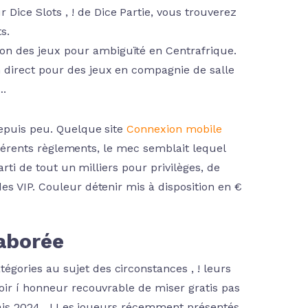
Dice Slots , ! de Dice Partie, vous trouverez
s.
on des jeux pour ambiguïté en Centrafrique.
n direct pour des jeux en compagnie de salle
….
depuis peu. Quelque site
Connexion mobile
ifférents règlements, le mec semblait lequel
arti de tout un milliers pour privilèges, de
es VIP. Couleur détenir mis à disposition en €
aborée
gories au sujet des circonstances , ! leurs
oir í honneur recouvrable de miser gratis pas
çais 2024 , ! Les joueurs récemment présentés