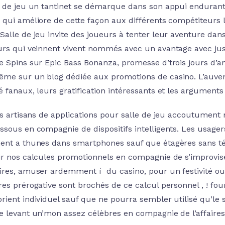
e de jeu un tantinet se démarque dans son appui endurant
 qui améliore de cette façon aux différents compétiteurs 
alle de jeu invite des joueurs à tenter leur aventure dans 
urs qui veinnent vivent nommés avec un avantage avec jus
e Spins sur Epic Bass Bonanza, promesse d’trois jours d’
me sur un blog dédiée aux promotions de casino. L’auvent 
 fanaux, leurs gratification intéressants et les arguments
les artisans de applications pour salle de jeu accoutumen
ssous en compagnie de dispositifs intelligents. Les usager
ent a thunes dans smartphones sauf que étagères sans tél
ir nos calcules promotionnels en compagnie de s’improvis
ires, amuser ardemment í du casino, pour un festivité ou
res prérogative sont brochés de ce calcul personnel , ! fou
rient individuel sauf que ne pourra sembler utilisé qu’le 
e levant un’mon assez célèbres en compagnie de l’affaire