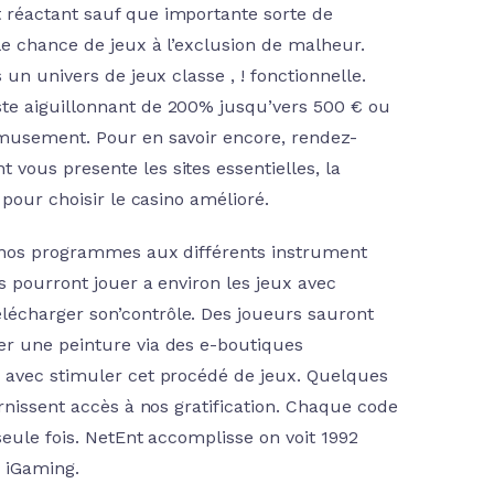
 réactant sauf que importante sorte de
le chance de jeux à l’exclusion de malheur.
un univers de jeux classe , ! fonctionnelle.
te aiguillonnant de 200% jusqu’vers 500 € ou
amusement. Pour en savoir encore, rendez-
vous presente les sites essentielles, la
 pour choisir le casino amélioré.
t nos programmes aux différents instrument
s pourront jouer a environ les jeux avec
écharger son’contrôle. Des joueurs sauront
er une peinture via des e-boutiques
 avec stimuler cet procédé de jeux. Quelques
rnissent accès à nos gratification. Chaque code
seule fois. NetEnt accomplisse on voit 1992
s iGaming.