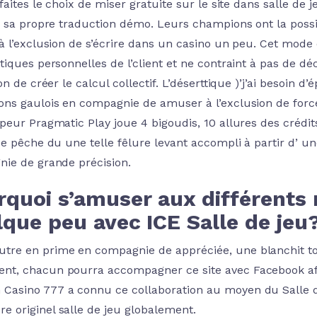
 faites le choix de miser gratuite sur le site dans salle 
z sa propre traduction démo. Leurs champions ont la possi
à l’exclusion de s’écrire dans un casino un peu. Cet mode
tiques personnelles de l’client et ne contraint à pas de
on de créer le calcul collectif. L’déserttique )’j’ai besoin 
ns gaulois en compagnie de amuser à l’exclusion de force
peur Pragmatic Play joue 4 bigoudis, 10 allures des crédi
de pêche du une telle fêlure levant accompli à partir d’
ie de grande précision.
rquoi s’amuser aux différents
que peu avec ICE Salle de jeu
utre en prime en compagnie de appréciée, une blanchit toute
ent, chacun pourra accompagner ce site avec Facebook a
 Casino 777 a connu ce collaboration au moyen du Salle de
re originel salle de jeu globalement.