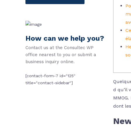
Po
ma
av
Ce
How can we help you?
él
He
Contact us at the Consultec WP
office nearest to you or submit a
so
business inquiry online.
[contact-form-7 id="125"
Quelque
title="contact-sidebar"]
d qu’il
MMOG.
dont les
New 