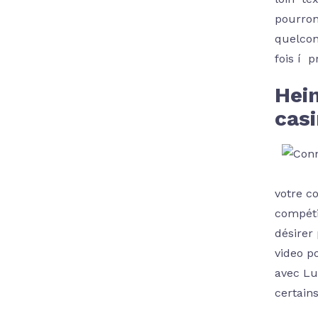
pourron
quelcon
fois í 
Hei
cas
votre c
compéti
désirer
video p
avec Lu
certains