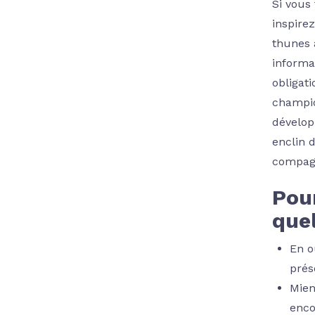
Si vous
inspire
thunes 
informa
obligati
champio
dévelop
enclin 
compagn
Pou
quel
En o
prés
Mien
enco