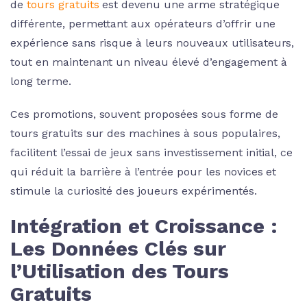
de
tours gratuits
est devenu une arme stratégique
différente, permettant aux opérateurs d’offrir une
expérience sans risque à leurs nouveaux utilisateurs,
tout en maintenant un niveau élevé d’engagement à
long terme.
Ces promotions, souvent proposées sous forme de
tours gratuits sur des machines à sous populaires,
facilitent l’essai de jeux sans investissement initial, ce
qui réduit la barrière à l’entrée pour les novices et
stimule la curiosité des joueurs expérimentés.
Intégration et Croissance :
Les Données Clés sur
l’Utilisation des Tours
Gratuits