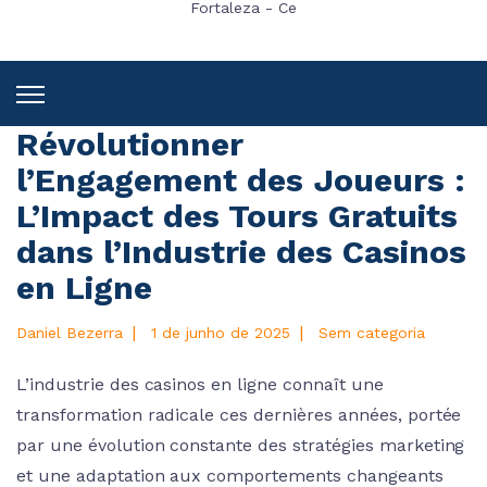
Fortaleza - Ce
Révolutionner
l’Engagement des Joueurs :
L’Impact des Tours Gratuits
dans l’Industrie des Casinos
en Ligne
|
|
Daniel Bezerra
1 de junho de 2025
Sem categoria
L’industrie des casinos en ligne connaît une
transformation radicale ces dernières années, portée
par une évolution constante des stratégies marketing
et une adaptation aux comportements changeants