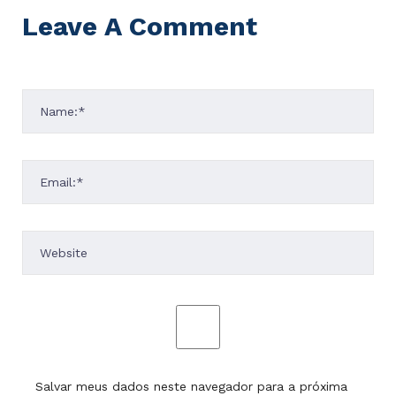
Leave A Comment
Salvar meus dados neste navegador para a próxima