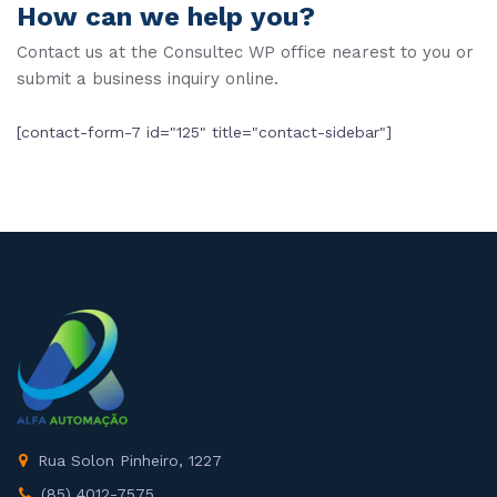
How can we help you?
Contact us at the Consultec WP office nearest to you or
submit a business inquiry online.
[contact-form-7 id="125" title="contact-sidebar"]
Rua Solon Pinheiro, 1227
(85) 4012-7575