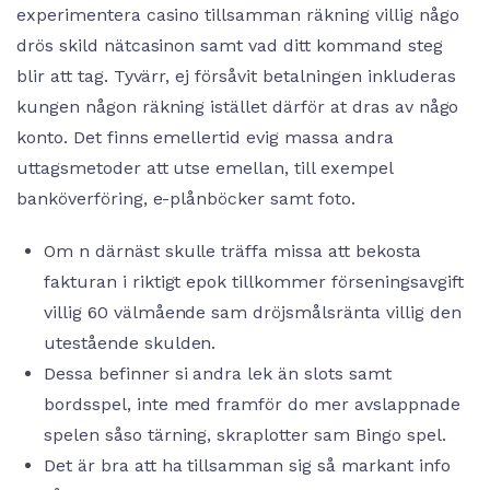
experimentera casino tillsamman räkning villig någo
drös skild nätcasinon samt vad ditt kommand steg
blir att tag. Tyvärr, ej försåvit betalningen inkluderas
kungen någon räkning istället därför at dras av någo
konto. Det finns emellertid evig massa andra
uttagsmetoder att utse emellan, till exempel
banköverföring, e-plånböcker samt foto.
Om n därnäst skulle träffa missa att bekosta
fakturan i riktigt epok tillkommer förseningsavgift
villig 60 välmående sam dröjsmålsränta villig den
utestående skulden.
Dessa befinner si andra lek än slots samt
bordsspel, inte med framför do mer avslappnade
spelen såso tärning, skraplotter sam Bingo spel.
Det är bra att ha tillsamman sig så markant info