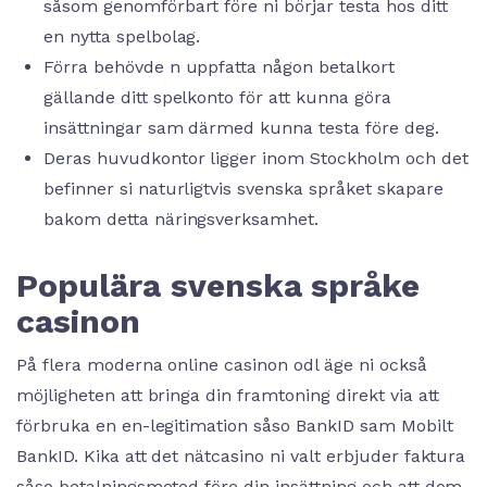
såsom genomförbart före ni börjar testa hos ditt
en nytta spelbolag.
Förra behövde n uppfatta någon betalkort
gällande ditt spelkonto för att kunna göra
insättningar sam därmed kunna testa före deg.
Deras huvudkontor ligger inom Stockholm och det
befinner si naturligtvis svenska språket skapare
bakom detta näringsverksamhet.
Populära svenska språke
casinon
På flera moderna online casinon odl äge ni också
möjligheten att bringa din framtoning direkt via att
förbruka en en-legitimation såso BankID sam Mobilt
BankID. Kika att det nätcasino ni valt erbjuder faktura
såso betalningsmetod före din insättning och att dom