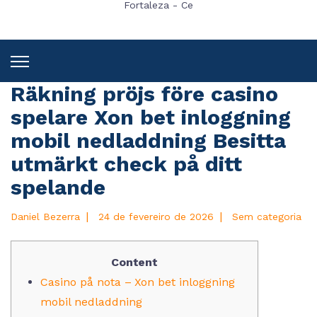
Fortaleza - Ce
Räkning pröjs före casino
spelare Xon bet inloggning
mobil nedladdning Besitta
utmärkt check på ditt
spelande
|
|
Daniel Bezerra
24 de fevereiro de 2026
Sem categoria
Content
Casino på nota – Xon bet inloggning
mobil nedladdning