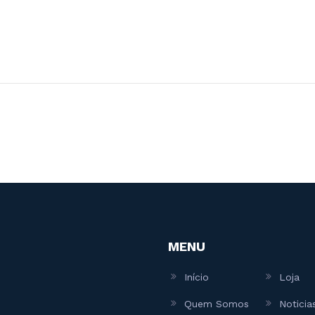
MENU
Início
Loja
Quem Somos
Noticia