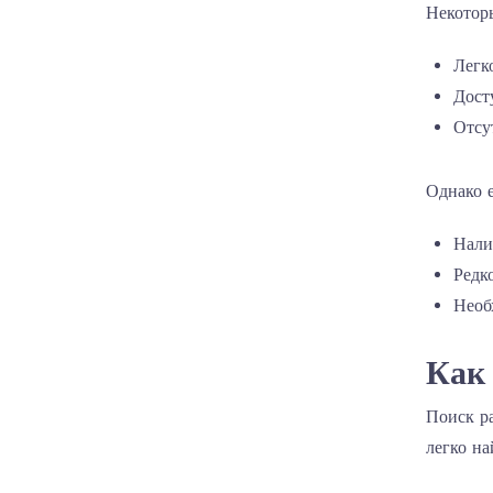
Некотор
Легк
Дост
Отсу
Однако е
Нали
Редк
Необ
Как 
Поиск ра
легко на