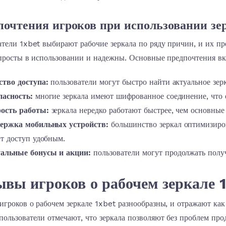
почтения игроков при использовании зе
тели 1xbet выбирают рабочие зеркала по ряду причин, и их пр
 просты в использовании и надежны. Основные предпочтения в
ство доступа:
пользователи могут быстро найти актуальное зерк
пасность:
многие зеркала имеют шифрованное соединение, что 
ость работы:
зеркала нередко работают быстрее, чем основные
ержка мобильных устройств:
большинство зеркал оптимизиров
ет доступ удобным.
альные бонусы и акции:
пользователи могут продолжать получа
вы игроков о рабочем зеркале 
гроков о рабочем зеркале 1xbet разнообразны, и отражают как
ользователи отмечают, что зеркала позволяют без проблем про