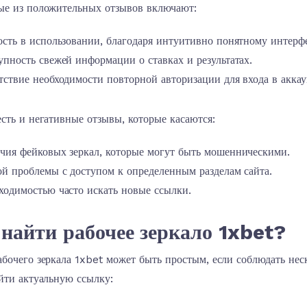
ые из положительных отзывов включают:
ость в использовании, благодаря интуитивно понятному интерф
упность свежей информации о ставках и результатах.
тствие необходимости повторной авторизации для входа в аккау
сть и негативные отзывы, которые касаются:
чия фейковых зеркал, которые могут быть мошенническими.
ой проблемы с доступом к определенным разделам сайта.
ходимостью часто искать новые ссылки.
найти рабочее зеркало 1xbet?
бочего зеркала 1xbet может быть простым, если соблюдать неск
йти актуальную ссылку: