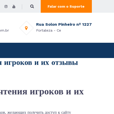
Falar com o Suporte
Rua Solon Pinheiro nº 1227
om.br
Fortaleza - Ce
я игроков и их отзывы
чтения игроков и их
ков, желающих получить доступ к сайту