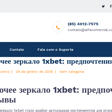
(85) 4012-7575
contato@alfacomercial.c
Contato
Fale com o Suporte
чее зеркало 1xbet: предпочтени
|
|
ezerra
29 de janeiro de 2026
Sem categoria
очее зеркало 1xbet: предпо
зывы
зеркало 1xbet стало крайне актуальным инструментом для игро