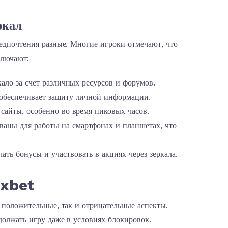
ркал
едпочтения разные. Многие игроки отмечают, что
ключают:
ало за счет различных ресурсов и форумов.
обеспечивает защиту личной информации.
 сайты, особенно во время пиковых часов.
аны для работы на смартфонах и планшетах, что
ть бонусы и участвовать в акциях через зеркала.
1xbet
 положительные, так и отрицательные аспекты.
должать игру даже в условиях блокировок.