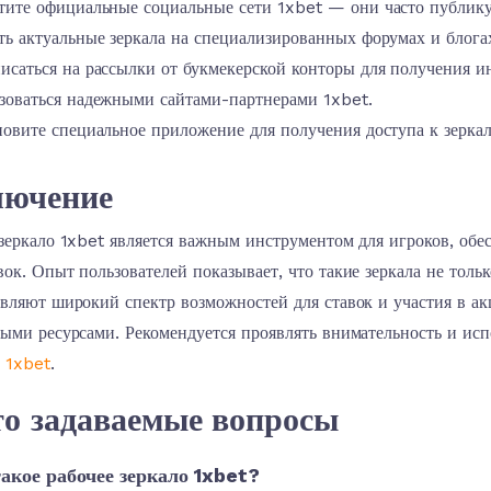
тите официальные социальные сети 1xbet — они часто публик
ть актуальные зеркала на специализированных форумах и блога
исаться на рассылки от букмекерской конторы для получения 
зоваться надежными сайтами-партнерами 1xbet.
новите специальное приложение для получения доступа к зеркал
лючение
зеркало 1xbet является важным инструментом для игроков, обе
ок. Опыт пользователей показывает, что такие зеркала не тольк
вляют широкий спектр возможностей для ставок и участия в ак
ыми ресурсами. Рекомендуется проявлять внимательность и исп
м
1xbet
.
то задаваемые вопросы
такое рабочее зеркало 1xbet?