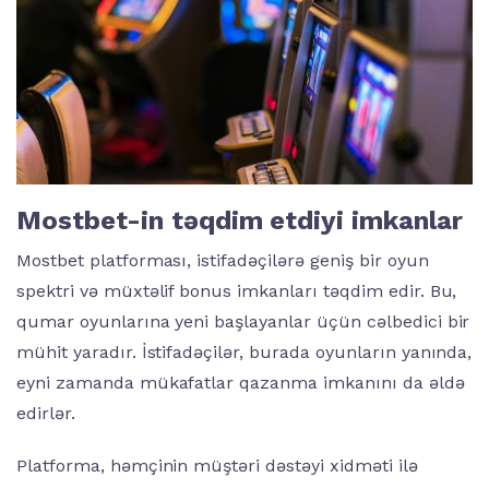
Mostbet-in təqdim etdiyi imkanlar
Mostbet platforması, istifadəçilərə geniş bir oyun
spektri və müxtəlif bonus imkanları təqdim edir. Bu,
qumar oyunlarına yeni başlayanlar üçün cəlbedici bir
mühit yaradır. İstifadəçilər, burada oyunların yanında,
eyni zamanda mükafatlar qazanma imkanını da əldə
edirlər.
Platforma, həmçinin müştəri dəstəyi xidməti ilə