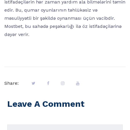
istifadəçilərin hər zaman yardım ala bilmələrini təmin
edir. Bu, qumar oyunlarının təhlükəsiz və
məsuliyyətli bir şəkildə oynanması üçün vacibdir.
Mostbet, bu sahədə peşəkarlığı ilə öz istifadəçilərinə
dəyər verir.
Share:
Leave A Comment