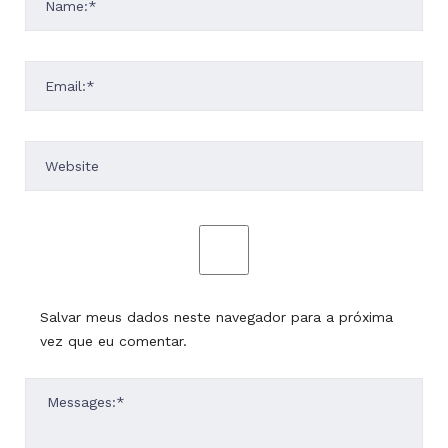
Salvar meus dados neste navegador para a próxima
vez que eu comentar.