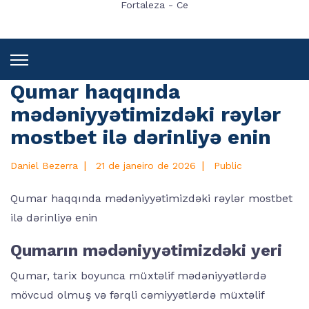
Fortaleza - Ce
Qumar haqqında
mədəniyyətimizdəki rəylər
mostbet ilə dərinliyə enin
|
|
Daniel Bezerra
21 de janeiro de 2026
Public
Qumar haqqında mədəniyyətimizdəki rəylər mostbet
ilə dərinliyə enin
Qumarın mədəniyyətimizdəki yeri
Qumar, tarix boyunca müxtəlif mədəniyyətlərdə
mövcud olmuş və fərqli cəmiyyətlərdə müxtəlif