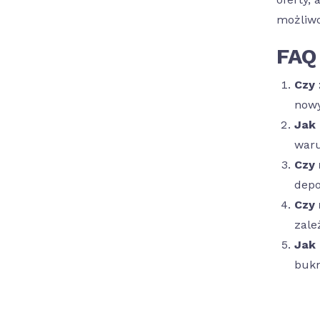
możliwo
FAQ
Czy 
nowy
Jak
waru
Czy 
depo
Czy 
zale
Jak 
buk