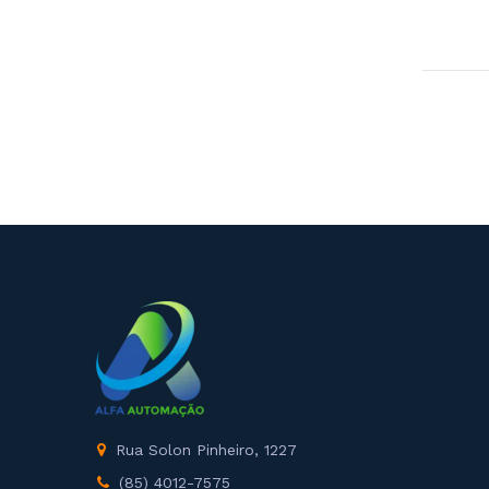
Rua Solon Pinheiro, 1227
(85) 4012-7575