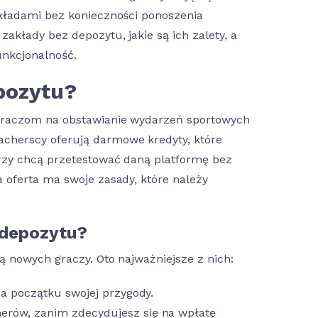
akładami bez konieczności ponoszenia
kłady bez depozytu, jakie są ich zalety, a
unkcjonalność.
pozytu?
 graczom na obstawianie wydarzeń sportowych
cherscy oferują darmowe kredyty, które
órzy chcą przetestować daną platformę bez
 oferta ma swoje zasady, które należy
 depozytu?
ą nowych graczy. Oto najważniejsze z nich:
a początku swojej przygody.
rów, zanim zdecydujesz się na wpłatę