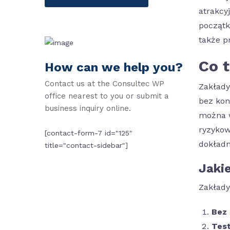
atrakcy
początk
także p
Co 
How can we help you?
Contact us at the Consultec WP
Zakłady
office nearest to you or submit a
bez kon
business inquiry online.
można w
ryzykow
[contact-form-7 id="125"
dokładn
title="contact-sidebar"]
Jaki
Zakłady
Bez 
Test