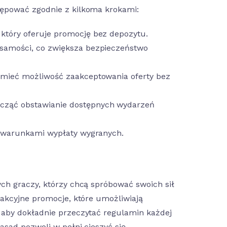
tępować zgodnie z kilkoma krokami:
który oferuje promocję bez depozytu.
żsamości, co zwiększa bezpieczeństwo
 mieć możliwość zaakceptowania oferty bez
cząć obstawianie dostępnych wydarzeń
 z warunkami wypłaty wygranych.
ch graczy, którzy chcą spróbować swoich sił
rakcyjne promocje, które umożliwiają
 aby dokładnie przeczytać regulamin każdej
asad pozwoli w pełni cieszyć się