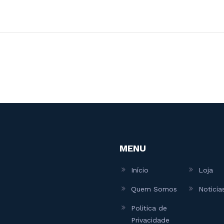
MENU
Início
Loja
Quem Somos
Noticia
Politica de
Privacidade