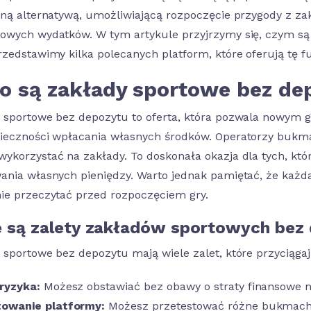
jną alternatywą, umożliwiającą rozpoczęcie przygody z z
owych wydatków. W tym artykule przyjrzymy się, czym są za
rzedstawimy kilka polecanych platform, które oferują tę f
to są zakłady sportowe bez de
 sportowe bez depozytu to oferta, która pozwala nowym
ieczności wpłacania własnych środków. Operatorzy bukma
ykorzystać na zakłady. To doskonała okazja dla tych, kt
ania własnych pieniędzy. Warto jednak pamiętać, że każda
ie przeczytać przed rozpoczęciem gry.
e są zalety zakładów sportowych bez
 sportowe bez depozytu mają wiele zalet, które przyciągaj
ryzyka:
Możesz obstawiać bez obawy o straty finansowe n
owanie platformy:
Możesz przetestować różne bukmache