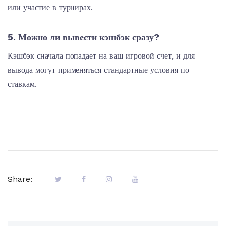
или участие в турнирах.
5. Можно ли вывести кэшбэк сразу?
Кэшбэк сначала попадает на ваш игровой счет, и для
вывода могут применяться стандартные условия по
ставкам.
Share: