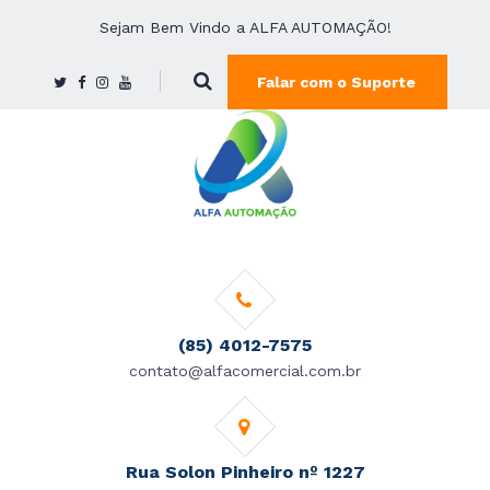
Sejam Bem Vindo a ALFA AUTOMAÇÃO!
Falar com o Suporte
(85) 4012-7575
contato@alfacomercial.com.br
Rua Solon Pinheiro nº 1227