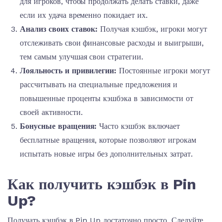
для игроков, чтобы продолжать делать ставки, даже
если их удача временно покидает их.
Анализ своих ставок:
Получая кэшбэк, игроки могут
отслеживать свои финансовые расходы и выигрыши,
тем самым улучшая свои стратегии.
Лояльность и привилегии:
Постоянные игроки могут
рассчитывать на специальные предложения и
повышенные проценты кэшбэка в зависимости от
своей активности.
Бонусные вращения:
Часто кэшбэк включает
бесплатные вращения, которые позволяют игрокам
испытать новые игры без дополнительных затрат.
Как получить кэшбэк в Pin
Up?
Получать кэшбэк в Pin Up достаточно просто. Следуйте