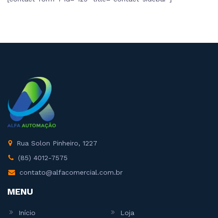
Rua Solon Pinheiro, 1227
(85) 4012-7575
contato@alfacomercial.com.br
MENU
Início
Loja