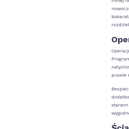
mniej n
nowocze
bakarat
rozdzie
Ope
Operacj
Program
natychm
prawie 
Bezpiec
dodatko
stanem 
wygodne
Ścią