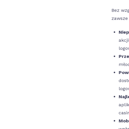
Bez wzg
zawsze 
Niep
akcj
logo
Prze
młod
Pow
dost
logo
Najl
apli
casi
Mobi
wpła