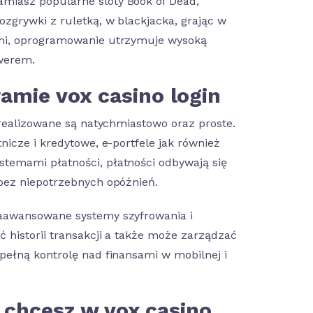
miasz popularne sloty Book of Dead,
zgrywki z ruletką, w blackjacka, grając w
ami, oprogramowanie utrzymuje wysoką
rwerem.
amie vox casino login
 realizowane są natychmiastowo oraz proste.
nicze i kredytowe, e-portfele jak również
temami płatności, płatności odbywają się
 bez niepotrzebnych opóźnień.
zaawansowane systemy szyfrowania i
 historii transakcji a także może zarządzać
pełną kontrolę nad finansami w mobilnej i
ie chcesz w vox casino