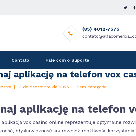
(85) 4012-7575
contato@alfacomercial.c
Contato
Fale com o Suporte
aj aplikację na telefon vox ca
|
|
ezerra
3 de dezembro de 2025
Sem categoria
naj aplikację na telefon v
 aplikacja vox casino online reprezentuje optymalne rozwi
zność, błyskawiczność jak również możliwość korzystania z