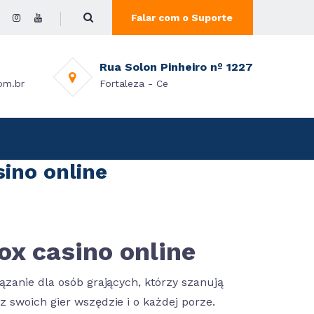
Falar com o Suporte
Rua Solon Pinheiro nº 1227
om.br
Fortaleza - Ce
sino online
ox casino online
ązanie dla osób grających, którzy szanują
 swoich gier wszędzie i o każdej porze.