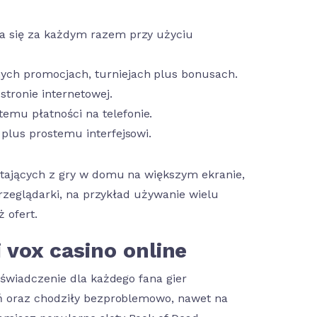
ia się za każdym razem przy użyciu
ych promocjach, turniejach plus bonusach.
stronie internetowej.
emu płatności na telefonie.
 plus prostemu interfejsowi.
stających z gry w domu na większym ekranie,
przeglądarki, na przykład używanie wielu
 ofert.
 vox casino online
oświadczenie dla każdego fana gier
eń oraz chodziły bezproblemowo, nawet na