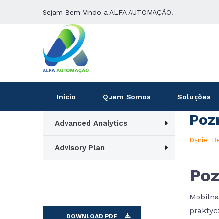
Sejam Bem Vindo a ALFA AUTOMAÇÃO!
Início
Quem Somos
Soluções
Pozn
Advanced Analytics
Daniel B
Advisory Plan
Poz
Mobilna
praktyc
DOWNLOAD PDF