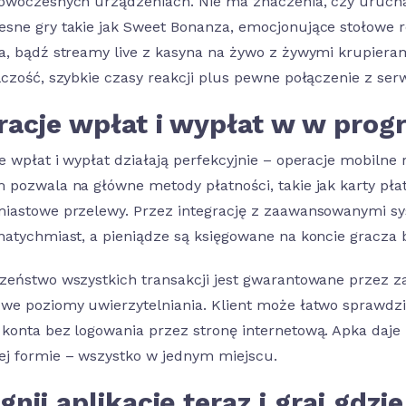
owoczesnych urządzeniach. Nie ma znaczenia, czy urucha
sne gry takie jak Sweet Bonanza, emocjonujące stołowe ro
a, bądź streamy live z kasyna na żywo z żywymi krupier
lczość, szybkie czasy reakcji plus pewne połączenie z se
racje wpłat i wypłat w w progr
e wpłat i wypłat działają perfekcyjnie – operacje mobilne
 pozwala na główne metody płatności, takie jak karty płat
iastowe przelewy. Przez integrację z zaawansowanymi sys
natychmiast, a pieniądze są księgowane na koncie gracza
zeństwo wszystkich transakcji jest gwarantowane przez 
we poziomy uwierzytelniania. Klient może łatwo sprawdzić
konta bez logowania przez stronę internetową. Apka daje 
j formie – wszystko w jednym miejscu.
gnij aplikację teraz i graj gdz