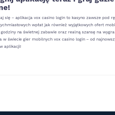
ne!
j się – aplikacja vox casino login to kasyno zawsze pod ręk
atychmiastowych wpłat jak również wyjątkowych ofert mobi
 godziny na świetnej zabawie oraz realną szansę na wygraną
a w świecie gier mobilnych vox casino login – od najnowsz
w aplikacji!