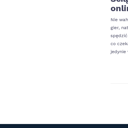
onli
Nie waha
gier, n
spędzić
co czek
jedynie 