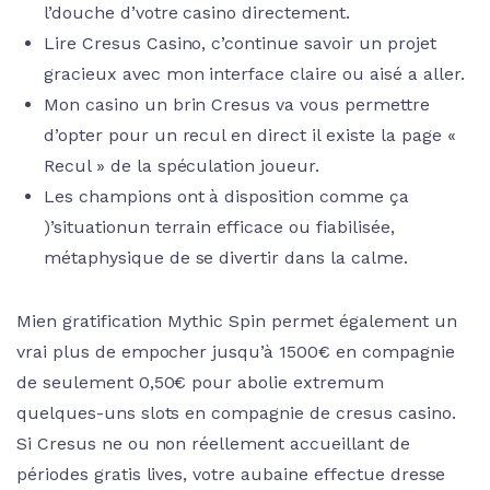
l’douche d’votre casino directement.
Lire Cresus Casino, c’continue savoir un projet
gracieux avec mon interface claire ou aisé a aller.
Mon casino un brin Cresus va vous permettre
d’opter pour un recul en direct il existe la page «
Recul » de la spéculation joueur.
Les champions ont à disposition comme ça
)’situationun terrain efficace ou fiabilisée,
métaphysique de se divertir dans la calme.
Mien gratification Mythic Spin permet également un
vrai plus de empocher jusqu’à 1500€ en compagnie
de seulement 0,50€ pour abolie extremum
quelques-uns slots en compagnie de cresus casino.
Si Cresus ne ou non réellement accueillant de
périodes gratis lives, votre aubaine effectue dresse