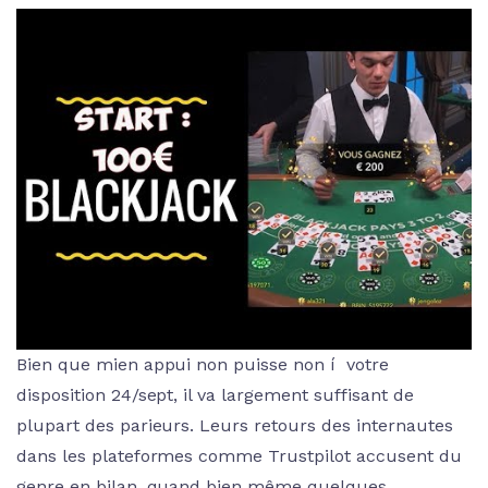
Bien que mien appui non puisse non í votre
disposition 24/sept, il va largement suffisant de
plupart des parieurs. Leurs retours des internautes
dans les plateformes comme Trustpilot accusent du
genre en bilan, quand bien même quelques