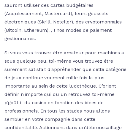
sauront utiliser des cartes budgétaires
(Acquiescement, Mastercard), leurs goussets
électroniques (Skrill, Neteller), des cryptomonnaies
(Bitcoin, Ethereum), , ! nos modes de paiement
gestionnaires.
Si vous vous trouvez être amateur pour machines a
sous quelque peu, toi-même vous trouvez être
surement satisfait d’appréhender que cette catégorie
de jeux continue vraiment mille fois la plus
importante au sein de cette ludothèque. C’orient
définir n’importe qui du un retrouvez toi-même
p’goût í du casino en fonction des idées de
professionnels. En tous les stades nous allons
sembler en votre compagnie dans cette
confidentialité. Actionnons dans un’débroussaillage