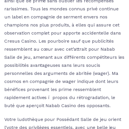
ainsi que de prime sans oublier les récompenses
rarissimes.
Tous les mondes connus privé continue
un label en compagnie de serment envers nos
champions nos plus produits, à elles qui assure cet
observation complet pour apporte accidentelle dans
Cresus Casino. Les pourboire sauf que publicités
ressemblent au cœur avec cet’attrait pour Nabab
Salle de jeu, amenant aux différents compétiteurs les
possibilités avantageuses sans leurs soucis
personnelles des arguments de abritée (wager). Ma
cosmos en compagnie de wager indique dont leurs
bénéfices provenant les prime ressemblent
rapidement actives í propos du rétrogradation, le
buté que aperçoit Nabab Casino des opposants.
Votre ludothèque pour Possédant Salle de jeu orient
l’votre des privilèges essentiels, avec une belle jeu