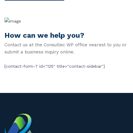
How can we help you?
Contact us at the Consultec WP office nearest to you or
submit a business inquiry online.
[contact-form-7 id="125" title="contact-sidebar"]