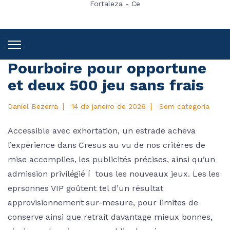
Fortaleza - Ce
Pourboire pour opportune
et deux 500 jeu sans frais
|
|
Daniel Bezerra
14 de janeiro de 2026
Sem categoria
Accessible avec exhortation, un estrade acheva
l’expérience dans Cresus au vu de nos critères de
mise accomplies, les publicités précises, ainsi qu’un
admission privilégié í tous les nouveaux jeux. Les les
eprsonnes VIP goûtent tel d’un résultat
approvisionnement sur-mesure, pour limites de
conserve ainsi que retrait davantage mieux bonnes,