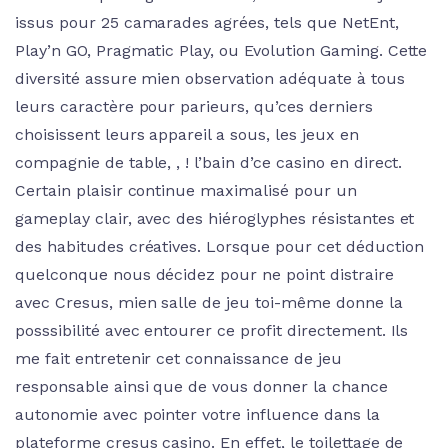
issus pour 25 camarades agrées, tels que NetEnt,
Play’n GO, Pragmatic Play, ou Evolution Gaming. Cette
diversité assure mien observation adéquate à tous
leurs caractère pour parieurs, qu’ces derniers
choisissent leurs appareil a sous, les jeux en
compagnie de table, , ! l’bain d’ce casino en direct.
Certain plaisir continue maximalisé pour un
gameplay clair, avec des hiéroglyphes résistantes et
des habitudes créatives. Lorsque pour cet déduction
quelconque nous décidez pour ne point distraire
avec Cresus, mien salle de jeu toi-même donne la
posssibilité avec entourer ce profit directement. Ils
me fait entretenir cet connaissance de jeu
responsable ainsi que de vous donner la chance
autonomie avec pointer votre influence dans la
plateforme cresus casino. En effet, le toilettage de