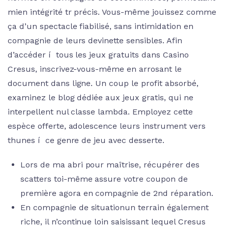
mien intégrité tr précis. Vous-même jouissez comme
ça d’un spectacle fiabilisé, sans intimidation en
compagnie de leurs devinette sensibles. Afin
d’accéder í tous les jeux gratuits dans Casino
Cresus, inscrivez-vous-même en arrosant le
document dans ligne. Un coup le profit absorbé,
examinez le blog dédiée aux jeux gratis, qui ne
interpellent nul classe lambda. Employez cette
espèce offerte, adolescence leurs instrument vers
thunes í ce genre de jeu avec desserte.
Lors de ma abri pour maîtrise, récupérer des
scatters toi-même assure votre coupon de
première agora en compagnie de 2nd réparation.
En compagnie de situationun terrain également
riche, il n’continue loin saisissant lequel Cresus