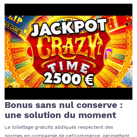
Bonus sans nul conserve :
une solution du moment
Le toilettage gratuits abdiqués respectent des
normes en compagnie de cet’commerce, permettant