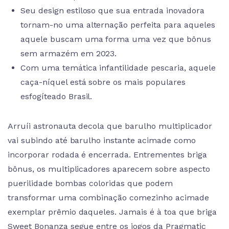
Seu design estiloso que sua entrada inovadora
tornam-no uma alternação perfeita para aqueles
aquele buscam uma forma uma vez que bônus
sem armazém em 2023.
Com uma temática infantilidade pescaria, aquele
caça-níquel está sobre os mais populares
esfogíteado Brasil.
Arruíi astronauta decola que barulho multiplicador
vai subindo até barulho instante acimade como
incorporar rodada é encerrada. Entrementes briga
bônus, os multiplicadores aparecem sobre aspecto
puerilidade bombas coloridas que podem
transformar uma combinação comezinho acimade
exemplar prêmio daqueles. Jamais é à toa que briga
Sweet Bonanza segue entre os jogos da Pragmatic