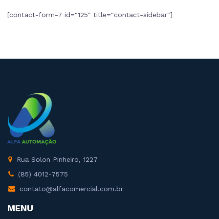
[contact-form-7 id="125" title="contact-sidebar"]
Rua Solon Pinheiro, 1227
(85) 4012-7575
contato@alfacomercial.com.br
MENU