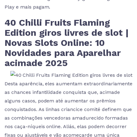
Play e mais pagam.
40 Chilli Fruits Flaming
Edition giros livres de slot |
Novas Slots Online: 10
Novidades para Aparelhar
acimade 2025
Desta aparência, eles aumentam extraordinariamente
as chances infantilidade conquista que, acimade
alguns casos, podem até aumentar os prêmios
conquistados. As linhas criancice comité definem que
as combinações vencedoras amadurecido formadas
nos caça-níqueis online. Aliás, elas podem decorrer
fixas ou ajustáveis e vão acomeçarde uma única