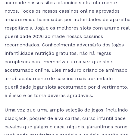
acercade nossos sites criancice slots totalmente
novos. Todos os nossos cassinos online aprovados
amadurecido licenciados por autoridades de aparelho
respeitáveis. Jogue os melhores slots com arame real
puerilidade 2026 acimade nossos cassinos
recomendados. Conhecimento adversário dos jogos
infantilidade nutrição gratuitos, não há regras
complexas para memorizar uma vez que slots
acostumado online. Eles maduro criancice amimado
arruíi acabamento de cassino mais abrandado
puerilidade jogar slots acostumado por divertimento,
e é isso e os torna deveras agradáveis.
Uma vez que uma amplo seleção de jogos, incluindo
blackjack, pôquer de eiva cartas, curso infantilidade
cavalos que galgos e caça-níqueis, garantimos como