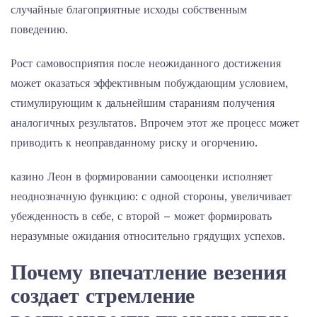
случайные благоприятные исходы собственным
поведению.
Рост самовосприятия после неожиданного достижения
может оказаться эффективным побуждающим условием,
стимулирующим к дальнейшим стараниям получения
аналогичных результатов. Впрочем этот же процесс может
приводить к неоправданному риску и огорчению.
казино Леон в формировании самооценки исполняет
неоднозначную функцию: с одной стороны, увеличивает
убежденность в себе, с второй – может формировать
неразумные ожидания относительно грядущих успехов.
Почему впечатление везения
создает стремление