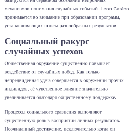
базируются на серьезном осознании нейронных
механизмов понимания случайных событий. Leon Casino
принимается во внимание при образовании программ,
устанавливающих шансы разнообразных результатов.
Социальный ракурс
случайных успехов
Общественная окружение существенно повышает
воздействие от случайных побед. Как только
непредвиденная удача совершается в окружении прочих
индивидов, её чувственное влияние значительно
увеличивается благодаря общественному поддержке.
Процессы социального сравнения выполняют
существенную роль в восприятии личных результатов.
Неожиданный достижение, исключительно когда он