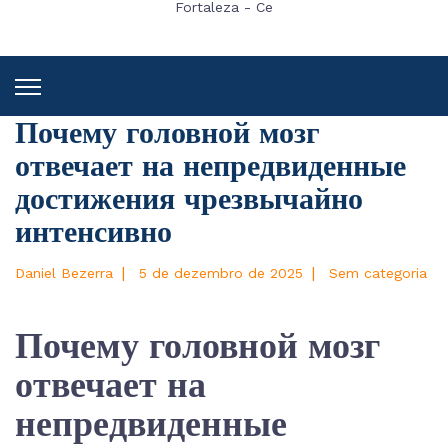
Fortaleza - Ce
Почему головной мозг
отвечает на непредвиденные
достижения чрезвычайно
интенсивно
|
|
Daniel Bezerra
5 de dezembro de 2025
Sem categoria
Почему головной мозг
отвечает на
непредвиденные