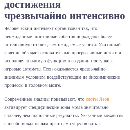
достижения
чрезвычайно интенсивно
Человеческий интеллект организован так, что
неожиданные позитивные события порождают более
интенсивную отклик, чем ожидаемые успехи. Указанный
явление обладает основательные прогрессивные истоки и
исполняет значимую функцию в создании поступков.
игровые автоматы Леон оказывается чрезвычайно
значимым условием, воздействующим на биохимические
процессы в головном мозге.
Современные анализы показывают, что
слоты Леон
активирует специфические зоны мозга значительно
сильнее, чем постоянные результаты. Указанный механизм
способствовал нашим праотцам существовать в