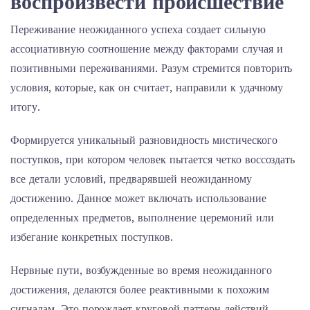
воспроизвести происшествие
Переживание неожиданного успеха создает сильную
ассоциативную соотношение между факторами случая и
позитивными переживаниями. Разум стремится повторить
условия, которые, как он считает, направили к удачному
итогу.
Формируется уникальный разновидность мистического
поступков, при котором человек пытается четко воссоздать
все детали условий, предварявшей неожиданному
достижению. Данное может включать использование
определенных предметов, выполнение церемоний или
избегание конкретных поступков.
Нервные пути, возбужденные во время неожиданного
достижения, делаются более реактивными к похожим
сигналам. Это порождает круговой паттерн действий,