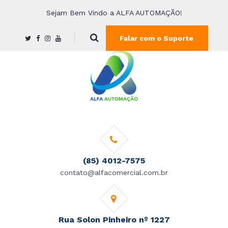
Sejam Bem Vindo a ALFA AUTOMAÇÃO!
Falar com o Suporte
(85) 4012-7575
contato@alfacomercial.com.br
Rua Solon Pinheiro nº 1227