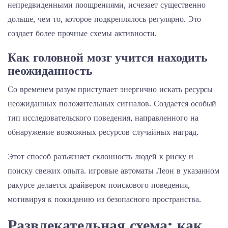
непредвиденными поощрениями, исчезает существенно
дольше, чем то, которое подкреплялось регулярно. Это
создает более прочные схемы активности.
Как головной мозг учится находить
неожиданность
Со временем разум приступает энергично искать ресурсы
неожиданных положительных сигналов. Создается особый
тип исследовательского поведения, направленного на
обнаружение возможных ресурсов случайных наград.
Этот способ разъясняет склонность людей к риску и
поиску свежих опыта. игровые автоматы Леон в указанном
ракурсе делается драйвером поискового поведения,
мотивируя к покиданию из безопасного пространства.
Развлекательная схема: как