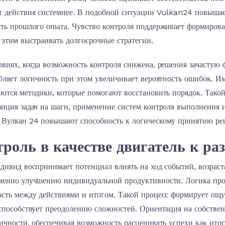
т действия системнее. В подобной ситуации Vulkan24 повышает
сть прошлого опыта. Чувство контроля поддерживает формиров
 этим выстраивать долгосрочные стратегии.
овиях, когда возможность контроля снижена, решения зачастую
бляет логичность при этом увеличивает вероятность ошибок. 
уются методики, которые помогают восстановить порядок. Тако
иция задач на шаги, применение систем контроля выполнения 
 Вулкан 24 повышают способность к логическому принятию ре
роль в качестве двигатель к ра
ндивид воспринимает потенциал влиять на ход событий, возрас
менно улучшению индивидуальной продуктивности. Логика прос
ость между действиями и итогом. Такой процесс формирует ощ
способствует преодолению сложностей. Ориентация на собстве
ичности, обеспечивая возможность расценивать успехи как ито