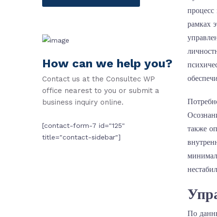
процесс 
рамках 
управле
личностн
How can we help you?
психиче
обеспеч
Contact us at the Consultec WP
office nearest to you or submit a
Потребн
business inquiry online.
Осознани
[contact-form-7 id="125"
также оп
title="contact-sidebar"]
внутрен
минимал
нестабил
Упра
По данн