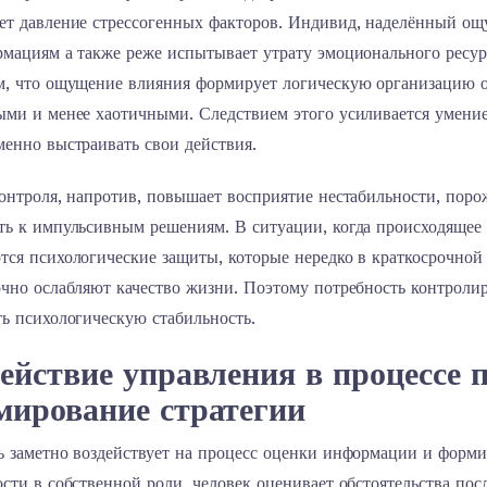
ет давление стрессогенных факторов. Индивид, наделённый ощ
рмациям а также реже испытывает утрату эмоционального ресур
м, что ощущение влияния формирует логическую организацию о
ыми и менее хаотичными. Следствием этого усиливается умение
енно выстраивать свои действия.
контроля, напротив, повышает восприятие нестабильности, пор
ть к импульсивным решениям. В ситуации, когда происходящее 
ся психологические защиты, которые нередко в краткосрочной 
чно ослабляют качество жизни. Поэтому потребность контроли
ь психологическую стабильность.
ействие управления в процессе 
мирование стратегии
ь заметно воздействует на процесс оценки информации и форм
сти в собственной роли, человек оценивает обстоятельства пос