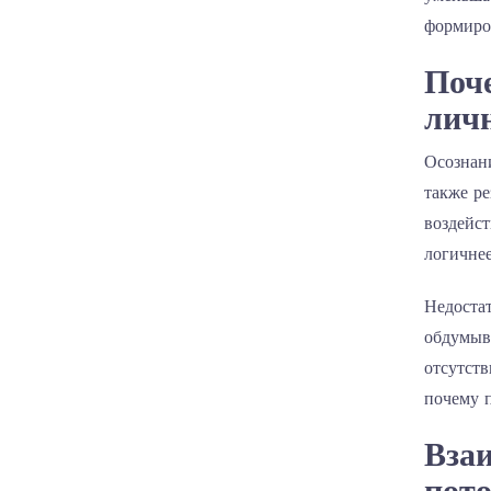
формиро
Поч
лич
Осознан
также ре
воздейс
логичнее
Недоста
обдумыв
отсутств
почему 
Взаи
пот