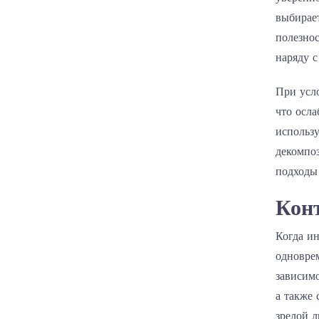
выбирае
полезно
наряду с
При усл
что осла
использ
декомпоз
подходы
Конт
Когда и
одновре
зависим
а также 
зрелой л