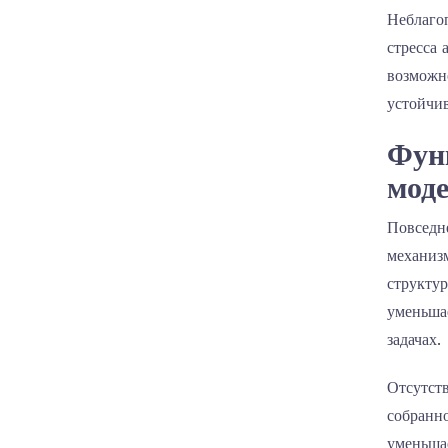
Неблагоп
стресса 
возможно
устойчи
Фун
моде
Повседне
механизм
структу
уменьша
задачах.
Отсутст
собранно
уменьша