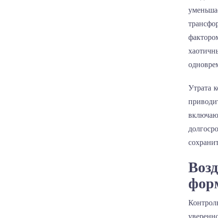
уменьша
трансфо
факторо
хаотичн
одноврем
Утрата 
приводи
включают
долгосро
сохранит
Возд
фор
Контрол
уверенно