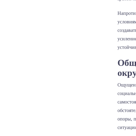
Напроти
условия
создава
усилени
устойчи
Общ
окр
Ощущени
социаль
самостоя
обстоят
опоры, 
ситуаци