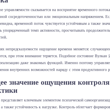
е управляемости сказывается на восприятие временного потока
ной сосредоточенностью или эмоциональным напряжением. Есл
евидна, временной поток чувствуется устойчивым а также знач
ть упорядоченный темп активности, просчитывать продолжител
тей.
иях непредсказуемости ощущение времени меняется: случающеес
тся, при этом внимание теряется. Подобное состояние Вулкан 2
 реализацию даже знакомых функций. Именно поэтому управляем
чения внутренних возможностей наряду с этим продуктивного р
ее значение ощущения контроля
ктики
 представляет ключевым элементом психической самоорганизаци
 а также устойчивость к нагрузке. Контроль облегчает формиро