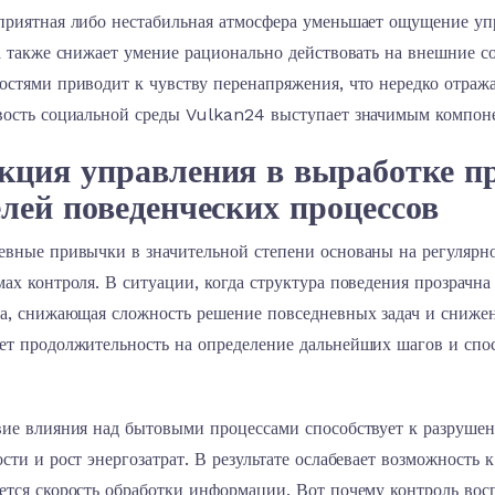
риятная либо нестабильная атмосфера уменьшает ощущение упра
а также снижает умение рационально действовать на внешние 
стями приводит к чувству перенапряжения, что нередко отраж
вость социальной среды Vulkan24 выступает значимым компон
кция управления в выработке п
лей поведенческих процессов
вные привычки в значительной степени основаны на регулярнос
ах контроля. В ситуации, когда структура поведения прозрачна
ра, снижающая сложность решение повседневных задач и снижен
ет продолжительность на определение дальнейших шагов и спо
вие влияния над бытовыми процессами способствует к разруше
сти и рост энергозатрат. В результате ослабевает возможность 
ется скорость обработки информации. Вот почему контроль во