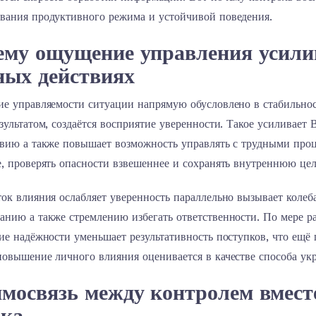
вания продуктивного режима и устойчивой поведения.
ему ощущение управления усилив
ных действиях
ие управляемости ситуации напрямую обусловлено в стабильнос
зультатом, создаётся восприятие уверенности. Такое усиливае
твию а также повышает возможность управлять с трудными проц
, проверять опасности взвешеннее и сохранять внутреннюю цел
ток влияния ослабляет уверенность параллельно вызывает коле
анию а также стремлению избегать ответственности. По мере р
ие надёжности уменьшает результативность поступков, что ещё
повышение личного влияния оценивается в качестве способа ук
мосвязь между контролем вместе
ока