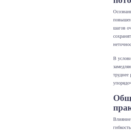
Осознани
повышен
шагов оч
сохраня
неточнос
В услов
замедляю
труднее
упорядо
Общ
пра
Влияние
гибкость