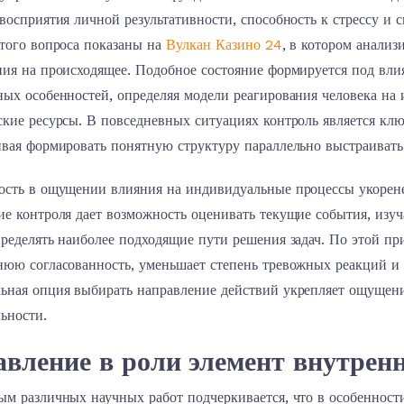
восприятия личной результативности, способность к стрессу и
этого вопроса показаны на
Вулкан Казино 24
, в котором анали
ния на происходящее. Подобное состояние формируется под вли
ых особенностей, определяя модели реагирования человека на 
ские ресурсы. В повседневных ситуациях контроль является кл
ивая формировать понятную структуру параллельно выстраивать
ость в ощущении влияния на индивидуальные процессы укорене
е контроля дает возможность оценивать текущие события, изуч
ределять наиболее подходящие пути решения задач. По этой пр
нюю согласованность, уменьшает степень тревожных реакций и 
ьная опция выбирать направление действий укрепляет ощущение
ьности.
вление в роли элемент внутренн
ым различных научных работ подчеркивается, что в особенност