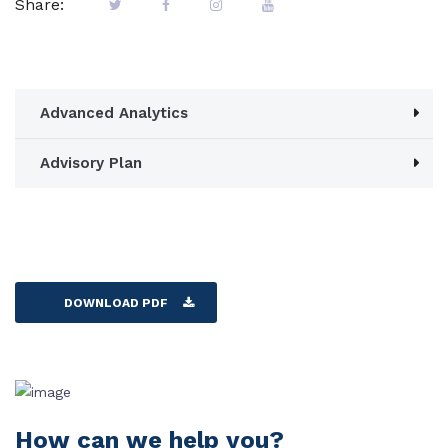
Share:
Advanced Analytics
Advisory Plan
DOWNLOAD PDF
How can we help you?