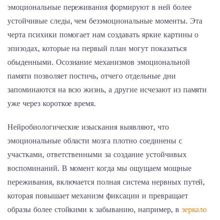
эмоциональные переживания формируют в ней более
устойчивые следы, чем безэмоциональные моменты. Эта
черта психики помогает нам создавать яркие картины о
эпизодах, которые на первый план могут показаться
обыденными. Осознание механизмов эмоциональной
памяти позволяет постичь, отчего отдельные дни
запоминаются на всю жизнь, а другие исчезают из памяти
уже через короткое время.
Нейробиологические изыскания выявляют, что
эмоциональные области мозга плотно соединены с
участками, ответственными за создание устойчивых
воспоминаний. В момент когда мы ощущаем мощные
переживания, включается полная система нервных путей,
которая повышает механизм фиксации и превращает
образы более стойкими к забыванию, например, в
зеркало