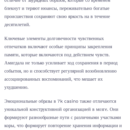
отличие от заурядных образов, которые со временем
блекнут и теряют нюансы, переживательно богатые
происшествия сохраняют свою яркость на в течение
десятилетий.
Ключевые элементы долговечности чувственных
отпечатков включают особые принципы закрепления
памяти, которые включаются под действием чувств.
Амигдала не только усиливает ход сохранения в период
события, но и способствует регулярной возобновлению
ассоциированных воспоминаний, что мешает их
ухудшению.
Эмоциональные образы в 7k casino также отличаются
уникальной конструктивной организацией в мозге. Они
формируют разнообразные пути с различными участками
коры, что формирует повторение хранения информации и