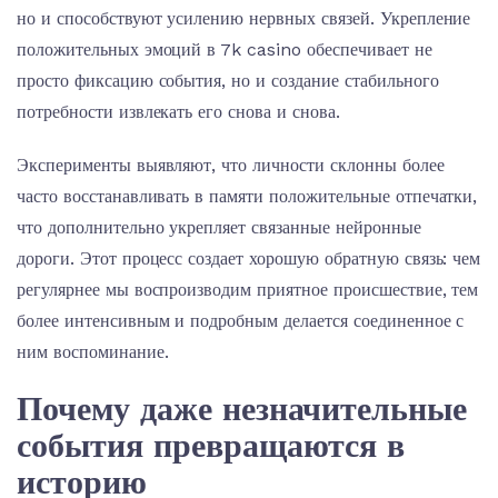
но и способствуют усилению нервных связей. Укрепление
положительных эмоций в 7k casino обеспечивает не
просто фиксацию события, но и создание стабильного
потребности извлекать его снова и снова.
Эксперименты выявляют, что личности склонны более
часто восстанавливать в памяти положительные отпечатки,
что дополнительно укрепляет связанные нейронные
дороги. Этот процесс создает хорошую обратную связь: чем
регулярнее мы воспроизводим приятное происшествие, тем
более интенсивным и подробным делается соединенное с
ним воспоминание.
Почему даже незначительные
события превращаются в
историю