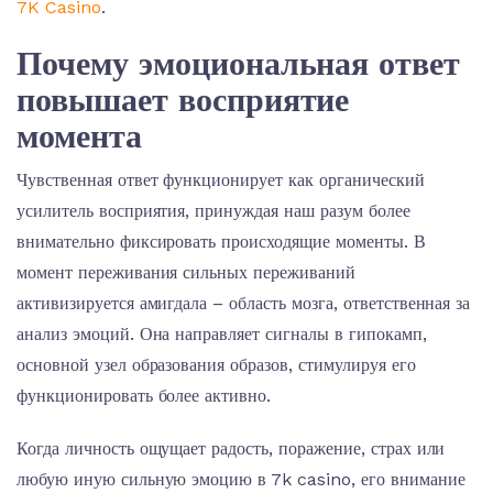
7K Casino
.
Почему эмоциональная ответ
повышает восприятие
момента
Чувственная ответ функционирует как органический
усилитель восприятия, принуждая наш разум более
внимательно фиксировать происходящие моменты. В
момент переживания сильных переживаний
активизируется амигдала – область мозга, ответственная за
анализ эмоций. Она направляет сигналы в гипокамп,
основной узел образования образов, стимулируя его
функционировать более активно.
Когда личность ощущает радость, поражение, страх или
любую иную сильную эмоцию в 7k casino, его внимание