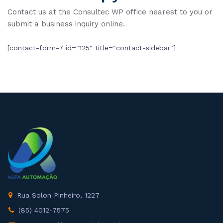
Contact us at the Consultec WP office nearest to you or
submit a business inquiry online.
[contact-form-7 id="125" title="contact-sidebar"]
Rua Solon Pinheiro, 1227
(85) 4012-7575