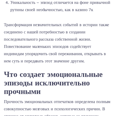
Уникальность – эпизод отличается на фоне привычной
рутины своей необычностью, как в казино 7к
Трансформация незначительных событий в истории также
соединено с нашей потребностью в создании
последовательного рассказа собственной жизни.
Повествование маленьких эпизодов содействует
индивидам упорядочить свой переживания, открывать в
нем суть и передавать этот значение другим.
Что создает эмоциональные
эпизоды исключительно
прочными
Прочность эмоциональных отпечатков определена полным
совокупностью мозговых и психологических причин. В