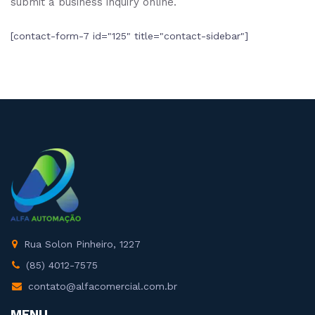
submit a business inquiry online.
[contact-form-7 id="125" title="contact-sidebar"]
Rua Solon Pinheiro, 1227
(85) 4012-7575
contato@alfacomercial.com.br
MENU