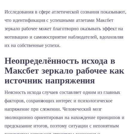
Исследования в сфере атлетической сознания показывают,
что идентификация с успешными атлетами Максбет
зеркало рабочее может благотворно оказывать эффект на
мотивацию и самовосприятие наблюдателей, вдохновляя
их на собственные успехи.
Неопределённость исхода в
Максбет зеркало рабочее как
источник напряжения
Неясность исхода случаев составляет одним из главных
факторов, сохраняющих интерес и психологическое
напряжение при слежении. Человеческий мозг
эволюционно ориентирован на нахождение принципов и
предсказание итогов, поэтому ситуации с непонятным