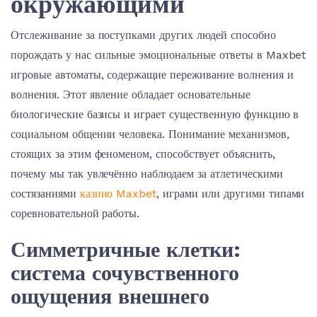
окружающими
Отслеживание за поступками других людей способно
порождать у нас сильные эмоциональные ответы в Maxbet
игровые автоматы, содержащие переживание волнения и
волнения. Этот явление обладает основательные
биологические базисы и играет существенную функцию в
социальном общении человека. Понимание механизмов,
стоящих за этим феноменом, способствует объяснить,
почему мы так увлечённо наблюдаем за атлетическими
состязаниями
казино Maxbet
, играми или другими типами
соревновательной работы.
Симметричные клетки:
система сочувственного
ощущения внешнего