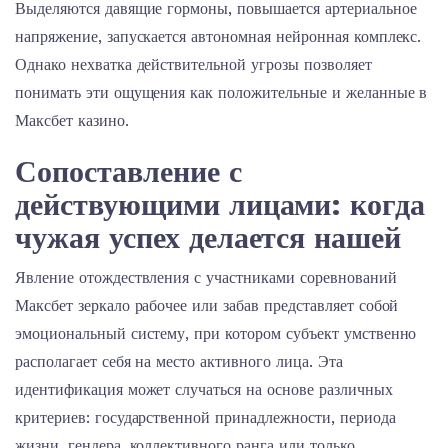
Выделяются давящие гормоны, повышается артериальное
напряжение, запускается автономная нейронная комплекс.
Однако нехватка действительной угрозы позволяет
понимать эти ощущения как положительные и желанные в
Максбет казино.
Сопоставление с
действующими лицами: когда
чужая успех делается нашей
Явление отождествления с участниками соревнований
Максбет зеркало рабочее или забав представляет собой
эмоциональный систему, при котором субъект умственно
располагает себя на место активного лица. Эта
идентификация может случаться на основе различных
критериев: государственной принадлежности, периода
жизни, гендера, коллективного ранга или только