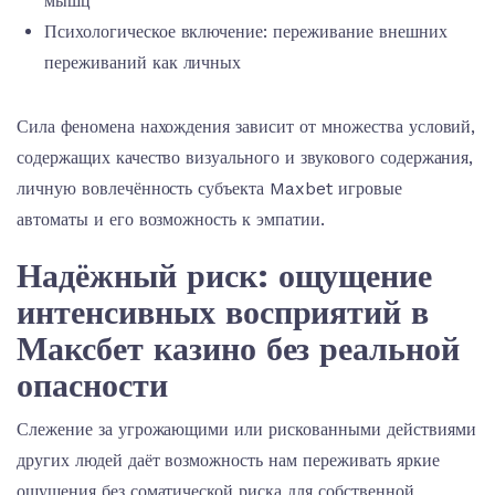
мышц
Психологическое включение: переживание внешних
переживаний как личных
Сила феномена нахождения зависит от множества условий,
содержащих качество визуального и звукового содержания,
личную вовлечённость субъекта Maxbet игровые
автоматы и его возможность к эмпатии.
Надёжный риск: ощущение
интенсивных восприятий в
Максбет казино без реальной
опасности
Слежение за угрожающими или рискованными действиями
других людей даёт возможность нам переживать яркие
ощущения без соматической риска для собственной