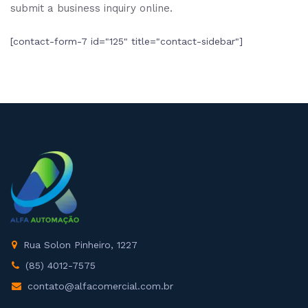
submit a business inquiry online.
[contact-form-7 id="125" title="contact-sidebar"]
Rua Solon Pinheiro, 1227
(85) 4012-7575
contato@alfacomercial.com.br