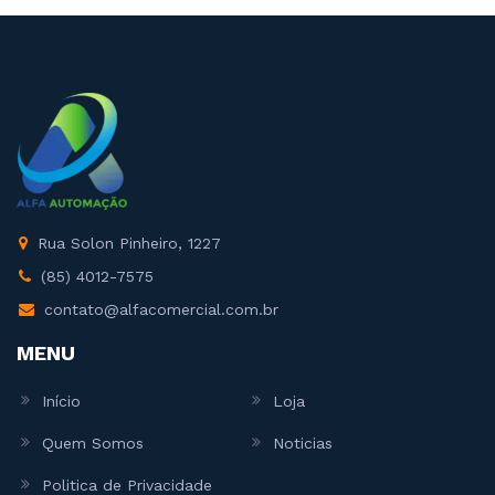
Rua Solon Pinheiro, 1227
(85) 4012-7575
contato@alfacomercial.com.br
MENU
Início
Loja
Quem Somos
Noticias
Politica de Privacidade