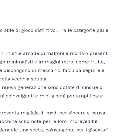
tile di gioco distintivo. Tra le categorie più e
chi in stile arcade di mattoni e mortaio presenti
gn minimalisti e immagini retrò, come frutta,
e dispongono di meccanici facili da seguire e
della vecchia scuola.
nuova generazione sono dotate di cinque o
ni coinvolgenti e mini-giochi per amplificare
 presenta migliaia di modi per vincere a causa
cchine sono note per le loro imprevedibili
dendole una scelta coinvolgente per i giocatori