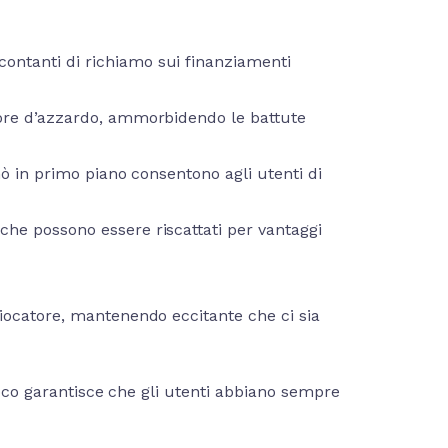
contanti di richiamo sui finanziamenti
atore d’azzardo, ammorbidendo le battute
sinò in primo piano consentono agli utenti di
 che possono essere riscattati per vantaggi
iocatore, mantenendo eccitante che ci sia
gioco garantisce che gli utenti abbiano sempre