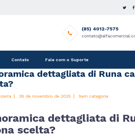
(85) 4012-7575
contato@alfacomercial.c
Contato
Fale com o Suporte
oramica dettagliata di Runa c
ta?
|
|
ezerra
26 de novembro de 2025
Sem categoria
oramica dettagliata di R
na scelta?