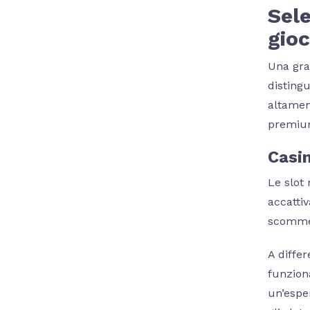
Sele
gio
Una gran
distingu
altamen
premiu
Casi
Le slot 
accatti
scommett
A differ
funziona
un’espe