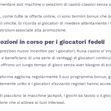
imentare slot machine o selezioni di casinò classici senz
, come tutte le offerte online, ci sono termini bonus che d
i vincite. Si ricorda ai giocatori di rivedere attentamente 
strizioni associate alla promozione.
zioni in corso per i giocatori fedeli
l prezioso nuovo incentivo per i giocatori, Runa casino si
 ​​e beneficiano di una serie di vantaggi di giocatori contin
e offrono un lungo tempo di gioco senza aver bisogno di s
taforma aggiorna regolarmente il suo programma bonus, 
temente unito e i giocatori d’azzardo regolari hanno acces
ti piacciono le macchine jackpot, i giochi da tavolo o il g
ne che si allinea ai tuoi interessi.