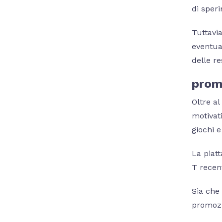
di sper
Tuttavia
eventual
delle re
promo
Oltre a
motivati
giochi 
La piat
T recen
Sia che 
promozio