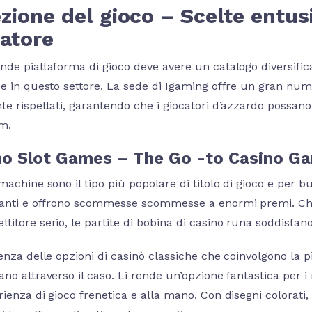
zione del gioco – Scelte entus
catore
de piattaforma di gioco deve avere un catalogo diversifica
e in questo settore. La sede di Igaming offre un gran numer
te rispettati, garantendo che i giocatori d’azzardo possa
m.
no Slot Games – The Go -to Casino G
machine sono il tipo più popolare di titolo di gioco e per 
vanti e offrono scommesse scommesse a enormi premi. Che
itore serio, le partite di bobina di casino runa soddisfano t
enza delle opzioni di casinò classiche che coinvolgono la p
no attraverso il caso. Li rende un’opzione fantastica per i
rienza di gioco frenetica e alla mano. Con disegni colorati