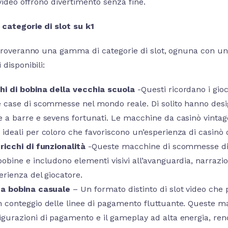
 video offrono divertimento senza fine.
 categorie di slot su k1
troveranno una gamma di categorie di slot, ognuna con uno s
 disponibili:
hi di bobina della vecchia scuola
-Questi ricordano i gio
e case di scommesse nel mondo reale. Di solito hanno desi
e a barre e sevens fortunati. Le macchine da casinò vintag
 ideali per coloro che favoriscono un’esperienza di casinò 
 ricchi di funzionalità
-Queste macchine di scommesse di 
bobine e includono elementi visivi all’avanguardia, narrazio
perienza del giocatore.
 a bobina casuale
– Un formato distinto di slot video che
n conteggio delle linee di pagamento fluttuante. Queste ma
igurazioni di pagamento e il gameplay ad alta energia, ren