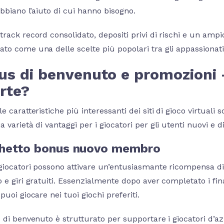
abbiano l’aiuto di cui hanno bisogno.
track record consolidato, depositi privi di rischi e un am
to come una delle scelte più popolari tra gli appassiona
us di benvenuto e promozioni 
rte?
e caratteristiche più interessanti dei siti di gioco virtuali 
 varietà di vantaggi per i giocatori per gli utenti nuovi e di
hetto bonus nuovo membro
 giocatori possono attivare un’entusiasmante ricompensa di 
 e giri gratuiti. Essenzialmente dopo aver completato i fina
puoi giocare nei tuoi giochi preferiti.
 di benvenuto è strutturato per supportare i giocatori d’azz