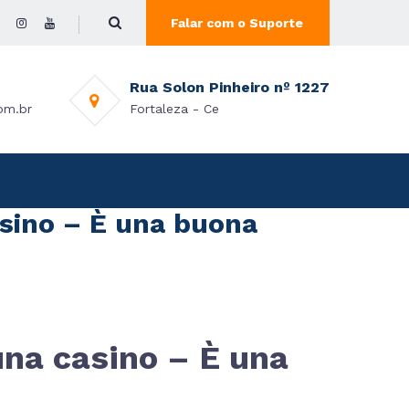
Falar com o Suporte
Rua Solon Pinheiro nº 1227
om.br
Fortaleza - Ce
asino – È una buona
una casino – È una