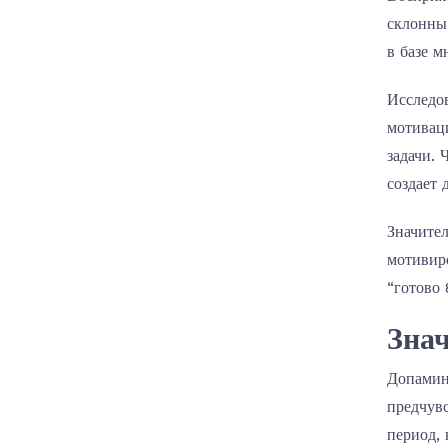
склонны 
в базе 
Исследо
мотиваци
задачи. 
создает 
Значите
мотивиро
“готово 
Знач
Допамин 
предчув
период, 