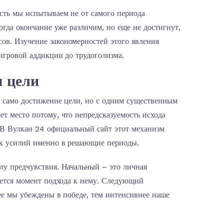
ость мы испытываем не от самого периода
огда окончание уже различим, но еще не достигнут,
ов. Изучение закономерностей этого явления
 игровой аддикции до трудоголизма.
м цели
и само достижение цели, но с одним существенным
т место потому, что непредсказуемость исхода
 В Вулкан 24 официальный сайт этот механизм
ик усилий именно в решающие периоды.
лу предчувствия. Начальный – это личная
ается момент подхода к нему. Следующий
ее мы убеждены в победе, тем интенсивнее наше