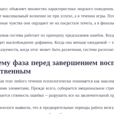
оцесс объясняет множество характеристики людского поведения
 максимальный волнение не при успехе, а в течении игры. Поч
ные чувства они ощущают не на пьедестале почета, а в финаль
овая система работает по принципу предсказания ошибок. Когд
дит высвобождение дофамина. Когда она меньше ожидаемой – ег
азуемости, когда итог может быть различным, система распола
ему фаза перед завершением во
ственным
ая этап любого течения психологически понимается как максим
ими элементами. Прежде всего, собирается эмоциональное стре
вается стоимость ошибки – разрушить все на заключительной п
хологи выявили, что в предварительные периоды работа мозга 