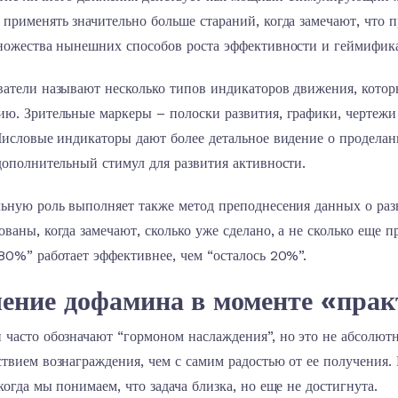
применять значительно больше стараний, когда замечают, что 
множества нынешних способов роста эффективности и геймифик
ватели называют несколько типов индикаторов движения, котор
ю. Зрительные маркеры – полоски развития, графики, чертежи
Числовые индикаторы дают более детальное видение о проделан
дополнительный стимул для развития активности.
льную роль выполняет также метод преподнесения данных о раз
ваны, когда замечают, сколько уже сделано, а не сколько еще 
80%” работает эффективнее, чем “осталось 20%”.
ение дофамина в моменте «прак
часто обозначают “гормоном наслаждения”, но это не абсолютн
ствием вознаграждения, чем с самим радостью от ее получения
когда мы понимаем, что задача близка, но еще не достигнута.