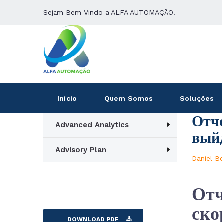
Sejam Bem Vindo a ALFA AUTOMAÇÃO!
Início
Quem Somos
Soluções
Отче
Advanced Analytics
вый
Advisory Plan
Daniel B
Отч
ско
DOWNLOAD PDF