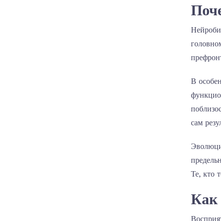
Поч
Нейроби
головно
префронт
В особе
функцион
поблизос
сам резу
Эволюци
предель
Те, кто 
Как 
Восприя