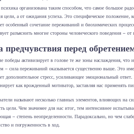
психика организована таким способом, что самое большое рад
я цели, а от ожидания успеха. Это специфическое положение, к
ет особенный сочетание переживаний и биохимических процесс
вует разъяснить многие стороны человеческого поведения – от
 предчувствия перед обретение
е победы активизирует в голове те же зоны наслаждения, что 
м – сила переживаний оказывается существенно выше. Это имее
ет дополнительное стресс, усиливающее эмоциональный ответ.
нирует как врожденный мотиватор, заставляя нас применять п
ватели называют несколько главных элементов, влияющих на си
ть цели. Чем значимее для нас итог, тем интенсивнее испытыв
ющая – степень неопределенности. Парадоксально, но чем слаб
ство и погруженность в ход.