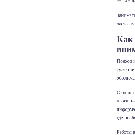
только ц
Занимате
часто ну
Как
вни
Подход к
сужение 
обознач
С одной 
в казин
информа
где нео
Работы в