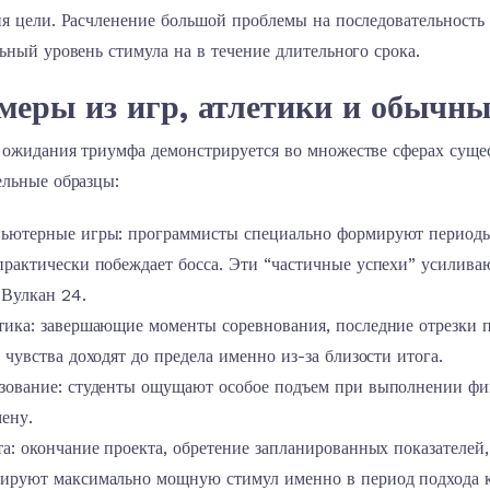
я цели. Расчленение большой проблемы на последовательность
ьный уровень стимула на в течение длительного срока.
еры из игр, атлетики и обычны
 ожидания триумфа демонстрируется во множестве сферах суще
ельные образцы:
ьютерные игры: программисты специально формируют периоды, 
практически побеждает босса. Эти “частичные успехи” усилива
 Вулкан 24.
тика: завершающие моменты соревнования, последние отрезки п
а чувства доходят до предела именно из-за близости итога.
зование: студенты ощущают особое подъем при выполнении фин
мену.
та: окончание проекта, обретение запланированных показателей
ируют максимально мощную стимул именно в период подхода 