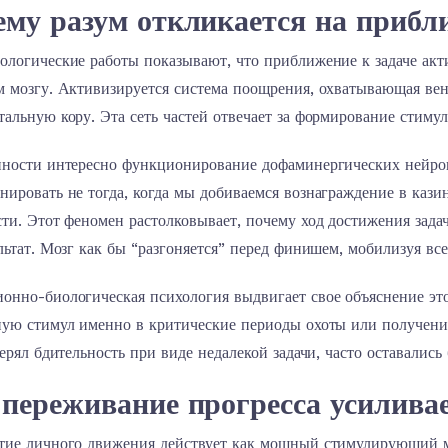
ему разум откликается на прибл
ологические работы показывают, что приближение к задаче акт
м мозгу. Активизируется система поощрения, охватывающая вен
альную кору. Эта сеть частей отвечает за формирование стиму
нности интересно функционирование дофаминергических нейрон
ировать не тогда, когда мы добиваемся вознаграждение в казин
ти. Этот феномен растолковывает, почему ход достижения задач
льтат. Мозг как бы “разгоняется” перед финишем, мобилизуя вс
онно-биологическая психология выдвигает свое объяснение э
ную стимул именно в критические периоды охоты или получени
терял бдительность при виде недалекой задачи, часто оставались 
переживание прогресса усилива
тие личного движения действует как мощный стимулирующий м