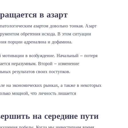
ращается в азарт
атологическим азартом довольно тонкая. Азарт
струментом обретения исхода. В этом ситуации
ния порции адреналина и дофамина.
 мотивации в возбуждение. Начальный – потеря
елается неразумным. Второй – изменение
ьных результатов своих поступков.
вле на экономических рынках, а также в некоторых
только мощной, что личность лишается
вершить на середине пути
вкушения победы. Когда мы инвестируем время,