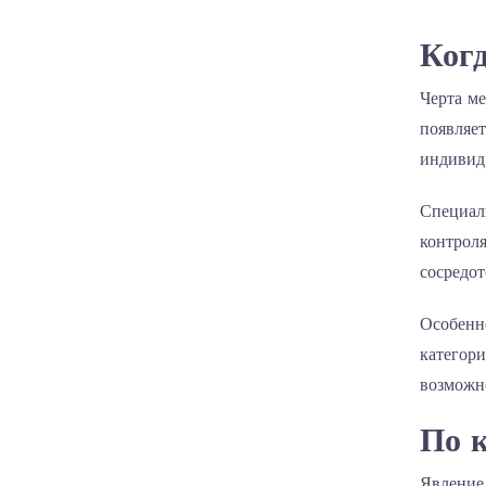
Когд
Черта м
появляет
индивид
Специал
контроля
сосредот
Особенно
категори
возможн
По к
Явление