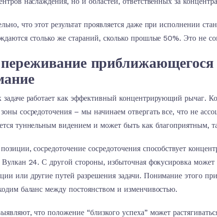
ентров наслаждения, но и областей, ответственных за концентр
льно, что этот результат проявляется даже при исполнении ст
ждаются столько же стараний, сколько прошлые 50%. Это не с
 переживание приближающегося 
мание
 задаче работает как эффективный концентрирующий рычаг. Ког
зоны сосредоточения – мы начинаем отвергать все, что не ассо
ается туннельным видением и может быть как благоприятным, т
позиции, сосредоточение сосредоточения способствует концент
о Вулкан 24. С другой стороны, избыточная фокусировка может
ции или другие путей разрешения задачи. Понимание этого при
бходим баланс между постоянством и изменчивостью.
ыявляют, что положение “близкого успеха” может растягиватьс