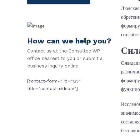
Людская 
обретени
формиру
способст
How can we help you?
Сила
Contact us at the Consultec WP
office nearest to you or submit a
Ожидани
business inquiry online.
различие
формиру
[contact-form-7 id="125"
title="contact-sidebar"]
функцио
Исследо
значимос
составля
беспокой