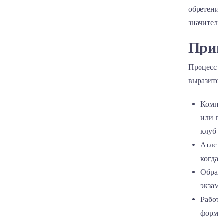
обретени
значител
Прим
Процесс
выразит
Комп
или 
клуб
Атле
когд
Обра
экза
Рабо
форм