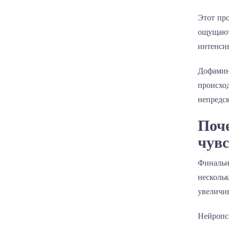
Этот пр
ощущают
интенсив
Дофамин
происхо
непредск
Поч
чув
Финальн
нескольк
увеличи
Нейропси