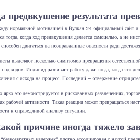
а предвкушение результата прев
ежду нормальной мотивацией в Вулкан 24 официальный сайт и п
ся тогда, когда ход предвкушения делается самоцелью, а не ин
 способен двигаться на неоправданные опасности ради достиже
исты выделяют несколько симптомов превращения естественной
 над ходом. Индивид развивает работу даже тогда, когда это д
очения с исхода на процесс. Последний – отвержение отрицател
 ярко это демонстрируется в рискованных развлечениях, торго
ях рабочей активности. Такая реакция может превращаться нас
ости к справедливой анализу ситуации.
акой причине иногда тяжело за
 “безвозвратных издержек” плотно ассоциирован с наукой пред