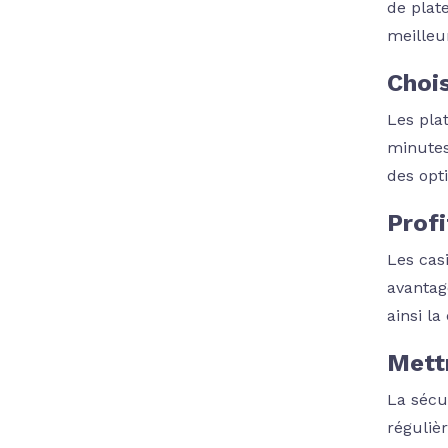
de plat
meilleu
Chois
Les pla
minutes 
des opt
Prof
Les cas
avantag
ainsi la
Mett
La sécur
régulièr