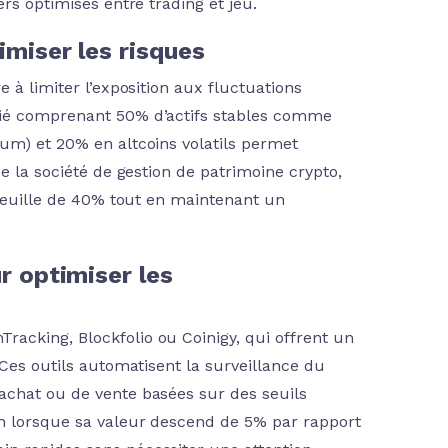
rs optimisés entre trading et jeu.
imiser les risques
 à limiter l’exposition aux fluctuations
ifié comprenant 50% d’actifs stables comme
eum) et 20% en altcoins volatils permet
e la société de gestion de patrimoine crypto,
efeuille de 40% tout en maintenant un
r optimiser les
acking, Blockfolio ou Coinigy, qui offrent un
 Ces outils automatisent la surveillance du
achat ou de vente basées sur des seuils
um lorsque sa valeur descend de 5% par rapport