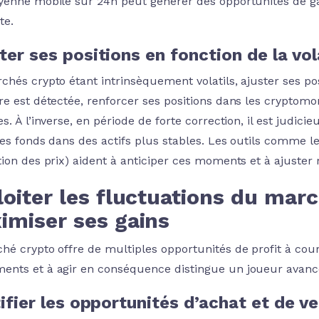
yenne mobile sur 24h peut générer des opportunités de ga
te.
er ses positions en fonction de la vol
chés crypto étant intrinsèquement volatils, ajuster ses po
re est détectée, renforcer ses positions dans les crypto
s. À l’inverse, en période de forte correction, il est judici
es fonds dans des actifs plus stables. Les outils comme le
tion des prix) aident à anticiper ces moments et à ajuster
oiter les fluctuations du mar
imiser ses gains
hé crypto offre de multiples opportunités de profit à cour
nts et à agir en conséquence distingue un joueur avanc
ifier les opportunités d’achat et de v