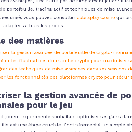
 ces avantages, il ne suffit pas de simplement jouer : il fa
 de portefeuille, trading actif et techniques de mise avan
et sécurisé, vous pouvez consulter
cobraplay casino
qui pr
 adaptées à tous les profils.
le des matières
riser la gestion avancée de portefeuille de crypto-monnaie
oiter les fluctuations du marché crypto pour maximiser s
grer des techniques de mise avancées dans ses sessions d
iser les fonctionnalités des plateformes crypto pour sécuri
riser la gestion avancée de po
naies pour le jeu
ut joueur expérimenté souhaitant optimiser ses gains dan
uille est une étape cruciale. Contrairement à un simple sto