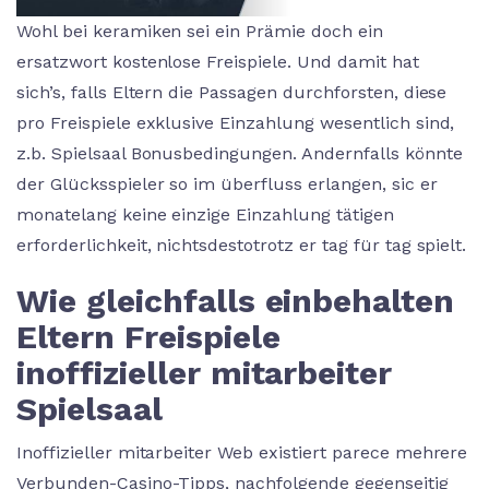
Wohl bei keramiken sei ein Prämie doch ein
ersatzwort kostenlose Freispiele. Und damit hat
sich’s, falls Eltern die Passagen durchforsten, diese
pro Freispiele exklusive Einzahlung wesentlich sind,
z.b. Spielsaal Bonusbedingungen. Andernfalls könnte
der Glücksspieler so im überfluss erlangen, sic er
monatelang keine einzige Einzahlung tätigen
erforderlichkeit, nichtsdestotrotz er tag für tag spielt.
Wie gleichfalls einbehalten
Eltern Freispiele
inoffizieller mitarbeiter
Spielsaal
Inoffizieller mitarbeiter Web existiert parece mehrere
Verbunden-Casino-Tipps, nachfolgende gegenseitig