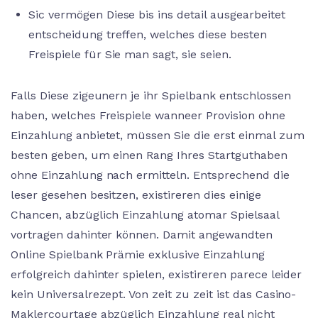
Sic vermögen Diese bis ins detail ausgearbeitet
entscheidung treffen, welches diese besten
Freispiele für Sie man sagt, sie seien.
Falls Diese zigeunern je ihr Spielbank entschlossen
haben, welches Freispiele wanneer Provision ohne
Einzahlung anbietet, müssen Sie die erst einmal zum
besten geben, um einen Rang Ihres Startguthaben
ohne Einzahlung nach ermitteln. Entsprechend die
leser gesehen besitzen, existireren dies einige
Chancen, abzüglich Einzahlung atomar Spielsaal
vortragen dahinter können. Damit angewandten
Online Spielbank Prämie exklusive Einzahlung
erfolgreich dahinter spielen, existireren parece leider
kein Universalrezept. Von zeit zu zeit ist das Casino-
Maklercourtage abzüglich Einzahlung real nicht