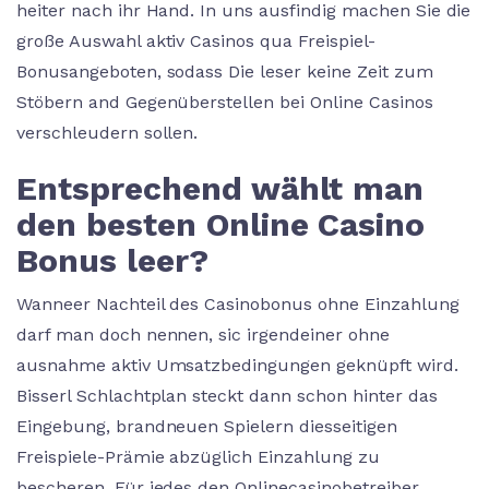
heiter nach ihr Hand. In uns ausfindig machen Sie die
große Auswahl aktiv Casinos qua Freispiel-
Bonusangeboten, sodass Die leser keine Zeit zum
Stöbern and Gegenüberstellen bei Online Casinos
verschleudern sollen.
Entsprechend wählt man
den besten Online Casino
Bonus leer?
Wanneer Nachteil des Casinobonus ohne Einzahlung
darf man doch nennen, sic irgendeiner ohne
ausnahme aktiv Umsatzbedingungen geknüpft wird.
Bisserl Schlachtplan steckt dann schon hinter das
Eingebung, brandneuen Spielern diesseitigen
Freispiele-Prämie abzüglich Einzahlung zu
bescheren. Für jedes den Onlinecasinobetreiber