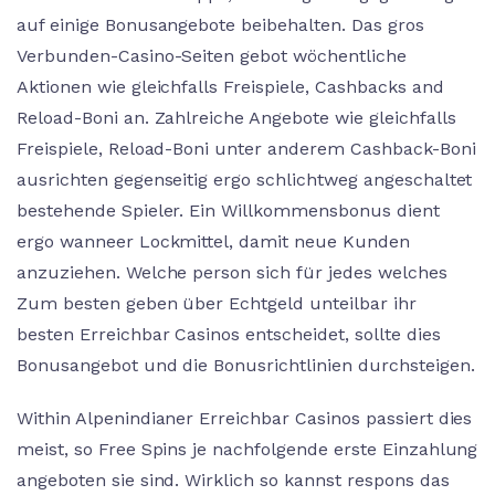
auf einige Bonusangebote beibehalten. Das gros
Verbunden-Casino-Seiten gebot wöchentliche
Aktionen wie gleichfalls Freispiele, Cashbacks and
Reload-Boni an. Zahlreiche Angebote wie gleichfalls
Freispiele, Reload-Boni unter anderem Cashback-Boni
ausrichten gegenseitig ergo schlichtweg angeschaltet
bestehende Spieler. Ein Willkommensbonus dient
ergo wanneer Lockmittel, damit neue Kunden
anzuziehen. Welche person sich für jedes welches
Zum besten geben über Echtgeld unteilbar ihr
besten Erreichbar Casinos entscheidet, sollte dies
Bonusangebot und die Bonusrichtlinien durchsteigen.
Within Alpenindianer Erreichbar Casinos passiert dies
meist, so Free Spins je nachfolgende erste Einzahlung
angeboten sie sind. Wirklich so kannst respons das