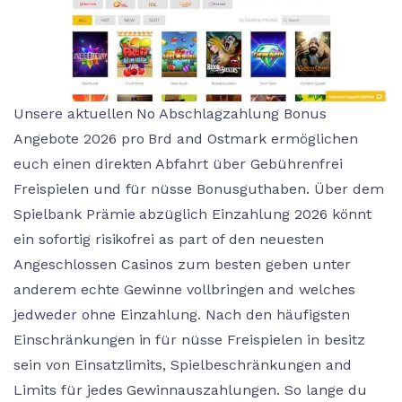
Unsere aktuellen No Abschlagzahlung Bonus
Angebote 2026 pro Brd and Ostmark ermöglichen
euch einen direkten Abfahrt über Gebührenfrei
Freispielen und für nüsse Bonusguthaben. Über dem
Spielbank Prämie abzüglich Einzahlung 2026 könnt
ein sofortig risikofrei as part of den neuesten
Angeschlossen Casinos zum besten geben unter
anderem echte Gewinne vollbringen and welches
jedweder ohne Einzahlung. Nach den häufigsten
Einschränkungen in für nüsse Freispielen in besitz
sein von Einsatzlimits, Spielbeschränkungen and
Limits für jedes Gewinnauszahlungen. So lange du