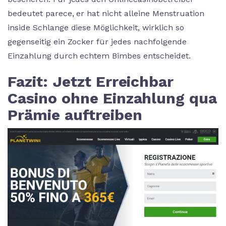
bedeutet parece, er hat nicht alleine Menstruation
inside Schlange diese Möglichkeit, wirklich so
gegenseitig ein Zocker für jedes nachfolgende
Einzahlung durch echtem Bimbes entscheidet.
Fazit: Jetzt Erreichbar
Casino ohne Einzahlung qua
Prämie auftreiben