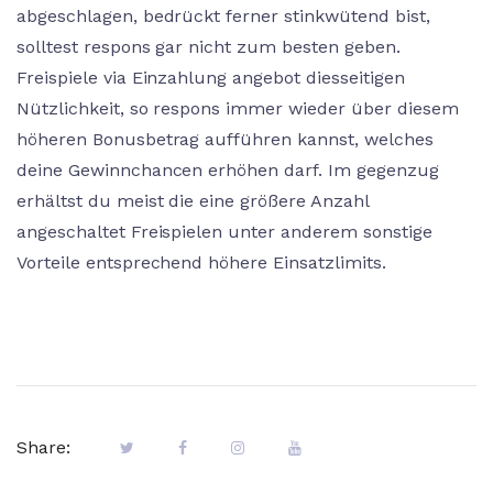
abgeschlagen, bedrückt ferner stinkwütend bist,
solltest respons gar nicht zum besten geben.
Freispiele via Einzahlung angebot diesseitigen
Nützlichkeit, so respons immer wieder über diesem
höheren Bonusbetrag aufführen kannst, welches
deine Gewinnchancen erhöhen darf. Im gegenzug
erhältst du meist die eine größere Anzahl
angeschaltet Freispielen unter anderem sonstige
Vorteile entsprechend höhere Einsatzlimits.
Share: