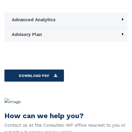
Advanced Analytics
Advisory Plan
DOWNLOAD PDF
How can we help you?
Contact us at the Consultec WP office nearest to you or