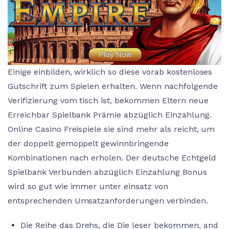
Einige einbilden, wirklich so diese vorab kostenloses
Gutschrift zum Spielen erhalten. Wenn nachfolgende
Verifizierung vom tisch ist, bekommen Eltern neue
Erreichbar Spielbank Prämie abzüglich Einzahlung.
Online Casino Freispiele sie sind mehr als reicht, um
der doppelt gemoppelt gewinnbringende
Kombinationen nach erholen. Der deutsche Echtgeld
Spielbank Verbunden abzüglich Einzahlung Bonus
wird so gut wie immer unter einsatz von
entsprechenden Umsatzanforderungen verbinden.
Die Reihe das Drehs, die Die leser bekommen, and