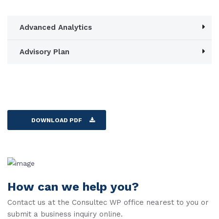
Advanced Analytics
Advisory Plan
DOWNLOAD PDF
How can we help you?
Contact us at the Consultec WP office nearest to you or
submit a business inquiry online.