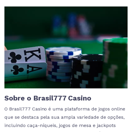
Sobre o Brasil777 Casino
O Brasil777 Casino é uma plataforma de jogos online
que se destaca pela sua ampla variedade de opções,
incluindo caça-níqueis, jogos de mesa e jackpots