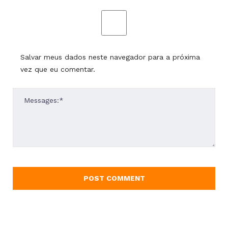
Salvar meus dados neste navegador para a próxima
vez que eu comentar.