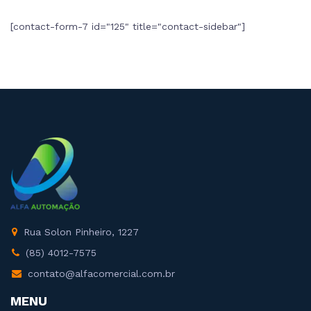
[contact-form-7 id="125" title="contact-sidebar"]
Rua Solon Pinheiro, 1227
(85) 4012-7575
contato@alfacomercial.com.br
MENU