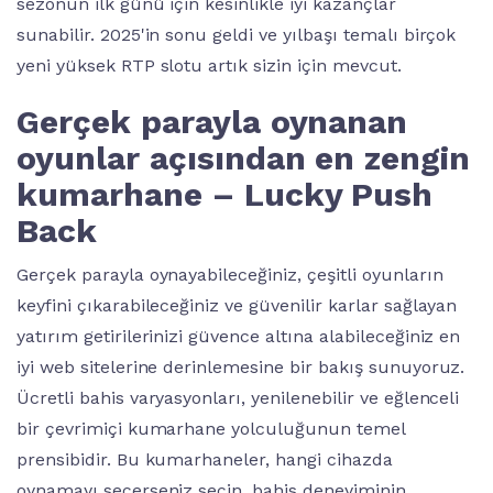
sezonun ilk günü için kesinlikle iyi kazançlar
sunabilir. 2025'in sonu geldi ve yılbaşı temalı birçok
yeni yüksek RTP slotu artık sizin için mevcut.
Gerçek parayla oynanan
oyunlar açısından en zengin
kumarhane – Lucky Push
Back
Gerçek parayla oynayabileceğiniz, çeşitli oyunların
keyfini çıkarabileceğiniz ve güvenilir karlar sağlayan
yatırım getirilerinizi güvence altına alabileceğiniz en
iyi web sitelerine derinlemesine bir bakış sunuyoruz.
Ücretli bahis varyasyonları, yenilenebilir ve eğlenceli
bir çevrimiçi kumarhane yolculuğunun temel
prensibidir. Bu kumarhaneler, hangi cihazda
oynamayı seçerseniz seçin, bahis deneyiminin