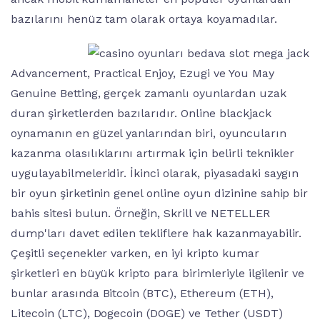
bazılarını henüz tam olarak ortaya koyamadılar.
Advancement, Practical Enjoy, Ezugi ve You May
Genuine Betting, gerçek zamanlı oyunlardan uzak
duran şirketlerden bazılarıdır. Online blackjack
oynamanın en güzel yanlarından biri, oyuncuların
kazanma olasılıklarını artırmak için belirli teknikler
uygulayabilmeleridir. İkinci olarak, piyasadaki saygın
bir oyun şirketinin genel online oyun dizinine sahip bir
bahis sitesi bulun. Örneğin, Skrill ve NETELLER
dump'ları davet edilen tekliflere hak kazanmayabilir.
Çeşitli seçenekler varken, en iyi kripto kumar
şirketleri en büyük kripto para birimleriyle ilgilenir ve
bunlar arasında Bitcoin (BTC), Ethereum (ETH),
Litecoin (LTC), Dogecoin (DOGE) ve Tether (USDT)