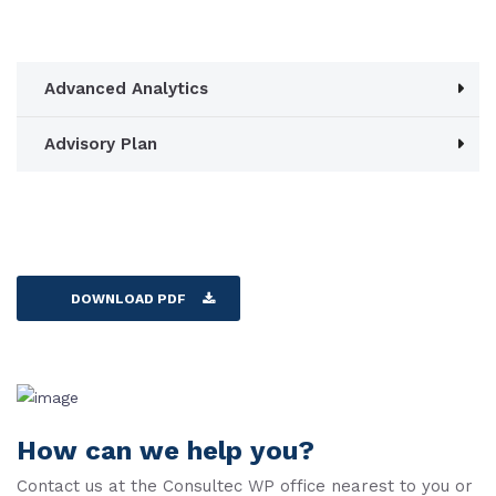
Advanced Analytics
Advisory Plan
DOWNLOAD PDF
How can we help you?
Contact us at the Consultec WP office nearest to you or