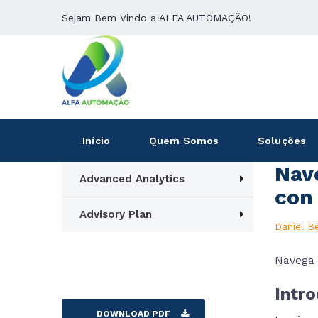
Sejam Bem Vindo a ALFA AUTOMAÇÃO!
Início
Quem Somos
Soluções
Nave
Advanced Analytics
con 
Advisory Plan
Daniel B
Navega 
Intro
DOWNLOAD PDF