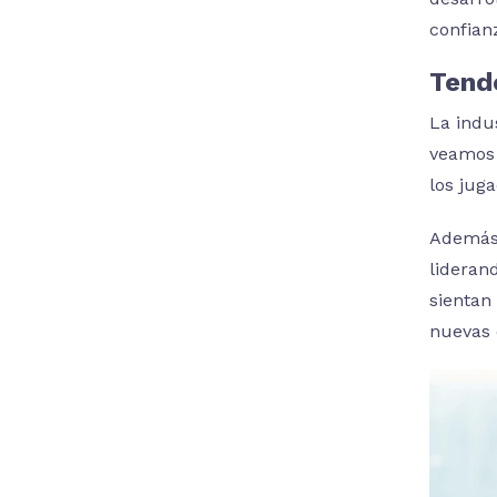
confian
Tende
La indu
veamos 
los jug
Además,
lideran
sientan
nuevas 