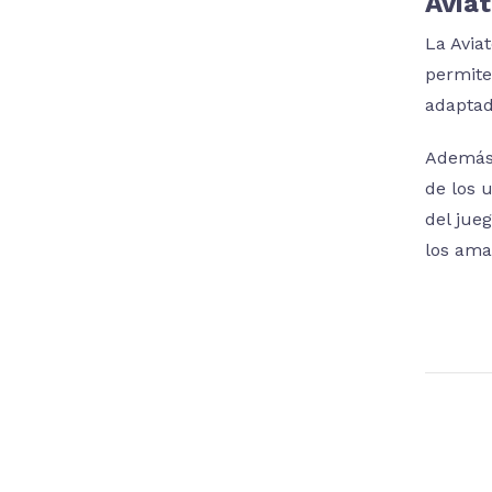
Aviat
La Avia
permite
adaptad
Además,
de los 
del jue
los ama