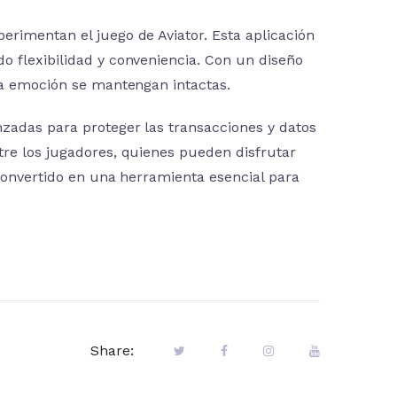
erimentan el juego de Aviator. Esta aplicación
o flexibilidad y conveniencia. Con un diseño
 la emoción se mantengan intactas.
nzadas para proteger las transacciones y datos
tre los jugadores, quienes pueden disfrutar
 convertido en una herramienta esencial para
Share: