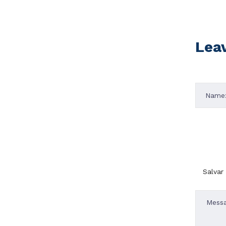
Lea
Salvar