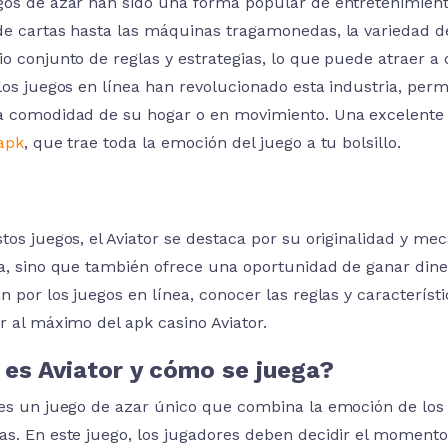
gos de azar han sido una forma popular de entretenimiento 
de cartas hasta las máquinas tragamonedas, la variedad d
o conjunto de reglas y estrategias, lo que puede atraer a d
 los juegos en línea han revolucionado esta industria, perm
a comodidad de su hogar o en movimiento. Una excelente op
 apk
, que trae toda la emoción del juego a tu bolsillo.
tos juegos, el Aviator se destaca por su originalidad y me
da, sino que también ofrece una oportunidad de ganar din
an por los juegos en línea, conocer las reglas y caracterí
r al máximo del apk casino Aviator.
 es Aviator y cómo se juega?
 es un juego de azar único que combina la emoción de los 
as. En este juego, los jugadores deben decidir el moment