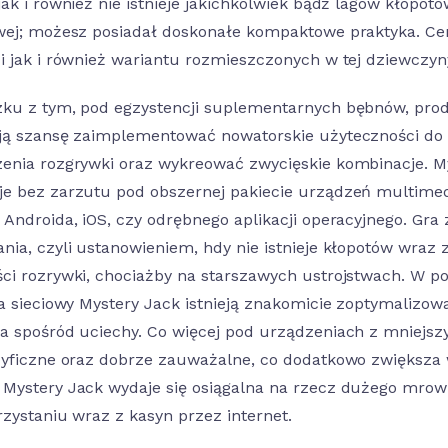
jak i również nie istnieje jakichkolwiek bądź lagów kłopot
wej; możesz posiadał doskonałe kompaktowe praktyka. Cena
i jak i również wariantu rozmieszczonych w tej dziewczyn
ku z tym, pod egzystencji suplementarnych bębnów, pro
ją szansę zaimplementować nowatorskie użyteczności do
enia rozgrywki oraz wykreować zwycięskie kombinacje. M
e bez zarzutu pod obszernej pakiecie urządzeń multimedi
 Androida, iOS, czy odrębnego aplikacji operacyjnego. Gr
nia, czyli ustanowieniem, hdy nie istnieje kłopotów wra
ci rozrywki, chociażby na starszawych ustrojstwach. W po
ra sieciowy Mystery Jack istnieją znakomicie zoptymalizow
a spośród uciechy. Co więcej pod urządzeniach z mniejsz
cyficzne oraz dobrze zauważalne, co dodatkowo zwiększa 
Mystery Jack wydaje się osiągalna na rzecz dużego mrowis
rzystaniu wraz z kasyn przez internet.