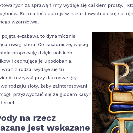
ktowanych za sprawą firmy wydaje się całkiem prosty, , k
bębnów. Rozmaitość ustrojstw hazardowych blokuje czujn
nego wzornictwa.
 pojęta e-zabawa to dynamicznie
jąca uwagi sfera. Co zasadnicze, więcej
stala propozycję dzięki polskich
ków i cechująca je upodobania.
wraz z rodzai wydaje się tu
ienie rozrywki przy darmowe gry
we rodzaju sloty, żeby zainteresowani
mogli przyzwyczaić się ze globem kasyn
ternet.
ody na rzecz
azane jest wskazane