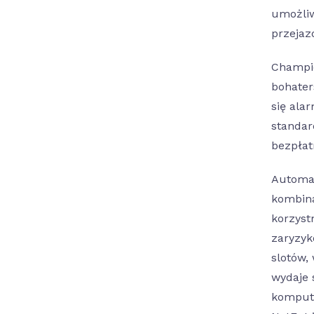
umożliw
przejaz
Champio
bohater
się ala
standar
bezpłat
Automat
kombina
korzyst
zaryzyk
slotów,
wydaje 
kompute