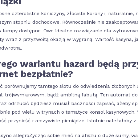
iążki
sne czterolistne koniczyny, złociste korony i, naturalnie, 
szym stopniu dochodowe. Równocześnie nie zaakceptować 
 lampy dostępne. Owo idealne rozwiązanie dla wytrawnych
y wraz z przyzwoitą okazją w wygraną. Wartość kasyna, j
odwrotna.
rego wariantu hazard będą prz
rnet bezpłatnie?
ć porównujemy tamtego slotu do odwiedzenia złożonych
, trójwymiarowym, bądź ambitną fabułą. Ten automat do 
raz odrzucić będziesz musiał baczności zapisać, ażeby s
bnie pod wielu witrynach o tematyce konsol kasynowych
ść przynieść rzeczywiste pieniądze. Istotnie należałoby 
Życząc sobie mieć na afiszu o duże sumy, w