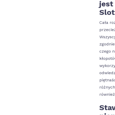
jest
Slo
Cała ro
przecie
Wszyscy
zgodnie
czego n
kłopotó
wykorzy
odwiedz
piętnaś
różnych
również
Sta