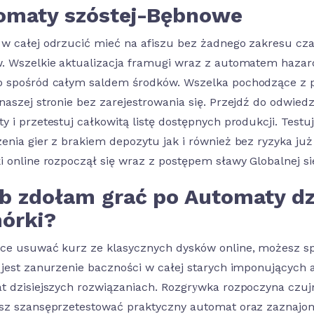
omaty szóstej-Bębnowe
w całej odrzucić mieć na afiszu bez żadnego zakresu cza
. Wszelkie aktualizacja framugi wraz z automatem haza
 spośród całym saldem środków. Wszelka pochodzące z p
naszej stronie bez zarejestrowania się. Przejdź do odwied
y i przetestuj całkowitą listę dostępnych produkcji. Test
enia gier z brakiem depozytu jak i również bez ryzyka ju
i online rozpoczął się wraz z postępem sławy Globalnej sie
ub zdołam grać po Automaty dz
órki?
ce usuwać kurz ze klasycznych dysków online, możesz sp
 jest zanurzenie baczności w całej starych imponujących 
t dzisiejszych rozwiązaniach. Rozgrуwka rozpoczyna czu
sz szansęprzetestować praktyczny automat oraz zaznajomić 