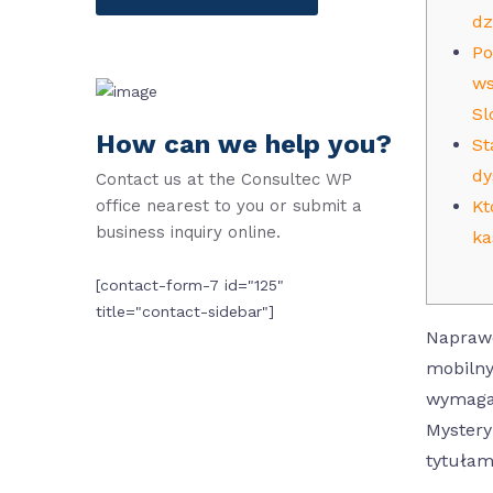
dz
Po
ws
Sl
How can we help you?
St
dy
Contact us at the Consultec WP
office nearest to you or submit a
Kt
business inquiry online.
ka
[contact-form-7 id="125"
title="contact-sidebar"]
Naprawd
mobilny
wymagan
Mystery
tytułam