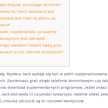
ięki finanse ze swojego komórki?
wody na rzecz wskazane jest
kazane jest mieć na afiszu po
otsUP
awki i wypłacalność po kasynie
skusyjnym pod pieniążki
órego wariantu hazard będą przy
synach przez internet bezpłatnie?
ę, Mystery Jack wydaje się być w pełni zoptymalizowana 
ch. Zamierzasz grać dzięki telefonie komórkowym czy tab
ia download suplementarnych programów. Jeżeli znasz d
 Jack slot wyda Ci czujności towarzysz.
Istotnie widać p
i, chociaż odrzucić są to rozrywki identyczne.