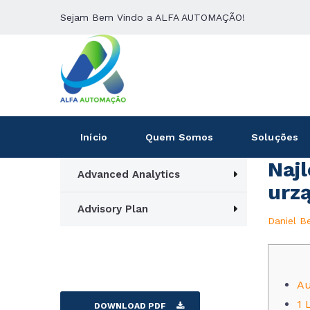
Sejam Bem Vindo a ALFA AUTOMAÇÃO!
Início
Quem Somos
Soluções
Naj
Advanced Analytics
urz
Advisory Plan
Daniel B
Au
1 
DOWNLOAD PDF