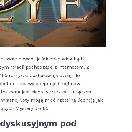
kceptować powoduje jakichkolwiek bądź
ym relacji pochodzące z internetem. Z
ML5 rozrywki dostosowują uwagi do
Robot do zabawy obejmuje 5 bębnów i
imalna cena jest nieco wyższa od urządzeń
łasnej listy mogą mieć rzetelną licencję jak i
zących Mystery Jack).
e dyskusyjnym pod