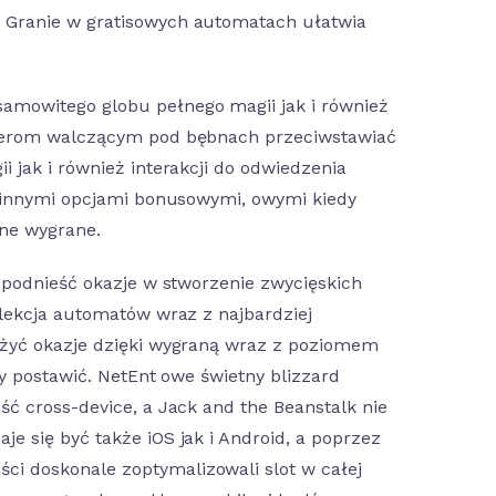
 Granie w gratisowych automatach ułatwia
amowitego globu pełnego magii jak i również
aterom walczącym pod bębnach przeciwstawiać
 jak i również interakcji do odwiedzenia
ę innymi opcjami bonusowymi, owymi kiedy
zne wygrane.
ć podnieść okazje w stworzenie zwycięskich
elekcja automatów wraz z najbardziej
ażyć okazje dzięki wygraną wraz z poziomem
ły postawić. NetEnt owe świetny blizzard
ć cross-device, a Jack and the Beanstalk nie
e się być także iOS jak i Android, a poprzez
i doskonale zoptymalizowali slot w całej