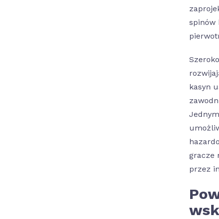
zaproje
spinów 
pierwot
Szeroko
rozwija
kasyn u
zawodni
Jednym 
umożliw
hazardo
gracze 
przez in
Pow
wsk