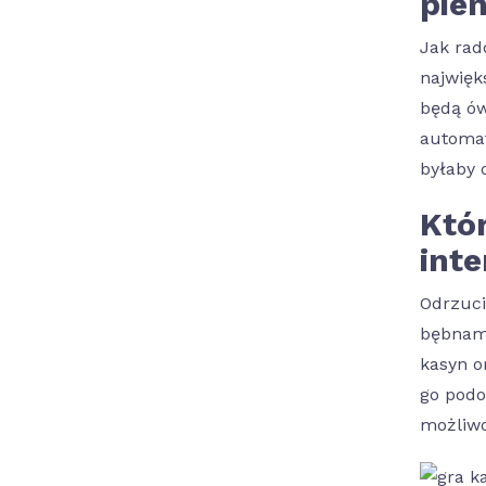
pien
Jak rado
najwięk
będą ów
automat
byłaby 
Któ
inte
Odrzuci
bębnami
kasyn o
go podo
możliwo