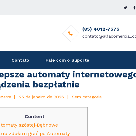
(85) 4012-7575
contato@alfacomercial.c
Contato
Fale com o Suporte
lepsze automaty internetowego 
ądzenia bezpłatnie
|
|
ezerra
25 de janeiro de 2026
Sem categoria
Content
tomaty szóstej-Bębnowe
Lub zdołam grać po Automaty