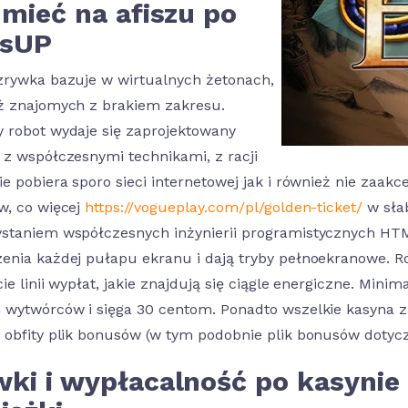
 mieć na afiszu po
tsUP
zrywka bazuje w wirtualnych żetonach,
ż znajomych z brakiem zakresu.
 robot wydaje się zaprojektowany
 z współczesnymi technikami, z racji
ie pobiera sporo sieci internetowej jak i również nie zaa
w, co więcej
https://vogueplay.com/pl/golden-ticket/
w słab
staniem współczesnych inżynierii programistycznych HT
enia każdej pułapu ekranu i dają tryby pełnoekranowe. 
cie linii wypłat, jakie znajdują się ciągle energiczne. Min
 wytwórców i sięga 30 centom. Ponadto wszelkie kasyna z w
 obfity plik bonusów (w tym podobnie plik bonusów dotyc
wki i wypłacalność po kasyni