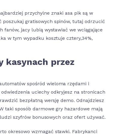
najbardziej przychylne znaki asa pik są w
poszukaj gratisowych spinów, tutaj odrzucić
 fanów, jacy lubią wystawiać we wciągające
aka w tym wypadku kosztuje cztery,34%,
y kasynach przez
 automatów spośród wieloma rzędami i
odwiedzenia uciechy odkryjesz na stronicach
prawdzić bezpłatną wersję demo. Odnajdziesz
. W taki sposób darmowe gry hazardowe mają
z ludzi szyfrów bonusowych oraz ofert używać.
arto okresowo wzmagać stawki. Fabrykanci