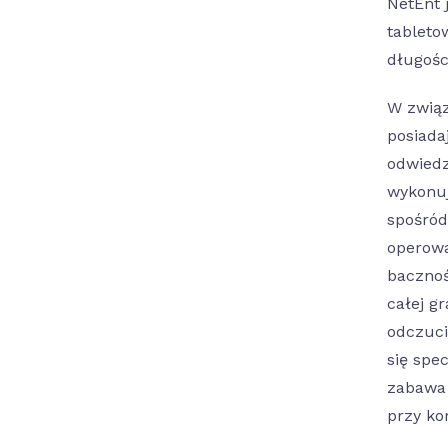
NetEnt 
tableto
długośc
W związ
posiada
odwiedz
wykonuj
spośród
operowa
bacznoś
całej g
odczuci
się spe
zabawa 
przy ko