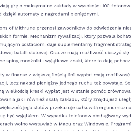
iają grę o maksymalne zakłady w wysokości 100 żetonów.
d dzięki automaty z nagrodami pieniężnymi.
ns of Mithrune przenosi zawodników do odwiedzenia nies
skich formie. Mechanizm rywalizacji, który pozwala boh
rmującym postaciom, daje suplementarny fragment strategii
dowej batalii slotowej. Gracze mają możliwość cieszyć si
ne spiny, mnożniki i wyjątkowe znaki, które to dają poboc
y w finanse z większą ilością linii wypłat mają możliwoś
cji, lecz nakład pieniężny jednego ruchu też powstaje. S
ną wielkością kreski wypłat jest w stanie pomóc zrównow
owania jak i również skalą zakładu, który znajdujesz uleg
 większość jego slotów przekazuje całkowitą ergonomicznoś
się być wyjątkiem. W wypadku telefonów obsługiwany wydaj
rach wolno wystawiać w Macu oraz Windowsie. Programiśc