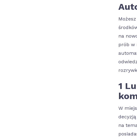
Aut
Możesz 
środków
na nowo
prób w 
automat
odwiedz
rozrywk
1 L
kom
W miejs
decyzją
na tema
posiada