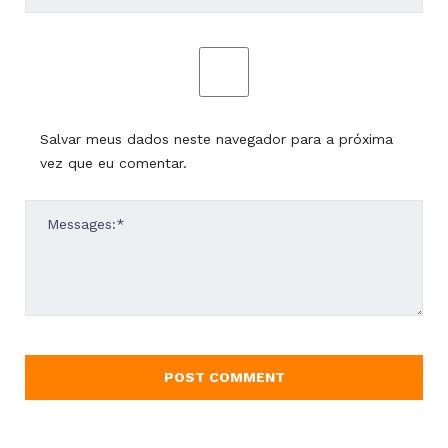
Salvar meus dados neste navegador para a próxima
vez que eu comentar.