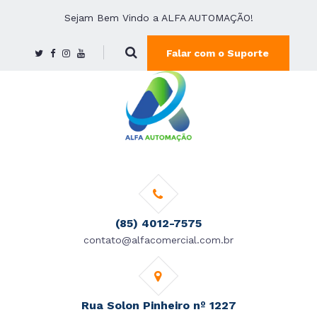
Sejam Bem Vindo a ALFA AUTOMAÇÃO!
Falar com o Suporte
(85) 4012-7575
contato@alfacomercial.com.br
Rua Solon Pinheiro nº 1227