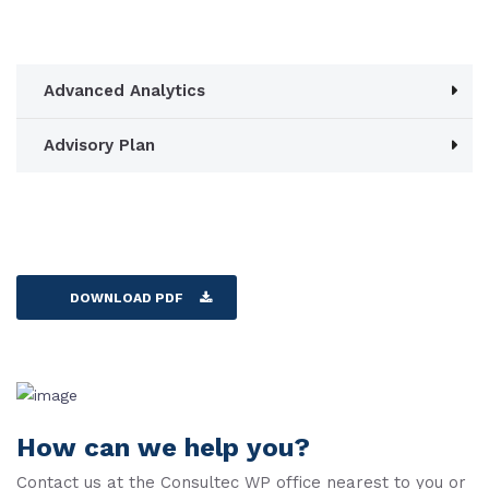
Advanced Analytics
Advisory Plan
DOWNLOAD PDF
How can we help you?
Contact us at the Consultec WP office nearest to you or