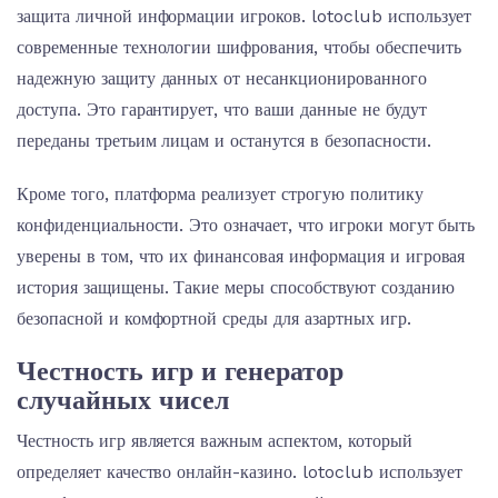
защита личной информации игроков. lotoclub использует
современные технологии шифрования, чтобы обеспечить
надежную защиту данных от несанкционированного
доступа. Это гарантирует, что ваши данные не будут
переданы третьим лицам и останутся в безопасности.
Кроме того, платформа реализует строгую политику
конфиденциальности. Это означает, что игроки могут быть
уверены в том, что их финансовая информация и игровая
история защищены. Такие меры способствуют созданию
безопасной и комфортной среды для азартных игр.
Честность игр и генератор
случайных чисел
Честность игр является важным аспектом, который
определяет качество онлайн-казино. lotoclub использует