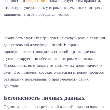
честности, и
глори казино
также следует этим правилам,
что создает уверенность у игроков в том, что их интересы
защищены, а игры проводятся честно.
Законность азартных игр играет ключевую роль в создании
доверительной атмосферы. lotoclub строго
придерживается законодательства той страны, где оно
функционирует, что обеспечивает игрокам не только
безопасность, но и защиту от возможных мошеннических
схем. Это позволяет сосредоточиться на игровом процессе
без лишних переживаний о правомерности своих
действий.
Безопасность личных данных
Одним из основных требований к онлайн-казино является