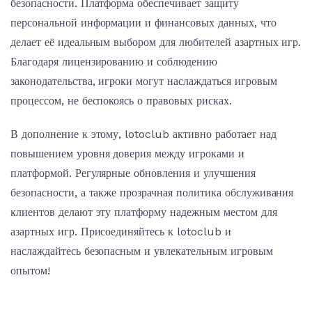
безопасности. Платформа обеспечивает защиту
персональной информации и финансовых данных, что
делает её идеальным выбором для любителей азартных игр.
Благодаря лицензированию и соблюдению
законодательства, игроки могут наслаждаться игровым
процессом, не беспокоясь о правовых рисках.
В дополнение к этому, lotoclub активно работает над
повышением уровня доверия между игроками и
платформой. Регулярные обновления и улучшения
безопасности, а также прозрачная политика обслуживания
клиентов делают эту платформу надежным местом для
азартных игр. Присоединяйтесь к lotoclub и
наслаждайтесь безопасным и увлекательным игровым
опытом!